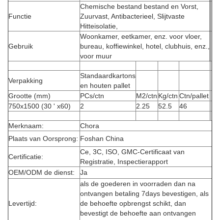
Chemische bestand bestand en Vorst,
Functie
Zuurvast, Antibacterieel, Slijtvaste
Hitteisolatie,
Woonkamer, eetkamer, enz. voor vloer,
Gebruik
bureau, koffiewinkel, hotel, clubhuis, enz.,
voor muur
Standaardkartons
Verpakking
en houten pallet
Grootte (mm)
PCs/ctn
M2/ctn
Kg/ctn
Ctn/pallet
750x1500 (30 ' x60)
2
2.25
52.5
46
Merknaam:
Chora
Plaats van Oorsprong:
Foshan China
Ce, 3C, ISO, GMC-Certificaat van
Certificatie:
Registratie, Inspectierapport
OEM/ODM de dienst:
Ja
als de goederen in voorraden dan na
ontvangen betaling 7days bevestigen, als
Levertijd:
de behoefte opbrengst schikt, dan
bevestigt de behoefte aan ontvangen