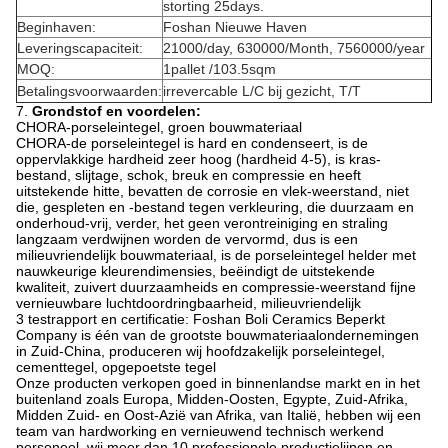
storting 25days.
Beginhaven:
Foshan Nieuwe Haven
Leveringscapaciteit:
21000/day, 630000/Month, 7560000/year
MOQ:
1pallet /103.5sqm
Betalingsvoorwaarden:
irrevercable L/C bij gezicht, T/T
7.
Grondstof en voordelen:
CHORA-porseleintegel, groen bouwmateriaal
CHORA-de porseleintegel is hard en condenseert, is de
oppervlakkige hardheid zeer hoog (hardheid 4-5), is kras-
bestand, slijtage, schok, breuk en compressie en heeft
uitstekende hitte, bevatten de corrosie en vlek-weerstand, niet
die, gespleten en -bestand tegen verkleuring, die duurzaam en
onderhoud-vrij, verder, het geen verontreiniging en straling
langzaam verdwijnen worden de vervormd, dus is een
milieuvriendelijk bouwmateriaal, is de porseleintegel helder met
nauwkeurige kleurendimensies, beëindigt de uitstekende
kwaliteit, zuivert duurzaamheids en compressie-weerstand fijne
vernieuwbare luchtdoordringbaarheid, milieuvriendelijk
3 testrapport en certificatie: Foshan Boli Ceramics Beperkt
Company is één van de grootste bouwmateriaalondernemingen
in Zuid-China, produceren wij hoofdzakelijk porseleintegel,
cementtegel, opgepoetste tegel
Onze producten verkopen goed in binnenlandse markt en in het
buitenland zoals Europa, Midden-Oosten, Egypte, Zuid-Afrika,
Midden Zuid- en Oost-Azië van Afrika, van Italië, hebben wij een
team van hardworking en vernieuwend technisch werkend
personeel, wij meer dan 10 professionele productielijnen en