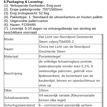
6.Packaging & Levering:
(1). Verkopende Eenheden: Enig punt
(2). Enige pakketgrootte: 750*1500mm
(3). Enig brutogewicht: 52.5kg
(4). Pakkettype: 1. Standaard de uitvoerkartons en houten pallets
(5). Uitgerookte pallet+carton
(6). Haven: FOSHAN
(7). Levertijd: 5-10 dagen na ontvangstbewijs van storting als
beschikbare voorraad
Het Licht van Noordpool Gesinterde
Model
Steen csfpxy75bt005-2
Chora het Licht van de Noordpool
Naam:
Gesinterde Steen
Materiaal
Porseleintegel
de volledige lichaamsglans poetste,
waterabsorptie minder toen 0,1%, 8
veelvoudige patronen, gebruik voor
Beschrijving
lijstbovenkant, de bovenkant van de
keukenlijst, binnen en openluchtmuur en
vloer op
Dikte
10mm
V4-wezenlijk variatie (Kleurenvariatie
Schaduwvariatie
binnen elke tegel)
Schuringsweerstand
6 - commercieel aanzienlijk verkeer