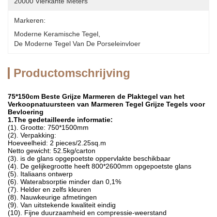
20000 Vierkante Meters
Markeren:
Moderne Keramische Tegel
, 
De Moderne Tegel Van De Porseleinvloer
Productomschrijving
75*150cm Beste Grijze Marmeren de Plaktegel van het
Verkoopnatuursteen van Marmeren Tegel Grijze Tegels voor
Bevloering
1.The gedetailleerde informatie:
(1). Grootte: 750*1500mm
(2). Verpakking:
Hoeveelheid: 2 pieces/2.25sq.m
Netto gewicht: 52.5kg/carton
(3). is de glans opgepoetste oppervlakte beschikbaar
(4). De gelijkegrootte heeft 800*2600mm opgepoetste glans
(5). Italiaans ontwerp
(6). Waterabsorptie minder dan 0,1%
(7). Helder en zelfs kleuren
(8). Nauwkeurige afmetingen
(9). Van uitstekende kwaliteit eindig
(10). Fijne duurzaamheid en compressie-weerstand