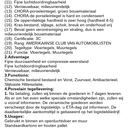
(11). Fijne luchtdoordringbaarheid
(12). Vernieuwbaar, milieuvriendelijk
(13). CHORA-porseleintegel, groen bouwmateriaal
(14). CHORA-de porseleintegel is hard en condenseert
(15). De oppervlakkige hardheid is zeer hoog (hardheid 4-5)
(16). Kras-bestand, slijtage, schok, breuk en onderhoud-vrij
(17). Bevat geen verontreiniging en straling, dus is een
milieuvriendelijk bouwmateriaal
(18). Certificatie: 3C
(19). Rang: AMERIKAANSE CLUB VAN AUTOMOBILISTEN
(20). Tegeltype: Vloertegels, Muurtegels
(21). Functie: Vloertegels, Muurtegels
2.Advantage
Fijne duurzaamheid en compressie-weerstand
Fijne luchtdoordringbaarheid
Vernieuwbaar, milieuvriendelijk
3.Functions:
Chemische bestand bestand en Vorst, Zuurvast, Antibacterieel,
Slijtvaste Hitteisolatie,
4.Porcelain tegellevering:
1.
Na betaling, zullen wij binnen de goederen in 7 dagen leveren.
Als er om het even welke speciale omstandigheden zijn, zullen wij
u vooraf informeren. De ceramische goederen worden
verscheept door de logistieklijn. u ETA-dag zal informeren. De
daadwerkelijke aankomsttijd is gebaseerd op het logistiekbedrijf.
5.Usages:
Gebruikt in binnen en openluchtvloer en muur
Standaardkartons en houten pallet