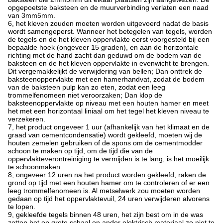
opgepoetste baksteen en de muurverbinding verlaten een naad
van 3mm5mm.
6, het kleven zouden moeten worden uitgevoerd nadat de basis
wordt samengeperst. Wanneer het betegelen van tegels, worden
de tegels en de het kleven oppervlakte eerst voorgesteld bij een
bepaalde hoek (ongeveer 15 graden), en aan de horizontale
richting met de hand zacht dan geduwd om de bodem van de
baksteen en de het kleven oppervlakte in evenwicht te brengen.
Dit vergemakkelijkt de verwijdering van bellen; Dan onttrek de
baksteenoppervlakte met een hamerhandvat, zodat de bodem
van de baksteen pulp kan zo eten, zodat een leeg
trommelfenomeen niet veroorzaken; Dan klop de
baksteenoppervlakte op niveau met een houten hamer en meet
het met een horizontaal liniaal om het tegel het kleven niveau te
verzekeren.
7, het product ongeveer 1 uur (afhankelijk van het klimaat en de
graad van cementcondensatie) wordt gekleefd, moeten wij de
houten zemelen gebruiken of de spons om de cementmodder
schoon te maken op tijd, om de tijd die van de
oppervlakteverontreiniging te vermijden is te lang, is het moeilijk
te schoonmaken.
8, ongeveer 12 uren na het product worden gekleefd, raken de
grond op tijd met een houten hamer om te controleren of er een
leeg trommelfenomeen is. Al metselwerk zou moeten worden
gedaan op tijd het oppervlaktevuil, 24 uren verwijderen alvorens
te lopen.
9, gekleefde tegels binnen 48 uren, het zijn best om in de was
zetten het op grote schaal en ander elektrisch materiaal zo niet te