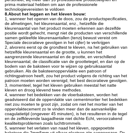
prima materiaal hebben om aan de professionele
technologievereisten te voldoen
8.About het leggen en het kleven bouw:
1, wanneer het openen van de doos, zou de productspecificaties,
de afmetingen, het kleurenaantal, enz., hetzelfde die
kleurenaantal van het product moeten erkennen aan dezelfde
positie wordt gehecht, mengt niet de producten van verschillende
samen gekleefde kleurenaantallen (tenzij bewust vereist om
Speciale decoratieve gevolgen in het cijfer) te verkrijgen
2, alvorens eerst op de grondtest te kleven, na het gebruiken van
hetzelfde kleurenaantal en de grootte, u kunnen het
aangrenzende kleurenaantal en de grootte, en verschillend
kleurenaantal, de classificatie van de groottetegel, en dan op de
bodem van de baksteen voor te wijzen op gebruiksaantal
gebruiken. Als de baksteenoppervlakte een patroon of
richtingpatroon heeft, zou het product volgens de richting van het
patroon moeten worden verenigd, het best decoratieve gevolgen.
3, momenteel, tegel het kleven gebruiken meestal het natte
kleven en droog klevend twee methodes.
4, wanneer het bedekken van de vloerbaksteen, worden het
geadviseerd dat de oppervlakte van cementmortier het bedekken
niet zou moeten te groot zijn, zodat om niet het mortier van het
oppervlaktecement zo te vinden meer dan de aanvankelijke
coagulatietijd (ongeveer 45 minuten), is het resulteren in de tegel
en de zelfklevende laagadhesie niet dichte Echt, veroorzakend
kwaliteitsproblemen zoals luchttrommels.
5, wanneer het verlaten van naad het kleven, opgepoetste
baksteen die 2mm5mm uit elkaar plaatsen zijn aangewezen. De