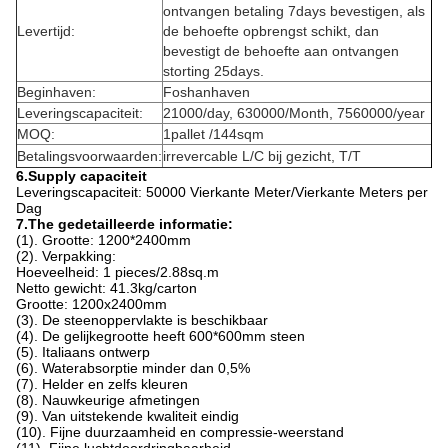
ontvangen betaling 7days bevestigen, als
Levertijd:
de behoefte opbrengst schikt, dan
bevestigt de behoefte aan ontvangen
storting 25days.
Beginhaven:
Foshanhaven
Leveringscapaciteit:
21000/day, 630000/Month, 7560000/year
MOQ:
1pallet /144sqm
Betalingsvoorwaarden:
irrevercable L/C bij gezicht, T/T
6.Supply capaciteit
Leveringscapaciteit: 50000 Vierkante Meter/Vierkante Meters per
Dag
7.The gedetailleerde informatie:
(1). Grootte: 1200*2400mm
(2). Verpakking:
Hoeveelheid: 1 pieces/2.88sq.m
Netto gewicht: 41.3kg/carton
Grootte: 1200x2400mm
(3). De steenoppervlakte is beschikbaar
(4). De gelijkegrootte heeft 600*600mm steen
(5). Italiaans ontwerp
(6). Waterabsorptie minder dan 0,5%
(7). Helder en zelfs kleuren
(8). Nauwkeurige afmetingen
(9). Van uitstekende kwaliteit eindig
(10). Fijne duurzaamheid en compressie-weerstand