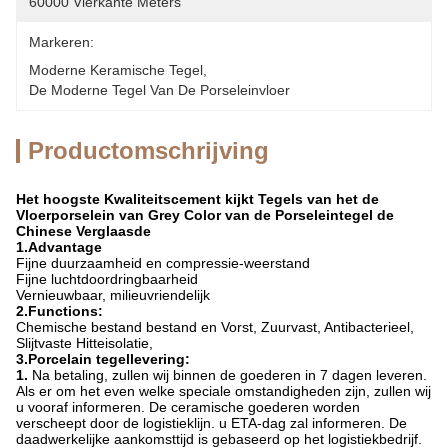
60000 Vierkante Meters
Markeren:
Moderne Keramische Tegel
, 
De Moderne Tegel Van De Porseleinvloer
Productomschrijving
Het hoogste Kwaliteitscement kijkt Tegels van het de
Vloerporselein van Grey Color van de Porseleintegel de
Chinese Verglaasde
1.Advantage
Fijne duurzaamheid en compressie-weerstand
Fijne luchtdoordringbaarheid
Vernieuwbaar, milieuvriendelijk
2.Functions:
Chemische bestand bestand en Vorst, Zuurvast, Antibacterieel,
Slijtvaste Hitteisolatie,
3.Porcelain tegellevering:
1.
Na betaling, zullen wij binnen de goederen in 7 dagen leveren.
Als er om het even welke speciale omstandigheden zijn, zullen wij
u vooraf informeren. De ceramische goederen worden
verscheept door de logistieklijn. u ETA-dag zal informeren. De
daadwerkelijke aankomsttijd is gebaseerd op het logistiekbedrijf.