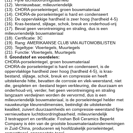
(11). Fijne luchtdoordringbaarheid
(12). Vernieuwbaar, milieuvriendelijk
(13). CHORA-porseleintegel, groen bouwmateriaal
(14). CHORA-de porseleintegel is hard en condenseert
(15). De oppervlakkige hardheid is zeer hoog (hardheid 4-5)
(16). Kras-bestand, slijtage, schok, breuk en onderhoud-vrij
(17). Bevat geen verontreiniging en straling, dus is een
milieuvriendelijk bouwmateriaal
(18). Certificatie: 3C
(19). Rang: AMERIKAANSE CLUB VAN AUTOMOBILISTEN
(20). Tegeltype: Vloertegels, Muurtegels
(21). Functie: Vloertegels, Muurtegels
8.
Grondstof en voordelen:
CHORA-porseleintegel, groen bouwmateriaal
CHORA-de porseleintegel is hard en condenseert, is de
oppervlakkige hardheid zeer hoog (hardheid 4-5), is kras-
bestand, slijtage, schok, breuk en compressie en heeft
uitstekende hitte, bevatten de corrosie en vlek-weerstand, niet
die, gespleten en -bestand tegen verkleuring, die duurzaam en
onderhoud-vrij, verder, het geen verontreiniging en straling
langzaam verdwijnen worden de vervormd, dus is een
milieuvriendelijk bouwmateriaal, is de porseleintegel helder met
nauwkeurige kleurendimensies, beëindigt de uitstekende
kwaliteit, zuivert duurzaamheids en compressie-weerstand fijne
vernieuwbare luchtdoordringbaarheid, milieuvriendelijk
3 testrapport en certificatie: Foshan Boli Ceramics Beperkt
Company is één van de grootste bouwmateriaalondernemingen
in Zuid-China, produceren wij hoofdzakelijk porseleintegel,