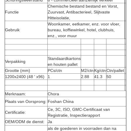
Schuringsweerstand
6 - commercieel aanzienlijk verkeer
Chemische bestand bestand en Vorst,
Functie
Zuurvast, Antibacterieel, Slijtvaste
Hitteisolatie,
Woonkamer, eetkamer, enz. voor vloer,
Gebruik
bureau, koffiewinkel, hotel, clubhuis,
enz., voor muur
Standaardkartons
Verpakking
en houten pallet
Grootte (mm)
PCs/ctn
M2/ctn
Kg/ctn
Ctn/pallet
1200x2400 (48 ' x96)
1
2.88
41.3
50
Merknaam:
Chora
Plaats van Oorsprong:
Foshan China
Ce, 3C, ISO, GMC-Certificaat van
Certificatie:
Registratie, Inspectierapport
OEM/ODM de dienst:
Ja
als de goederen in voorraden dan na