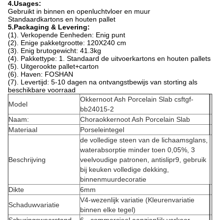
4.Usages:
Gebruikt in binnen en openluchtvloer en muur
Standaardkartons en houten pallet
5.Packaging & Levering:
(1). Verkopende Eenheden: Enig punt
(2). Enige pakketgrootte: 120X240 cm
(3). Enig brutogewicht: 41.3kg
(4). Pakkettype: 1. Standaard de uitvoerkartons en houten pallets
(5). Uitgerookte pallet+carton
(6). Haven: FOSHAN
(7). Levertijd: 5-10 dagen na ontvangstbewijs van storting als
beschikbare voorraad
Okkernoot Ash Porcelain Slab csftgf-
Model
bb24015-2
Naam:
Choraokkernoot Ash Porcelain Slab
Materiaal
Porseleintegel
de volledige steen van de lichaamsglans,
waterabsorptie minder toen 0,05%, 3
Beschrijving
veelvoudige patronen, antislipr9, gebruik
bij keuken volledige dekking,
binnenmuurdecoratie
Dikte
6mm
V4-wezenlijk variatie (Kleurenvariatie
Schaduwvariatie
binnen elke tegel)