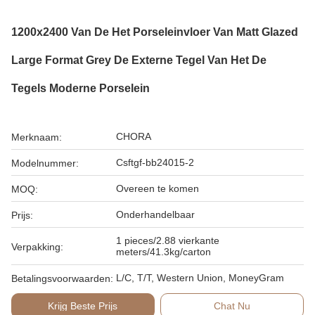
1200x2400 Van De Het Porseleinvloer Van Matt Glazed
Large Format Grey De Externe Tegel Van Het De
Tegels Moderne Porselein
CHORA
Merknaam:
Csftgf-bb24015-2
Modelnummer:
Overeen te komen
MOQ:
Onderhandelbaar
Prijs:
1 pieces/2.88 vierkante
Verpakking:
meters/41.3kg/carton
L/C, T/T, Western Union, MoneyGram
Betalingsvoorwaarden:
Krijg Beste Prijs
Chat Nu