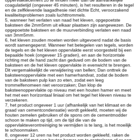
oppervlaktecement zo te vinden meer dan de aanvankelijke
coagulatietijd (ongeveer 45 minuten), is het resulteren in de tegel
en de zelfklevende laagadhesie niet dichte Echt, veroorzakend
kwaliteitsproblemen zoals luchttrommels.
5, wanneer het verlaten van naad het kleven, opgepoetste
baksteen die 2mm5mm uit elkaar plaatsen zijn aangewezen. De
opgepoetste baksteen en de muurverbinding verlaten een naad
van 3mm5mm.
6, het kleven zouden moeten worden uitgevoerd nadat de basis
wordt samengeperst. Wanneer het betegelen van tegels, worden
de tegels en de het kleven oppervlakte eerst voorgesteld bij een
bepaalde hoek (ongeveer 15 graden), en aan de horizontale
richting met de hand zacht dan geduwd om de bodem van de
baksteen en de het kleven oppervlakte in evenwicht te brengen.
Dit vergemakkelijkt de verwijdering van bellen; Dan onttrek de
baksteenoppervlakte met een hamerhandvat, zodat de bodem
van de baksteen pulp kan zo eten, zodat een leeg
trommelfenomeen niet veroorzaken; Dan klop de
baksteenoppervlakte op niveau met een houten hamer en meet
het met een horizontaal liniaal om het tegel het kleven niveau te
verzekeren.
7, het product ongeveer 1 uur (afhankelijk van het klimaat en de
graad van cementcondensatie) wordt gekleefd, moeten wij de
houten zemelen gebruiken of de spons om de cementmodder
schoon te maken op tijd, om de tijd die van de
oppervlakteverontreiniging te vermijden is te lang, is het moeilijk
te schoonmaken.
8, ongeveer 12 uren na het product worden gekleefd, raken de