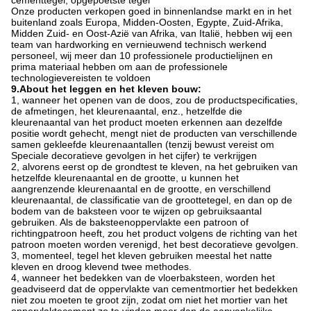
cementtegel, opgepoetste tegel
Onze producten verkopen goed in binnenlandse markt en in het
buitenland zoals Europa, Midden-Oosten, Egypte, Zuid-Afrika,
Midden Zuid- en Oost-Azië van Afrika, van Italië, hebben wij een
team van hardworking en vernieuwend technisch werkend
personeel, wij meer dan 10 professionele productielijnen en
prima materiaal hebben om aan de professionele
technologievereisten te voldoen
9.About het leggen en het kleven bouw:
1, wanneer het openen van de doos, zou de productspecificaties,
de afmetingen, het kleurenaantal, enz., hetzelfde die
kleurenaantal van het product moeten erkennen aan dezelfde
positie wordt gehecht, mengt niet de producten van verschillende
samen gekleefde kleurenaantallen (tenzij bewust vereist om
Speciale decoratieve gevolgen in het cijfer) te verkrijgen
2, alvorens eerst op de grondtest te kleven, na het gebruiken van
hetzelfde kleurenaantal en de grootte, u kunnen het
aangrenzende kleurenaantal en de grootte, en verschillend
kleurenaantal, de classificatie van de groottetegel, en dan op de
bodem van de baksteen voor te wijzen op gebruiksaantal
gebruiken. Als de baksteenoppervlakte een patroon of
richtingpatroon heeft, zou het product volgens de richting van het
patroon moeten worden verenigd, het best decoratieve gevolgen.
3, momenteel, tegel het kleven gebruiken meestal het natte
kleven en droog klevend twee methodes.
4, wanneer het bedekken van de vloerbaksteen, worden het
geadviseerd dat de oppervlakte van cementmortier het bedekken
niet zou moeten te groot zijn, zodat om niet het mortier van het