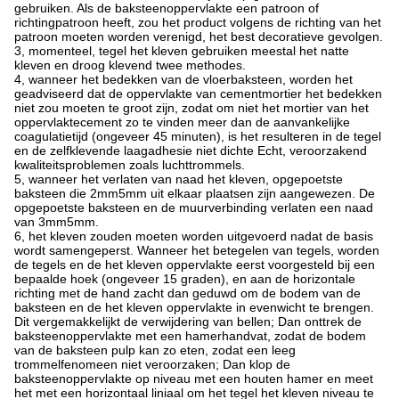
gebruiken. Als de baksteenoppervlakte een patroon of
richtingpatroon heeft, zou het product volgens de richting van het
patroon moeten worden verenigd, het best decoratieve gevolgen.
3, momenteel, tegel het kleven gebruiken meestal het natte
kleven en droog klevend twee methodes.
4, wanneer het bedekken van de vloerbaksteen, worden het
geadviseerd dat de oppervlakte van cementmortier het bedekken
niet zou moeten te groot zijn, zodat om niet het mortier van het
oppervlaktecement zo te vinden meer dan de aanvankelijke
coagulatietijd (ongeveer 45 minuten), is het resulteren in de tegel
en de zelfklevende laagadhesie niet dichte Echt, veroorzakend
kwaliteitsproblemen zoals luchttrommels.
5, wanneer het verlaten van naad het kleven, opgepoetste
baksteen die 2mm5mm uit elkaar plaatsen zijn aangewezen. De
opgepoetste baksteen en de muurverbinding verlaten een naad
van 3mm5mm.
6, het kleven zouden moeten worden uitgevoerd nadat de basis
wordt samengeperst. Wanneer het betegelen van tegels, worden
de tegels en de het kleven oppervlakte eerst voorgesteld bij een
bepaalde hoek (ongeveer 15 graden), en aan de horizontale
richting met de hand zacht dan geduwd om de bodem van de
baksteen en de het kleven oppervlakte in evenwicht te brengen.
Dit vergemakkelijkt de verwijdering van bellen; Dan onttrek de
baksteenoppervlakte met een hamerhandvat, zodat de bodem
van de baksteen pulp kan zo eten, zodat een leeg
trommelfenomeen niet veroorzaken; Dan klop de
baksteenoppervlakte op niveau met een houten hamer en meet
het met een horizontaal liniaal om het tegel het kleven niveau te