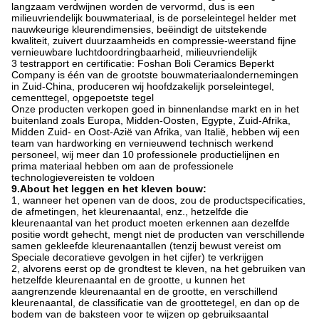
langzaam verdwijnen worden de vervormd, dus is een
milieuvriendelijk bouwmateriaal, is de porseleintegel helder met
nauwkeurige kleurendimensies, beëindigt de uitstekende
kwaliteit, zuivert duurzaamheids en compressie-weerstand fijne
vernieuwbare luchtdoordringbaarheid, milieuvriendelijk
3 testrapport en certificatie: Foshan Boli Ceramics Beperkt
Company is één van de grootste bouwmateriaalondernemingen
in Zuid-China, produceren wij hoofdzakelijk porseleintegel,
cementtegel, opgepoetste tegel
Onze producten verkopen goed in binnenlandse markt en in het
buitenland zoals Europa, Midden-Oosten, Egypte, Zuid-Afrika,
Midden Zuid- en Oost-Azië van Afrika, van Italië, hebben wij een
team van hardworking en vernieuwend technisch werkend
personeel, wij meer dan 10 professionele productielijnen en
prima materiaal hebben om aan de professionele
technologievereisten te voldoen
9.About het leggen en het kleven bouw:
1, wanneer het openen van de doos, zou de productspecificaties,
de afmetingen, het kleurenaantal, enz., hetzelfde die
kleurenaantal van het product moeten erkennen aan dezelfde
positie wordt gehecht, mengt niet de producten van verschillende
samen gekleefde kleurenaantallen (tenzij bewust vereist om
Speciale decoratieve gevolgen in het cijfer) te verkrijgen
2, alvorens eerst op de grondtest te kleven, na het gebruiken van
hetzelfde kleurenaantal en de grootte, u kunnen het
aangrenzende kleurenaantal en de grootte, en verschillend
kleurenaantal, de classificatie van de groottetegel, en dan op de
bodem van de baksteen voor te wijzen op gebruiksaantal