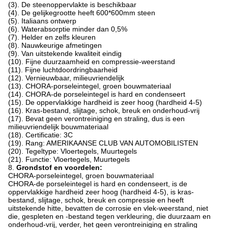
(3). De steenoppervlakte is beschikbaar
(4). De gelijkegrootte heeft 600*600mm steen
(5). Italiaans ontwerp
(6). Waterabsorptie minder dan 0,5%
(7). Helder en zelfs kleuren
(8). Nauwkeurige afmetingen
(9). Van uitstekende kwaliteit eindig
(10). Fijne duurzaamheid en compressie-weerstand
(11). Fijne luchtdoordringbaarheid
(12). Vernieuwbaar, milieuvriendelijk
(13). CHORA-porseleintegel, groen bouwmateriaal
(14). CHORA-de porseleintegel is hard en condenseert
(15). De oppervlakkige hardheid is zeer hoog (hardheid 4-5)
(16). Kras-bestand, slijtage, schok, breuk en onderhoud-vrij
(17). Bevat geen verontreiniging en straling, dus is een
milieuvriendelijk bouwmateriaal
(18). Certificatie: 3C
(19). Rang: AMERIKAANSE CLUB VAN AUTOMOBILISTEN
(20). Tegeltype: Vloertegels, Muurtegels
(21). Functie: Vloertegels, Muurtegels
8.
Grondstof en voordelen:
CHORA-porseleintegel, groen bouwmateriaal
CHORA-de porseleintegel is hard en condenseert, is de
oppervlakkige hardheid zeer hoog (hardheid 4-5), is kras-
bestand, slijtage, schok, breuk en compressie en heeft
uitstekende hitte, bevatten de corrosie en vlek-weerstand, niet
die, gespleten en -bestand tegen verkleuring, die duurzaam en
onderhoud-vrij, verder, het geen verontreiniging en straling