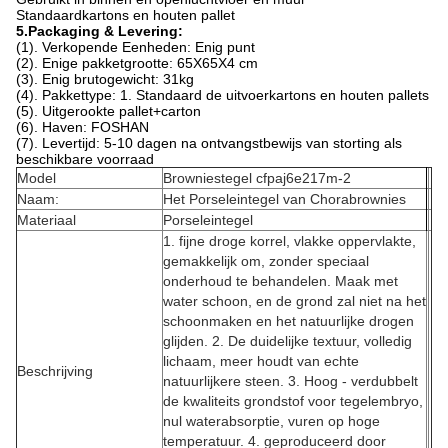
Standaardkartons en houten pallet
5.Packaging & Levering:
(1). Verkopende Eenheden: Enig punt
(2). Enige pakketgrootte: 65X65X4 cm
(3). Enig brutogewicht: 31kg
(4). Pakkettype: 1. Standaard de uitvoerkartons en houten pallets
(5). Uitgerookte pallet+carton
(6). Haven: FOSHAN
(7). Levertijd: 5-10 dagen na ontvangstbewijs van storting als
beschikbare voorraad
Model
Browniestegel cfpaj6e217m-2
Naam:
Het Porseleintegel van Chorabrownies
Materiaal
Porseleintegel
1. fijne droge korrel, vlakke oppervlakte,
gemakkelijk om, zonder speciaal
onderhoud te behandelen. Maak met
water schoon, en de grond zal niet na het
schoonmaken en het natuurlijke drogen
glijden. 2. De duidelijke textuur, volledig
lichaam, meer houdt van echte
Beschrijving
natuurlijkere steen. 3. Hoog - verdubbelt
de kwaliteits grondstof voor tegelembryo,
nul waterabsorptie, vuren op hoge
temperatuur. 4. geproduceerd door