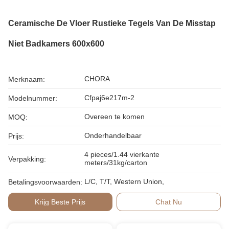
Ceramische De Vloer Rustieke Tegels Van De Misstap
Niet Badkamers 600x600
CHORA
Merknaam:
Cfpaj6e217m-2
Modelnummer:
Overeen te komen
MOQ:
Onderhandelbaar
Prijs:
4 pieces/1.44 vierkante
Verpakking:
meters/31kg/carton
L/C, T/T, Western Union,
Betalingsvoorwaarden:
Krijg Beste Prijs
Chat Nu