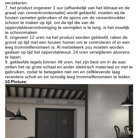
verzekeren.
7, het product ongeveer 1 uur (afhankelijk van het klimaat en de
graad van cementcondensatie) wordt gekleefd, moeten wij de
houten zemelen gebruiken of de spons om de cementmodder
schoon te maken op tijd, om de tijd die van de
oppervlakteverontreiniging te vermijden is te lang, is het moeilijk
te schoonmaken.
8, ongeveer 12 uren na het product worden gekleefd, raken de
grond op tijd met een houten hamer om te controleren of er een
leeg trommelfenomeen is. Al metselwerk zou moeten worden
gedaan op tijd het oppervlaktevuil, 24 uren verwijderen alvorens
te lopen.
9, gekleefde tegels binnen 48 uren, het zijn best om in de was
zetten het op grote schaal en ander elektrisch materiaal zo niet te
gebruiken, zodat te betegelen niet om en zelfklevende laag
recentere schok en tot onnodig leeg trommelfenomeen te leiden.
10.Picture: