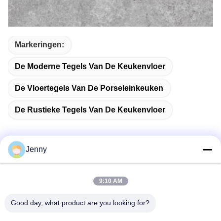
Markeringen:
De Moderne Tegels Van De Keukenvloer
De Vloertegels Van De Porseleinkeuken
De Rustieke Tegels Van De Keukenvloer
Jenny
Snel contact
9:10 AM
Adres
Good day, what product are you looking for?
2 verdieping 11, Noord-District 4 Block, Hua Yi International
Expo Mall, Wugang Road, Chancheng Area, Foshan City,