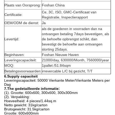
Plaats van Oorsprong:
Foshan China
Ce, 3C, ISO, GMC-Certificaat van
Certificatie:
Registratie, Inspectierapport
OEM/ODM de dienst:
Ja
als de goederen in voorraden dan na
ontvangen betaling 7days bevestigen, als
Levertijd:
de behoefte opbrengst schikt, dan
bevestigt de behoefte aan ontvangen
storting 25days.
Beginhaven:
Foshan Nieuwe Haven
Leveringscapaciteit:
21000/day, 630000/Month, 7560000/year
MOQ:
1pallet /51.84sqm
Betalingsvoorwaarden:
irrevercable L/C bij gezicht, T/T
6.Supply capaciteit
Leveringscapaciteit: 50000 Vierkante Meter/Vierkante Meters per
Dag
7.The gedetailleerde informatie:
(1). Grootte: 600x600, 300x600, 300x300mm
(2). Verpakking:
Hoeveelheid: 4 pieces/1.44sq.m
Netto gewicht: 31kg/carton
Brutogewicht: 31.5kg/carton
Grootte: 600x600mm