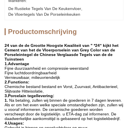
Markeren:
De Rustieke Tegels Van De Keukenvloer
, 
De Vloertegels Van De Porseleinkeuken
Productomschrijving
24 van de de Grootte Hoogste Kwaliteit van " *24“ kijkt het
Cement van het de Vloerporselein van Grey Color van de
Porseleintegel de Chinese Verglaasde Tegels van de de
Tuinsteen
1.Advantage
Fijne duurzaamheid en compressie-weerstand
Fijne luchtdoordringbaarheid
Vernieuwbaar, milieuvriendelijk
2.Functions:
Chemische bestand bestand en Vorst, Zuurvast, Antibacterieel,
Slijtvaste Hitteisolatie,
3.Porcelain tegellevering:
1.
Na betaling, zullen wij binnen de goederen in 7 dagen leveren.
Als er om het even welke speciale omstandigheden zijn, zullen wij
u vooraf informeren. De ceramische goederen worden
verscheept door de logistieklijn. u ETA-dag zal informeren. De
daadwerkelijke aankomsttijd is gebaseerd op het logistiekbedrijf.
4.Usages:
Gebruikt in binnen en openluchtvloer en muur