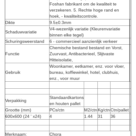
Foshan fabrikant om de kwaliteit te
verzekeren. 5. Rechte hoge rand en
hoek, - kwaliteitscontrole.
Dikte
9.5±0.3mm
V4-wezenlijk variatie (Kleurenvariatie
Schaduwvariatie
binnen elke tegel)
Schuringsweerstand
6 - commercieel aanzienlijk verkeer
Chemische bestand bestand en Vorst,
Functie
Zuurvast, Antibacterieel, Slijtvaste
Hitteisolatie,
Woonkamer, eetkamer, enz. voor vloer,
Gebruik
bureau, koffiewinkel, hotel, clubhuis,
enz., voor muur
Standaardkartons
Verpakking
en houten pallet
Grootte (mm)
PCs/ctn
M2/ctn
Kg/ctn
Ctn/pallet
600x600 (24 ' x24)
4
1.44
31
36
Merknaam:
Chora