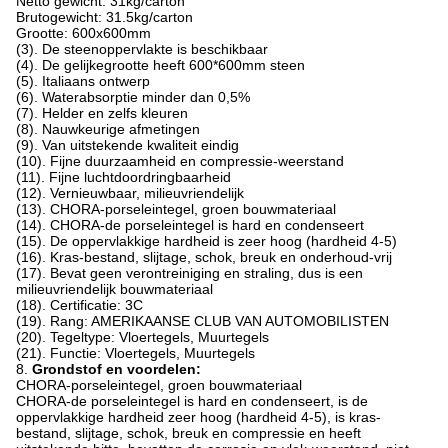
Netto gewicht: 31kg/carton
Brutogewicht: 31.5kg/carton
Grootte: 600x600mm
(3). De steenoppervlakte is beschikbaar
(4). De gelijkegrootte heeft 600*600mm steen
(5). Italiaans ontwerp
(6). Waterabsorptie minder dan 0,5%
(7). Helder en zelfs kleuren
(8). Nauwkeurige afmetingen
(9). Van uitstekende kwaliteit eindig
(10). Fijne duurzaamheid en compressie-weerstand
(11). Fijne luchtdoordringbaarheid
(12). Vernieuwbaar, milieuvriendelijk
(13). CHORA-porseleintegel, groen bouwmateriaal
(14). CHORA-de porseleintegel is hard en condenseert
(15). De oppervlakkige hardheid is zeer hoog (hardheid 4-5)
(16). Kras-bestand, slijtage, schok, breuk en onderhoud-vrij
(17). Bevat geen verontreiniging en straling, dus is een
milieuvriendelijk bouwmateriaal
(18). Certificatie: 3C
(19). Rang: AMERIKAANSE CLUB VAN AUTOMOBILISTEN
(20). Tegeltype: Vloertegels, Muurtegels
(21). Functie: Vloertegels, Muurtegels
8.
Grondstof en voordelen:
CHORA-porseleintegel, groen bouwmateriaal
CHORA-de porseleintegel is hard en condenseert, is de
oppervlakkige hardheid zeer hoog (hardheid 4-5), is kras-
bestand, slijtage, schok, breuk en compressie en heeft