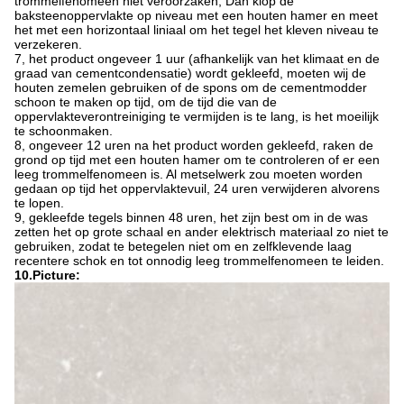
trommelfenomeen niet veroorzaken; Dan klop de
baksteenoppervlakte op niveau met een houten hamer en meet
het met een horizontaal liniaal om het tegel het kleven niveau te
verzekeren.
7, het product ongeveer 1 uur (afhankelijk van het klimaat en de
graad van cementcondensatie) wordt gekleefd, moeten wij de
houten zemelen gebruiken of de spons om de cementmodder
schoon te maken op tijd, om de tijd die van de
oppervlakteverontreiniging te vermijden is te lang, is het moeilijk
te schoonmaken.
8, ongeveer 12 uren na het product worden gekleefd, raken de
grond op tijd met een houten hamer om te controleren of er een
leeg trommelfenomeen is. Al metselwerk zou moeten worden
gedaan op tijd het oppervlaktevuil, 24 uren verwijderen alvorens
te lopen.
9, gekleefde tegels binnen 48 uren, het zijn best om in de was
zetten het op grote schaal en ander elektrisch materiaal zo niet te
gebruiken, zodat te betegelen niet om en zelfklevende laag
recentere schok en tot onnodig leeg trommelfenomeen te leiden.
10.Picture: