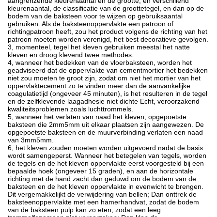
aangrenzende kleurenaantal en de grootte, en verschillend
kleurenaantal, de classificatie van de groottetegel, en dan op de
bodem van de baksteen voor te wijzen op gebruiksaantal
gebruiken. Als de baksteenoppervlakte een patroon of
richtingpatroon heeft, zou het product volgens de richting van het
patroon moeten worden verenigd, het best decoratieve gevolgen.
3, momenteel, tegel het kleven gebruiken meestal het natte
kleven en droog klevend twee methodes.
4, wanneer het bedekken van de vloerbaksteen, worden het
geadviseerd dat de oppervlakte van cementmortier het bedekken
niet zou moeten te groot zijn, zodat om niet het mortier van het
oppervlaktecement zo te vinden meer dan de aanvankelijke
coagulatietijd (ongeveer 45 minuten), is het resulteren in de tegel
en de zelfklevende laagadhesie niet dichte Echt, veroorzakend
kwaliteitsproblemen zoals luchttrommels.
5, wanneer het verlaten van naad het kleven, opgepoetste
baksteen die 2mm5mm uit elkaar plaatsen zijn aangewezen. De
opgepoetste baksteen en de muurverbinding verlaten een naad
van 3mm5mm.
6, het kleven zouden moeten worden uitgevoerd nadat de basis
wordt samengeperst. Wanneer het betegelen van tegels, worden
de tegels en de het kleven oppervlakte eerst voorgesteld bij een
bepaalde hoek (ongeveer 15 graden), en aan de horizontale
richting met de hand zacht dan geduwd om de bodem van de
baksteen en de het kleven oppervlakte in evenwicht te brengen.
Dit vergemakkelijkt de verwijdering van bellen; Dan onttrek de
baksteenoppervlakte met een hamerhandvat, zodat de bodem
van de baksteen pulp kan zo eten, zodat een leeg