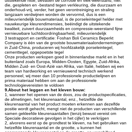
uitstekende hitte, bevatten de corrosie en vlek-weerstand, niet
die, gespleten en -bestand tegen verkleuring, die duurzaam en
onderhoud-vrij, verder, het geen verontreiniging en straling
langzaam verdwijnen worden de vervormd, dus is een
milieuvriendelijk bouwmateriaal, is de porseleintegel helder met
nauwkeurige kleurendimensies, beëindigt de uitstekende
kwaliteit, zuivert duurzaamheids en compressie-weerstand fijne
vernieuwbare luchtdoordringbaarheid, milieuvriendelijk
3 testrapport en certificatie: Foshan Boli Ceramics Beperkt
Company is één van de grootste bouwmateriaalondernemingen
in Zuid-China, produceren wij hoofdzakelijk porseleintegel,
cementtegel, opgepoetste tegel
Onze producten verkopen goed in binnenlandse markt en in het
buitenland zoals Europa, Midden-Oosten, Egypte, Zuid-Afrika,
Midden Zuid- en Oost-Azië van Afrika, van Italië, hebben wij een
team van hardworking en vernieuwend technisch werkend
personeel, wij meer dan 10 professionele productielijnen en
prima materiaal hebben om aan de professionele
technologievereisten te voldoen
9.About het leggen en het kleven bouw:
1, wanneer het openen van de doos, zou de productspecificaties,
de afmetingen, het kleurenaantal, enz., hetzelfde die
kleurenaantal van het product moeten erkennen aan dezelfde
positie wordt gehecht, mengt niet de producten van verschillende
samen gekleefde kleurenaantallen (tenzij bewust vereist om
Speciale decoratieve gevolgen in het cijfer) te verkrijgen
2, alvorens eerst op de grondtest te kleven, na het gebruiken van
hetzelfde kleurenaantal en de grootte, u kunnen het