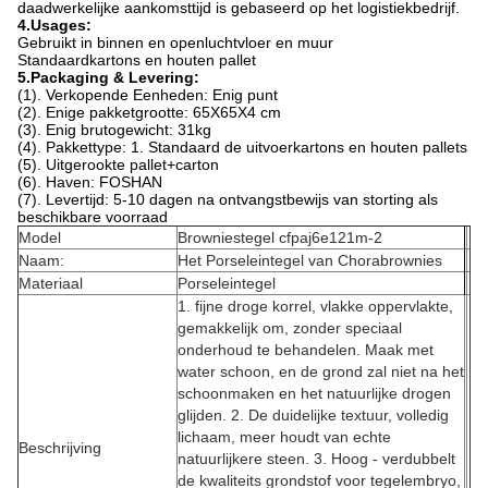
daadwerkelijke aankomsttijd is gebaseerd op het logistiekbedrijf.
4.Usages:
Gebruikt in binnen en openluchtvloer en muur
Standaardkartons en houten pallet
5.Packaging & Levering:
(1). Verkopende Eenheden: Enig punt
(2). Enige pakketgrootte: 65X65X4 cm
(3). Enig brutogewicht: 31kg
(4). Pakkettype: 1. Standaard de uitvoerkartons en houten pallets
(5). Uitgerookte pallet+carton
(6). Haven: FOSHAN
(7). Levertijd: 5-10 dagen na ontvangstbewijs van storting als
beschikbare voorraad
Model
Browniestegel cfpaj6e121m-2
Naam:
Het Porseleintegel van Chorabrownies
Materiaal
Porseleintegel
1. fijne droge korrel, vlakke oppervlakte,
gemakkelijk om, zonder speciaal
onderhoud te behandelen. Maak met
water schoon, en de grond zal niet na het
schoonmaken en het natuurlijke drogen
glijden. 2. De duidelijke textuur, volledig
lichaam, meer houdt van echte
Beschrijving
natuurlijkere steen. 3. Hoog - verdubbelt
de kwaliteits grondstof voor tegelembryo,