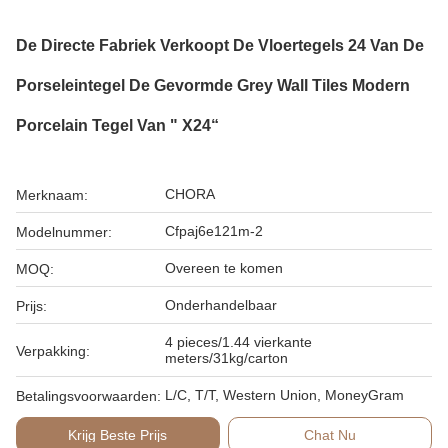
De Directe Fabriek Verkoopt De Vloertegels 24 Van De
Porseleintegel De Gevormde Grey Wall Tiles Modern
Porcelain Tegel Van " X24“
CHORA
Merknaam:
Cfpaj6e121m-2
Modelnummer:
Overeen te komen
MOQ:
Onderhandelbaar
Prijs:
4 pieces/1.44 vierkante
Verpakking:
meters/31kg/carton
L/C, T/T, Western Union, MoneyGram
Betalingsvoorwaarden:
Krijg Beste Prijs
Chat Nu