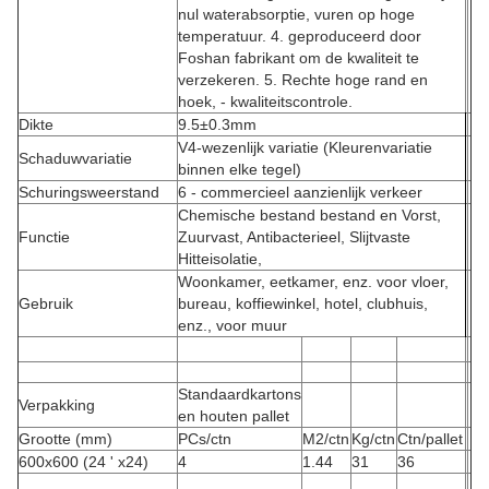
nul waterabsorptie, vuren op hoge
temperatuur. 4. geproduceerd door
Foshan fabrikant om de kwaliteit te
verzekeren. 5. Rechte hoge rand en
hoek, - kwaliteitscontrole.
Dikte
9.5±0.3mm
V4-wezenlijk variatie (Kleurenvariatie
Schaduwvariatie
binnen elke tegel)
Schuringsweerstand
6 - commercieel aanzienlijk verkeer
Chemische bestand bestand en Vorst,
Functie
Zuurvast, Antibacterieel, Slijtvaste
Hitteisolatie,
Woonkamer, eetkamer, enz. voor vloer,
Gebruik
bureau, koffiewinkel, hotel, clubhuis,
enz., voor muur
Standaardkartons
Verpakking
en houten pallet
Grootte (mm)
PCs/ctn
M2/ctn
Kg/ctn
Ctn/pallet
600x600 (24 ' x24)
4
1.44
31
36