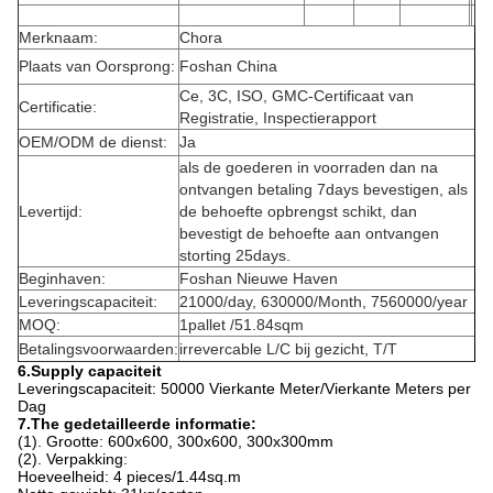
Merknaam:
Chora
Plaats van Oorsprong:
Foshan China
Ce, 3C, ISO, GMC-Certificaat van
Certificatie:
Registratie, Inspectierapport
OEM/ODM de dienst:
Ja
als de goederen in voorraden dan na
ontvangen betaling 7days bevestigen, als
Levertijd:
de behoefte opbrengst schikt, dan
bevestigt de behoefte aan ontvangen
storting 25days.
Beginhaven:
Foshan Nieuwe Haven
Leveringscapaciteit:
21000/day, 630000/Month, 7560000/year
MOQ:
1pallet /51.84sqm
Betalingsvoorwaarden:
irrevercable L/C bij gezicht, T/T
6.Supply capaciteit
Leveringscapaciteit: 50000 Vierkante Meter/Vierkante Meters per
Dag
7.The gedetailleerde informatie:
(1). Grootte: 600x600, 300x600, 300x300mm
(2). Verpakking:
Hoeveelheid: 4 pieces/1.44sq.m