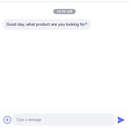
Snel contact
10:50 AM
Adres
Good day, what product are you looking for?
2 verdieping 11, Noord-District 4 Block, Hua Yi International
Expo Mall, Wugang Road, Chancheng Area, Foshan City,
Guangdong, China.
Tel.
86--13600305763
E-mail
info@bmceramics.com
Privacybeleid
|
Sitemap
| De Goede Kwaliteit van China
Binnenporseleintegels Leverancier. Copyright © 2019-2026 BOLI
CERAMICS CO.,LTD. . Alle rechten voorbehoudena.