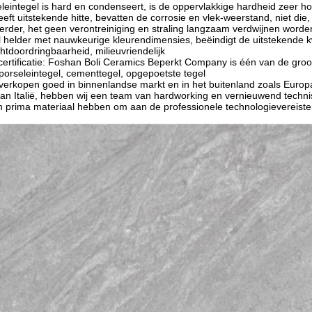
integel is hard en condenseert, is de oppervlakkige hardheid zeer hoog
eft uitstekende hitte, bevatten de corrosie en vlek-weerstand, niet di
verder, het geen verontreiniging en straling langzaam verdwijnen worden
l helder met nauwkeurige kleurendimensies, beëindigt de uitstekende k
htdoordringbaarheid, milieuvriendelijk
 certificatie: Foshan Boli Ceramics Beperkt Company is één van de gr
 porseleintegel, cementtegel, opgepoetste tegel
erkopen goed in binnenlandse markt en in het buitenland zoals Europ
 van Italië, hebben wij een team van hardworking en vernieuwend techn
en prima materiaal hebben om aan de professionele technologievereiste