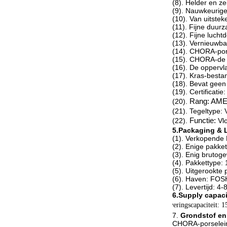
(8). Helder en ze
(9). Nauwkeurig
(10). Van uitstek
(11). Fijne duu
(12). Fijne lucht
(13). Vernieuwbaa
(14). CHORA-por
(15). CHORA-de p
(16). De oppervl
(17). Kras-bestan
(18). Bevat geen 
(19). Certificatie
(20).
Rang: AM
(21). Tegeltype: 
(22).
Functie:
Vl
5.Packaging & 
(1). Verkopende
(2). Enige pakke
(3). Enig brutog
(4). Pakkettype:
(5). Uitgerookte 
(6). Haven: FO
(7). Levertijd: 4
6.Supply capaci
Leveringscapaciteit: 
7.
Grondstof en
CHORA-porselein