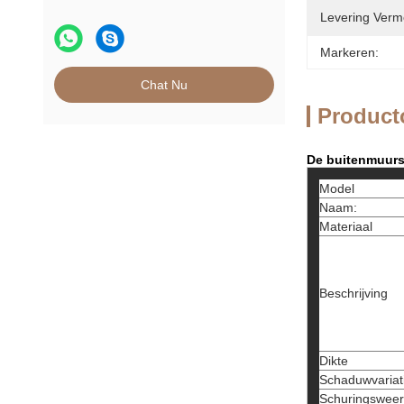
Levering Verm
Markeren:
Chat Nu
Product
De buitenmuurst
Model
Naam:
Materiaal
Beschrijving
Dikte
Schaduwvariat
Schuringsweer