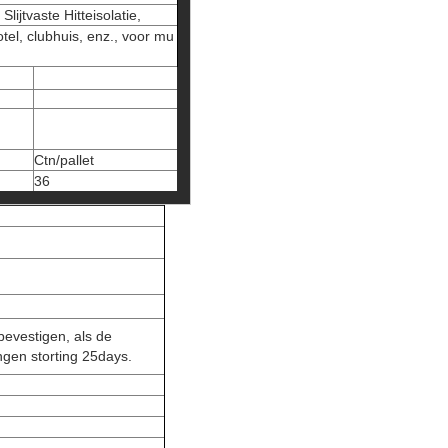
ijtvaste Hitteisolatie,
tel, clubhuis, enz., voor mu
Ctn/pallet
36
evestigen, als de
ngen storting 25days.