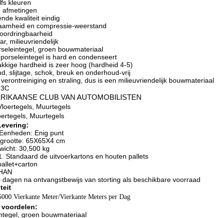
lfs kleuren
e afmetingen
ende kwaliteit eindig
rzaamheid en compressie-weerstand
doordringbaarheid
r, milieuvriendelijk
seleintegel, groen bouwmateriaal
orseleintegel is hard en condenseert
akkige hardheid is zeer hoog (hardheid 4-5)
d, slijtage, schok, breuk en onderhoud-vrij
verontreiniging en straling, dus is een milieuvriendelijk bouwmateriaal
: 3C
ERIKAANSE CLUB VAN AUTOMOBILISTEN
Vloertegels, Muurtegels
oertegels, Muurtegels
Levering:
 Eenheden: Enig punt
tgrootte: 65X65X4 cm
ewicht: 30,500 kg
 1. Standaard de uitvoerkartons en houten pallets
pallet+carton
SHAN
-8 dagen na ontvangstbewijs van storting als beschikbare voorraad
teit
15000 Vierkante Meter/Vierkante Meters per Dag
 voordelen:
tegel, groen bouwmateriaal