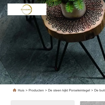
Huis
>
Producten
>
De steen kijkt Porseleintegel
>
De bui