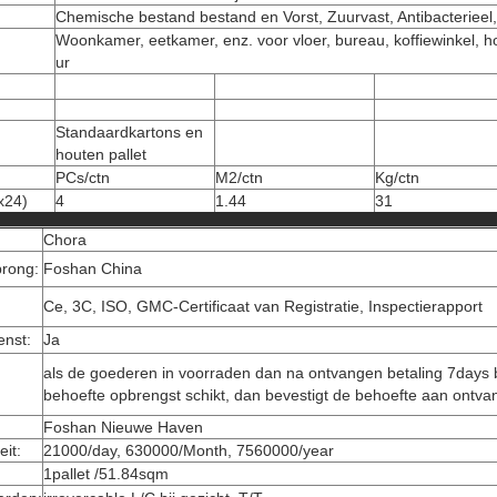
Chemische bestand bestand en Vorst, Zuurvast, Antibacterieel, Sl
Woonkamer, eetkamer, enz. voor vloer, bureau, koffiewinkel, ho
ur
Standaardkartons en
houten pallet
PCs/ctn
M2/ctn
Kg/ctn
x24)
4
1.44
31
Chora
prong:
Foshan China
Ce, 3C, ISO, GMC-Certificaat van Registratie, Inspectierapport
nst:
Ja
als de goederen in voorraden dan na ontvangen betaling 7days b
behoefte opbrengst schikt, dan bevestigt de behoefte aan ontva
Foshan Nieuwe Haven
eit:
21000/day, 630000/Month, 7560000/year
1pallet /51.84sqm