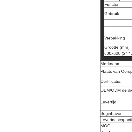
Functie
Gebruik
Verpakking
Grootte (mm)
600x600 (24 ' 
Merknaam:
Plaats van Oors
Certificatie:
OEM/ODM de die
Levertijd:
Beginhaven:
Leveringscapacit
MOQ: