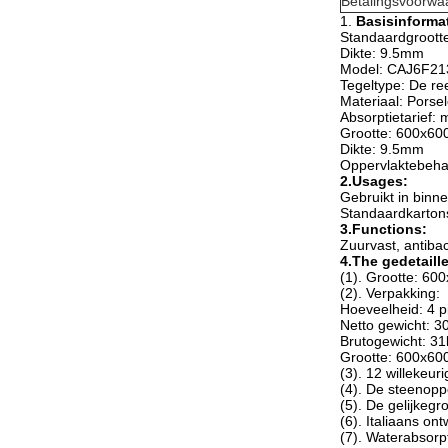
Betalingsvoorwa
1.
Basisinformat
Standaardgroott
Dikte: 9.5mm
Model:
CAJ6F2
Tegeltype: De re
Materiaal: Porsel
Absorptietarief:
Grootte: 600x6
Dikte: 9.5mm
Oppervlaktebeha
2.Usages:
Gebruikt in binn
Standaardkartons
3.Functions:
Zuurvast, antibacte
4.The gedetaill
(1). Grootte: 6
(2). Verpakking:
Hoeveelheid: 4 
Netto gewicht: 3
Brutogewicht: 31
Grootte: 600x6
(3). 12 willekeu
(4). De steenopp
(5). De gelijkeg
(6). Italiaans on
(7). Waterabsorp