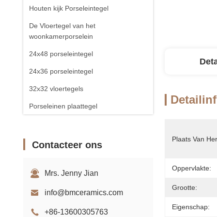
Houten kijk Porseleintegel
De Vloertegel van het
woonkamerporselein
24x48 porseleintegel
Deta
24x36 porseleintegel
32x32 vloertegels
Detailin
Porseleinen plaattegel
Plaats Van He
Contacteer ons
Oppervlakte:
Mrs. Jenny Jian
Grootte:
info@bmceramics.com
Eigenschap:
+86-13600305763