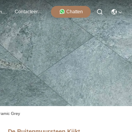
Contacteer Ons
Chatten
Evenementen
eramic Grey
De Buitenmuursteen Kijkt