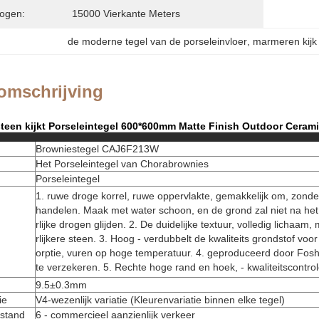
ogen:
15000 Vierkante Meters
de moderne tegel van de porseleinvloer
, 
marmeren kijk 
omschrijving
een kijkt Porseleintegel 600*600mm Matte Finish Outdoor Ceramic
Browniestegel CAJ6F213W
Het Porseleintegel van Chorabrownies
Porseleintegel
1. ruwe droge korrel, ruwe oppervlakte, gemakkelijk om, zond
handelen. Maak met water schoon, en de grond zal niet na h
rlijke drogen glijden. 2. De duidelijke textuur, volledig lichaa
rlijkere steen. 3. Hoog - verdubbelt de kwaliteits grondstof vo
orptie, vuren op hoge temperatuur. 4. geproduceerd door Fosha
te verzekeren. 5. Rechte hoge rand en hoek, - kwaliteitscontrol
9.5±0.3mm
ie
V4-wezenlijk variatie (Kleurenvariatie binnen elke tegel)
stand
6 - commercieel aanzienlijk verkeer