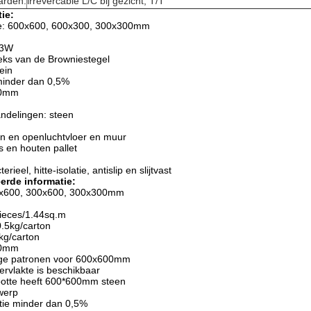
arden:
irrevercable L/C bij gezicht, T/T
ie:
e: 600x600, 600x300, 300x300mm
13W
eks van de Browniestegel
ein
 minder dan 0,5%
00mm
ndelingen: steen
en en openluchtvloer en muur
 en houten pallet
rieel, hitte-isolatie, antislip en slijtvast
eerde informatie:
00x600, 300x600, 300x300mm
pieces/1.44sq.m
0.5kg/carton
kg/carton
00mm
rige patronen voor 600x600mm
ervlakte is beschikbaar
rootte heeft 600*600mm steen
twerp
tie minder dan 0,5%