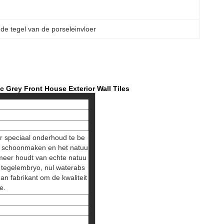
de tegel van de porseleinvloer
 Grey Front House Exterior Wall Tiles
er speciaal onderhoud te be
et schoonmaken en het natuu
m, meer houdt van echte natuu
or tegelembryo, nul waterabs
n fabrikant om de kwaliteit
e.