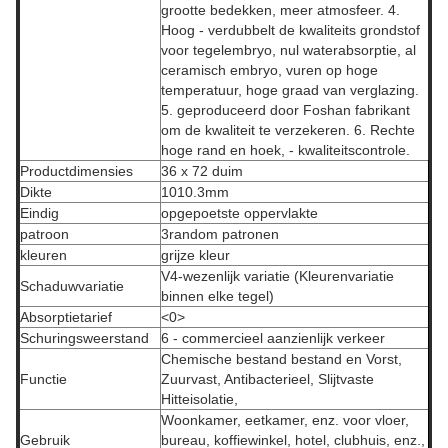
grootte bedekken, meer atmosfeer. 4.
Hoog - verdubbelt de kwaliteits grondstof
voor tegelembryo, nul waterabsorptie, al
ceramisch embryo, vuren op hoge
temperatuur, hoge graad van verglazing.
5. geproduceerd door Foshan fabrikant
om de kwaliteit te verzekeren. 6. Rechte
hoge rand en hoek, - kwaliteitscontrole.
Productdimensies
36 x 72 duim
Dikte
1010.3mm
Eindig
opgepoetste oppervlakte
patroon
3random patronen
kleuren
grijze kleur
V4-wezenlijk variatie (Kleurenvariatie
Schaduwvariatie
binnen elke tegel)
Absorptietarief
<0>
Schuringsweerstand
6 - commercieel aanzienlijk verkeer
Chemische bestand bestand en Vorst,
Functie
Zuurvast, Antibacterieel, Slijtvaste
Hitteisolatie,
Woonkamer, eetkamer, enz. voor vloer,
Gebruik
bureau, koffiewinkel, hotel, clubhuis, enz.,