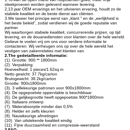
steekproeven worden geleverd wanneer levering.
2,13 jaar OEM ervarings en het uitvoeren ervaring, houdt zo de
stabiele kwaliteit en de beste dienst aan cliënten.
3.We taxeer het principe eerst van „klant " en de „eerlijkheid is
het beste beleid“, zodat verdienen wij de goede reputatie van
partner.
Wij waarborgen stabiele kwaliteit, concurrerende prijzen, op tijd
levering, en de douanediensten voor klanten over de hele wereld.
Gelieve te voelen vrij om ons voor verdere informatie te
contacteren. Wij verheugen ons op over de hele wereld het
vestigen van zakenrelaties met klanten van.
2.The gedetailleerde informatie:
(1). Grootte: 900 ** 1800mm
(2). Verpakking:
Hoeveelheid: 1 pieces/1.62sq.m
Netto gewicht: 37.7kg/carton
Brutogewicht: 38.2kg/carton
Grootte: 900x1800mm
(3). 3 willekeurige patronen voor 900x1800mm
(4). De opgepoetste oppervlakte is beschikbaar
(5). De gelijkegrootte heeft opgepoetste 900*1800mm
(6). Italiaans ontwerp
(7). Waterabsorptie minder dan 0,5%
(8). Helder en zelfs kleuren
(9). Nauwkeurige afmetingen
(10). Van uitstekende kwaliteit eindig
(11). Fijne duurzaamheid en compressie-weerstand
3.FAQ