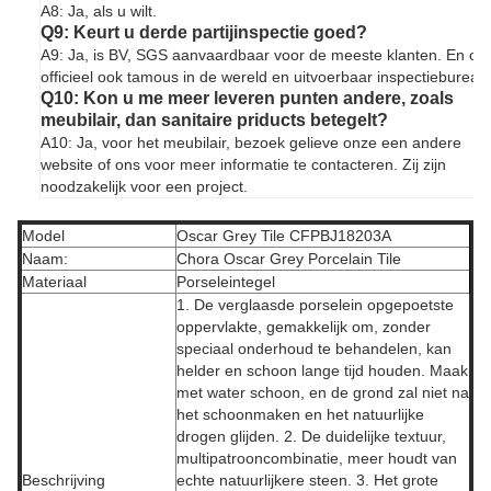
A8: Ja, als u wilt.
Q9: Keurt u derde partijinspectie goed?
A9: Ja, is BV, SGS aanvaardbaar voor de meeste klanten. En on
officieel ook tamous in de wereld en uitvoerbaar inspectiebureau
Q10: Kon u me meer leveren punten andere, zoals
meubilair, dan sanitaire priducts betegelt?
A10: Ja, voor het meubilair, bezoek gelieve onze een andere
website of ons voor meer informatie te contacteren. Zij zijn
noodzakelijk voor een project.
Model
Oscar Grey Tile CFPBJ18203A
Naam:
Chora Oscar Grey Porcelain Tile
Materiaal
Porseleintegel
1. De verglaasde porselein opgepoetste
oppervlakte, gemakkelijk om, zonder
speciaal onderhoud te behandelen, kan
helder en schoon lange tijd houden. Maak
met water schoon, en de grond zal niet na
het schoonmaken en het natuurlijke
drogen glijden. 2. De duidelijke textuur,
multipatrooncombinatie, meer houdt van
Beschrijving
echte natuurlijkere steen. 3. Het grote