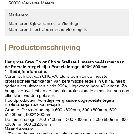
50000 Vierkante Meters
Markeren:
Marmeren Kijk Ceramische Vloertegel
, 
Marmeren Effect Ceramische Vloertegels
Productomschrijving
Het grote Grey Color Chora Stellate Limestone-Marmer van
de Porseleintegel kijkt Porseleintegel 900*1800mm
1.
Bedrijfsinformatie:
Ceramisch Co. van CHORA, Ltd is één van de meeste
professionele fabrikanten van keramische tegels in China, heeft
gedaan het uitvoeren sinds 2004, uitgevoerd naar 40 landen. Zo
hoog - de kwaliteit en de meeste professionele dienst kunnen aan
elke klant worden geleverd.
Hoofdproducten: Volledige verglaasde opgepoetste tegels,
rustieke tegels en muurtegels.
Grootte: De vloer betegelt 600 x600mm, 800 x800mm, 600
x1200mm, 900*1800mm
De muur betegelt 200 x400mm, 300 x300mm, 300 x600mm, 300
x800mm, 600 x1200mm
Meer diensten:
1.To-kan de open markt van hulpcliënten goed, meer vrije