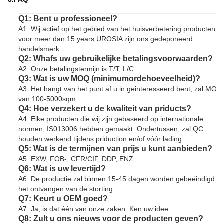
Q1: Bent u professioneel?
A1: Wij actief op het gebied van het huisverbetering producten
voor meer dan 15 years.UROSIA zijn ons gedeponeerd
handelsmerk.
Q2: Whafs uw gebruikelijke betalingsvoorwaarden?
A2: Onze betalingstermijn is T/T, L/C.
Q3: Wat is uw MOQ (minimumordehoeveelheid)?
A3: Het hangt van het punt af u in geinteresseerd bent, zal MOQ
van 100-5000sqm.
Q4: Hoe verzekert u de kwaliteit van priducts?
A4: Elke producten die wij zijn gebaseerd op internationale
normen, IS013006 hebben gemaakt. Ondertussen, zal QC
houden werkend tijdens priduction en/of vóór lading.
Q5: Wat is de termijnen van prijs u kunt aanbieden?
A5: EXW, FOB-, CFR/CIF, DDP, ENZ.
Q6: Wat is uw levertijd?
A6: De productie zal binnen 15-45 dagen worden gebeëindigd n
het ontvangen van de storting.
Q7: Keurt u OEM goed?
A7: Ja, is dat één van onze zaken. Ken uw idee.
Q8: Zult u ons nieuws voor de producten geven?