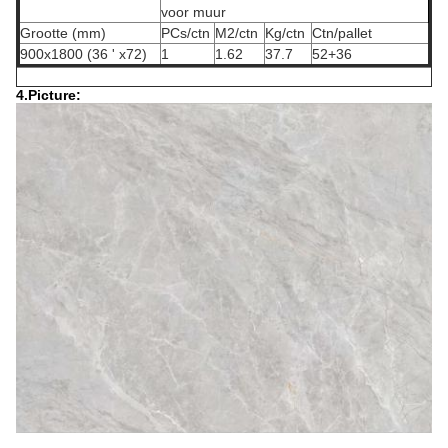
voor muur
Grootte (mm)
PCs/ctn
M2/ctn
Kg/ctn
Ctn/pallet
900x1800 (36 ' x72)
1
1.62
37.7
52+36
4.Picture: