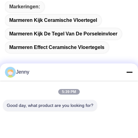
Markeringen:
Marmeren Kijk Ceramische Vloertegel
Marmeren Kijk De Tegel Van De Porseleinvloer
Marmeren Effect Ceramische Vloertegels
Jenny
Snel contact
5:39 PM
Adres
Good day, what product are you looking for?
2 verdieping 11, Noord-District 4 Block, Hua Yi International
Expo Mall, Wugang Road, Chancheng Area, Foshan City,
Guangdong, China.
Tel.