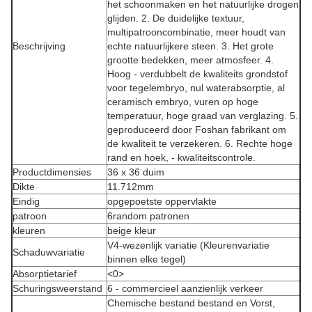
het schoonmaken en het natuurlijke drogen
glijden. 2. De duidelijke textuur,
multipatrooncombinatie, meer houdt van
Beschrijving
echte natuurlijkere steen. 3. Het grote
grootte bedekken, meer atmosfeer. 4.
Hoog - verdubbelt de kwaliteits grondstof
voor tegelembryo, nul waterabsorptie, al
ceramisch embryo, vuren op hoge
temperatuur, hoge graad van verglazing. 5.
geproduceerd door Foshan fabrikant om
de kwaliteit te verzekeren. 6. Rechte hoge
rand en hoek, - kwaliteitscontrole.
Productdimensies
36 x 36 duim
Dikte
11.712mm
Eindig
opgepoetste oppervlakte
patroon
6random patronen
kleuren
beige kleur
V4-wezenlijk variatie (Kleurenvariatie
Schaduwvariatie
binnen elke tegel)
Absorptietarief
<0>
Schuringsweerstand
6 - commercieel aanzienlijk verkeer
Chemische bestand bestand en Vorst,