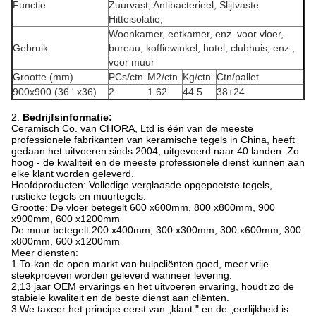
Functie
Zuurvast, Antibacterieel, Slijtvaste
Hitteisolatie,
Woonkamer, eetkamer, enz. voor vloer,
Gebruik
bureau, koffiewinkel, hotel, clubhuis, enz.,
voor muur
Grootte (mm)
PCs/ctn
M2/ctn
Kg/ctn
Ctn/pallet
900x900 (36 ' x36)
2
1.62
44.5
38+24
2.
Bedrijfsinformatie:
Ceramisch Co. van CHORA, Ltd is één van de meeste
professionele fabrikanten van keramische tegels in China, heeft
gedaan het uitvoeren sinds 2004, uitgevoerd naar 40 landen. Zo
hoog - de kwaliteit en de meeste professionele dienst kunnen aan
elke klant worden geleverd.
Hoofdproducten: Volledige verglaasde opgepoetste tegels,
rustieke tegels en muurtegels.
Grootte: De vloer betegelt 600 x600mm, 800 x800mm, 900
x900mm, 600 x1200mm
De muur betegelt 200 x400mm, 300 x300mm, 300 x600mm, 300
x800mm, 600 x1200mm
Meer diensten:
1.To-kan de open markt van hulpcliënten goed, meer vrije
steekproeven worden geleverd wanneer levering.
2,13 jaar OEM ervarings en het uitvoeren ervaring, houdt zo de
stabiele kwaliteit en de beste dienst aan cliënten.
3.We taxeer het principe eerst van „klant " en de „eerlijkheid is