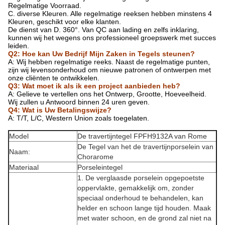
Regelmatige Voorraad.
C. diverse Kleuren. Alle regelmatige reeksen hebben minstens 4
Kleuren, geschikt voor elke klanten.
De dienst van D. 360°. Van QC aan lading en zelfs inklaring,
kunnen wij het wegens ons professioneel groepswerk met succes
leiden.
Q2: Hoe kan Uw Bedrijf Mijn Zaken in Tegels steunen?
A: Wij hebben regelmatige reeks. Naast de regelmatige punten,
zijn wij levensonderhoud om nieuwe patronen of ontwerpen met
onze cliënten te ontwikkelen.
Q3: Wat moet ik als ik een project aanbieden heb?
A: Gelieve te vertellen ons het Ontwerp, Grootte, Hoeveelheid.
Wij zullen u Antwoord binnen 24 uren geven.
Q4: Wat is Uw Betalingswijze?
A: T/T, L/C, Western Union zoals toegelaten.
Model
De travertijntegel FPFH9132A van Rome
De Tegel van het de travertijnporselein van
Naam:
Chorarome
Materiaal
Porseleintegel
1. De verglaasde porselein opgepoetste
oppervlakte, gemakkelijk om, zonder
speciaal onderhoud te behandelen, kan
helder en schoon lange tijd houden. Maak
met water schoon, en de grond zal niet na