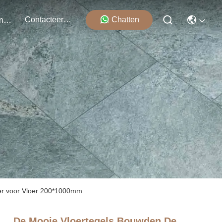
Contacteer Ons
Chatten
Evenementen
er voor Vloer 200*1000mm
De Mooie Vloertegels Bouwden De