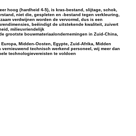
r hoog (hardheid 4-5), is kras-bestand, slijtage, schok,
rstand, niet die, gespleten en -bestand tegen verkleuring,
angzaam verdwijnen worden de vervormd, dus is een
rendimensies, beëindigt de uitstekende kwaliteit, zuivert
id, milieuvriendelijk
n de grootste bouwmateriaalondernemingen in Zuid-China,
 Europa, Midden-Oosten, Egypte, Zuid-Afrika, Midden
 en vernieuwend technisch werkend personeel, wij meer dan
nele technologievereisten te voldoen