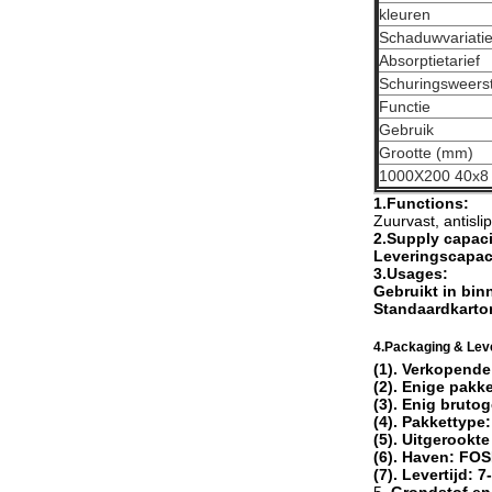
kleuren
Schaduwvariati
Absorptietarief
Schuringsweers
Functie
Gebruik
Grootte (mm)
1000X200 40x8
1.Functions:
Zuurvast, antislip
2.Supply capaci
Leveringscapaci
3.Usages:
Gebruikt in bi
Standaardkarto
4.Packaging & Lev
(1). Verkopend
(2). Enige pakk
(3). Enig bruto
(4). Pakkettype
(5). Uitgerookte
(6). Haven: FO
(7). Levertijd: