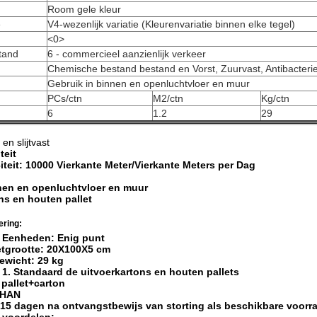
Room gele kleur
e
V4-wezenlijk variatie (Kleurenvariatie binnen elke tegel)
<0>
tand
6 - commercieel aanzienlijk verkeer
Chemische bestand bestand en Vorst, Zuurvast, Antibacterieel,
Gebruik in binnen en openluchtvloer en muur
PCs/ctn
M2/ctn
Kg/ctn
6
1.2
29
 en slijtvast
teit
teit: 10000 Vierkante Meter/Vierkante Meters per Dag
nnen en openluchtvloer en muur
ns en houten pallet
ering:
e Eenheden: Enig punt
etgrootte: 20X100X5 cm
gewicht: 29 kg
: 1. Standaard de uitvoerkartons en houten pallets
 pallet+carton
SHAN
 7-15 dagen na ontvangstbewijs van storting als beschikbare voorr