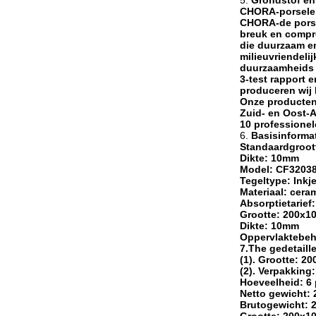
5.
Grondstof en
CHORA-porselei
CHORA-de porsel
breuk en compre
die duurzaam en
milieuvriendeli
duurzaamheids e
3-test rapport 
produceren wij 
Onze producten
Zuid- en Oost-A
10 professionel
6.
Basisinformat
Standaardgroo
Dikte: 10mm
Model:
CF3203
Tegeltype: Inkj
Materiaal: cera
Absorptietarief
Grootte: 200x
Dikte: 10mm
Oppervlaktebeh
7.The gedetaill
(1). Grootte: 
(2). Verpakking:
Hoeveelheid: 6 
Netto gewicht: 
Brutogewicht: 2