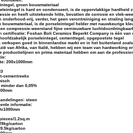
 voordelen:
ntegel, groen bouwmateriaal
eintegel is hard en condenseert, is de oppervlakkige hardheid zee
ssie en heeft uitstekende hitte, bevatten de corrosie en vlek-wee
 onderhoud-vrij, verder, het geen verontreiniging en straling l
jk bouwmateriaal, is de porseleintegel helder met nauwkeurige kleu
n compressie-weerstand fijne vernieuwbare luchtdoordringbaarhe
en certificatie: Foshan Boli Ceramics Beperkt Company is één va
hoofdzakelijk porseleintegel, cementtegel, opgepoetste tegel
 verkopen goed in binnenlandse markt en in het buitenland zoals
zië van Afrika, van Italië, hebben wij een team van hardworking
e productielijnen en prima materiaal hebben om aan de professio
ie:
tte: 200x1000mm
83
et-cementreeks
misch
: minder dan 0,05%
1000mm
andelingen: steen
eerde informatie:
200x1000mm
pieces/1.2sq.m
29kg/carton
9.5kg/carton