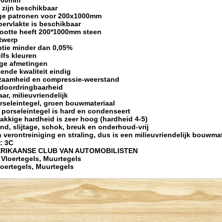
1000mm
n zijn beschikbaar
rige patronen voor 200x1000mm
pervlakte is beschikbaar
grootte heeft 200*1000mm steen
ntwerp
ptie minder dan 0,05%
elfs kleuren
ige afmetingen
kende kwaliteit eindig
urzaamheid en compressie-weerstand
htdoordringbaarheid
ar, milieuvriendelijk
rseleintegel, groen bouwmateriaal
porseleintegel is hard en condenseert
lakkige hardheid is zeer hoog (hardheid 4-5)
and, slijtage, schok, breuk en onderhoud-vrij
n verontreiniging en straling, dus is een milieuvriendelijk bouwmat
e: 3C
MERIKAANSE CLUB VAN AUTOMOBILISTEN
: Vloertegels, Muurtegels
Vloertegels, Muurtegels