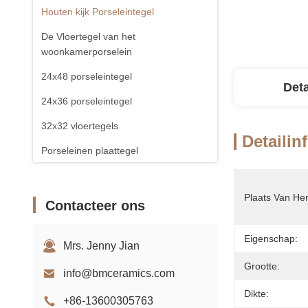
Houten kijk Porseleintegel
De Vloertegel van het
woonkamerporselein
24x48 porseleintegel
Deta
24x36 porseleintegel
32x32 vloertegels
Detailin
Porseleinen plaattegel
Plaats Van He
Contacteer ons
Eigenschap:
Mrs. Jenny Jian
Grootte:
info@bmceramics.com
Dikte:
+86-13600305763