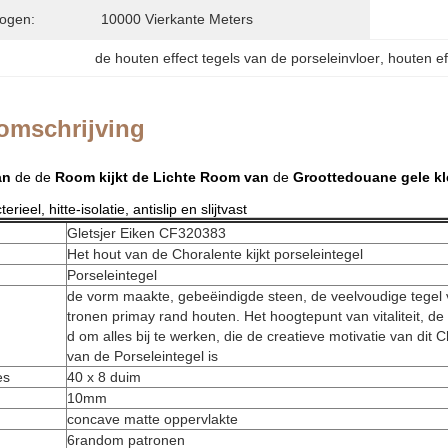
ogen:
10000 Vierkante Meters
de houten effect tegels van de porseleinvloer
, 
houten ef
omschrijving
an
de de
Room kijkt de
Lichte Room van
de
Groottedouane
gele kl
rieel, hitte-isolatie, antislip en slijtvast
Gletsjer Eiken CF320383
Het hout van de Choralente kijkt porseleintegel
Porseleintegel
de vorm maakte, gebeëindigde steen, de veelvoudige tegel 
tronen primay rand houten. Het hoogtepunt van vitaliteit, 
d om alles bij te werken, die de creatieve motivatie van dit 
van de Porseleintegel is
es
40 x 8 duim
10mm
concave matte oppervlakte
6random patronen