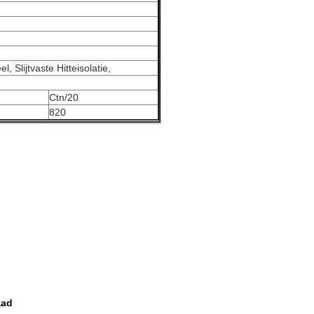
 Slijtvaste Hitteisolatie,
Ctn/20
820
aad