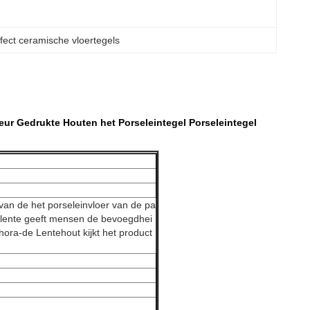
fect ceramische vloertegels
eur
Gedrukte Houten het Porseleintegel Porseleintegel
van de het porseleinvloer van de pa
de lente geeft mensen de bevoegdhei
Chora-de Lentehout kijkt het product