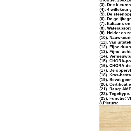
Grootte: 200x
(3). Drie kleure
(4). 4 willekeu
(5). De steenop
(6). De gelijke
(7). Italiaans o
(8). Waterabsor
(9). Helder en z
(10). Nauwkeur
(11). Van uitste
(12). Fijne du
(13). Fijne luc
(14). Vernieuwba
(15). CHORA-po
(16). CHORA-de 
(17). De opperv
(18). Kras-best
(19). Bevat gee
(20). Certificati
(21). Rang: A
(22). Tegeltype
(23). Functie: 
8.Picture: