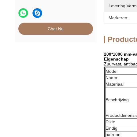
Levering Verm
Markeren:
Chat Nu
Product
200*1000 mm-v
Eigenschap
Zuurvast, antibacte
Model
Naam:
Materiaal
Beschrijving
Productdimensi
Dikte
Eindig
patroon