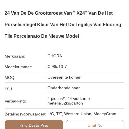
24 Van De De Grootteroest Van " X24“ Van De Het
Porseleintegel Kleur Van Het De Tegelijs Van Flooring
Tile Porcelanato De Nieuwe Model
CHORA
Merknaam:
Cf96a13-7
Modelnummer:
Overeen te komen
MOQ:
Onderhandelbaar
Prijs:
4 pieces/1.44 vierkante
Verpakking:
meters/32kg/carton
L/C, T/T, Western Union, MoneyGram
Betalingsvoorwaarden:
Krijg Beste Prijs
Chat Nu