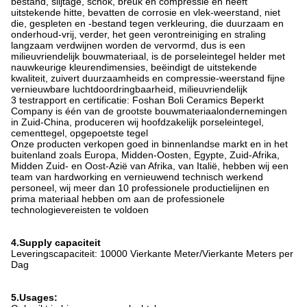
bestand, slijtage, schok, breuk en compressie en heeft
uitstekende hitte, bevatten de corrosie en vlek-weerstand, niet
die, gespleten en -bestand tegen verkleuring, die duurzaam en
onderhoud-vrij, verder, het geen verontreiniging en straling
langzaam verdwijnen worden de vervormd, dus is een
milieuvriendelijk bouwmateriaal, is de porseleintegel helder met
nauwkeurige kleurendimensies, beëindigt de uitstekende
kwaliteit, zuivert duurzaamheids en compressie-weerstand fijne
vernieuwbare luchtdoordringbaarheid, milieuvriendelijk
3 testrapport en certificatie: Foshan Boli Ceramics Beperkt
Company is één van de grootste bouwmateriaalondernemingen
in Zuid-China, produceren wij hoofdzakelijk porseleintegel,
cementtegel, opgepoetste tegel
Onze producten verkopen goed in binnenlandse markt en in het
buitenland zoals Europa, Midden-Oosten, Egypte, Zuid-Afrika,
Midden Zuid- en Oost-Azië van Afrika, van Italië, hebben wij een
team van hardworking en vernieuwend technisch werkend
personeel, wij meer dan 10 professionele productielijnen en
prima materiaal hebben om aan de professionele
technologievereisten te voldoen
4.Supply capaciteit
Leveringscapaciteit: 10000 Vierkante Meter/Vierkante Meters per
Dag
5.Usages: