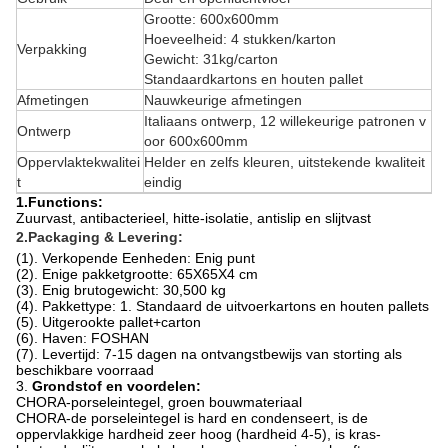
Grootte: 600x600mm
Hoeveelheid: 4 stukken/karton
Verpakking
Gewicht: 31kg/carton
Standaardkartons en houten pallet
Afmetingen
Nauwkeurige afmetingen
Italiaans ontwerp, 12 willekeurige patronen v
Ontwerp
oor 600x600mm
Oppervlaktekwalitei
Helder en zelfs kleuren, uitstekende kwaliteit
t
eindig
1.Functions:
Zuurvast, antibacterieel, hitte-isolatie, antislip en slijtvast
2.Packaging & Levering:
(1). Verkopende Eenheden: Enig punt
(2). Enige pakketgrootte: 65X65X4 cm
(3). Enig brutogewicht: 30,500 kg
(4). Pakkettype: 1. Standaard de uitvoerkartons en houten pallets
(5). Uitgerookte pallet+carton
(6). Haven: FOSHAN
(7). Levertijd: 7-15 dagen na ontvangstbewijs van storting als
beschikbare voorraad
3.
Grondstof en voordelen:
CHORA-porseleintegel, groen bouwmateriaal
CHORA-de porseleintegel is hard en condenseert, is de
oppervlakkige hardheid zeer hoog (hardheid 4-5), is kras-