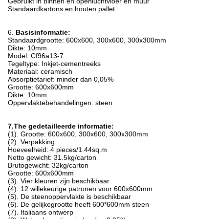
Gebruikt in binnen en openluchtvloer en muur
Standaardkartons en houten pallet
6.
Basisinformatie:
Standaardgrootte: 600x600, 300x600, 300x300mm
Dikte: 10mm
Model: Cf96a13-7
Tegeltype: Inkjet-cementreeks
Materiaal: ceramisch
Absorptietarief: minder dan 0,05%
Grootte: 600x600mm
Dikte: 10mm
Oppervlaktebehandelingen: steen
7.The gedetailleerde informatie:
(1). Grootte: 600x600, 300x600, 300x300mm
(2). Verpakking:
Hoeveelheid: 4 pieces/1.44sq.m
Netto gewicht: 31.5kg/carton
Brutogewicht: 32kg/carton
Grootte: 600x600mm
(3). Vier kleuren zijn beschikbaar
(4). 12 willekeurige patronen voor 600x600mm
(5). De steenoppervlakte is beschikbaar
(6). De gelijkegrootte heeft 600*600mm steen
(7). Italiaans ontwerp