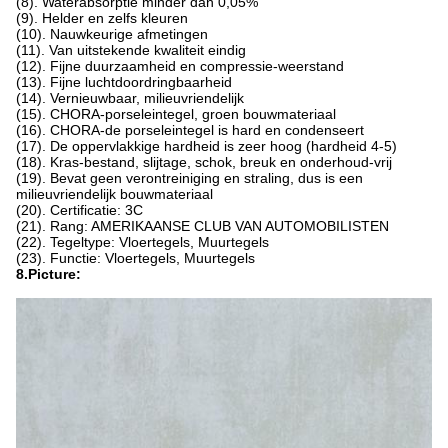
(8). Waterabsorptie minder dan 0,05%
(9). Helder en zelfs kleuren
(10). Nauwkeurige afmetingen
(11). Van uitstekende kwaliteit eindig
(12). Fijne duurzaamheid en compressie-weerstand
(13). Fijne luchtdoordringbaarheid
(14). Vernieuwbaar, milieuvriendelijk
(15). CHORA-porseleintegel, groen bouwmateriaal
(16). CHORA-de porseleintegel is hard en condenseert
(17). De oppervlakkige hardheid is zeer hoog (hardheid 4-5)
(18). Kras-bestand, slijtage, schok, breuk en onderhoud-vrij
(19). Bevat geen verontreiniging en straling, dus is een
milieuvriendelijk bouwmateriaal
(20). Certificatie: 3C
(21). Rang: AMERIKAANSE CLUB VAN AUTOMOBILISTEN
(22). Tegeltype: Vloertegels, Muurtegels
(23). Functie: Vloertegels, Muurtegels
8.Picture: