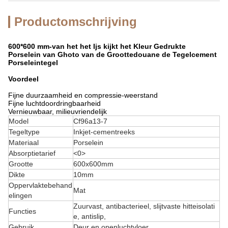
Productomschrijving
600*600 mm-van het het Ijs kijkt het Kleur Gedrukte
Porselein van Ghoto van de Groottedouane de Tegelcement
Porseleintegel
Voordeel
Fijne duurzaamheid en compressie-weerstand
Fijne luchtdoordringbaarheid
Vernieuwbaar, milieuvriendelijk
Model
Cf96a13-7
Tegeltype
Inkjet-cementreeks
Materiaal
Porselein
Absorptietarief
<0>
Grootte
600x600mm
Dikte
10mm
Oppervlaktebehand
Mat
elingen
Zuurvast, antibacterieel, slijtvaste hitteisolati
Functies
e, antislip,
Gebruik
Deur en openluchtvloer