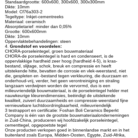
Standaardgrootte: 600x600, 300x600, 300x300mm
Dikte: 10mm
Model: Cf76a303-2
Tegeltype: Inkjet-cementreeks
Materiaal: ceramisch
Absorptietarief: minder dan 0,05%
Grootte: 600x600mm
Dikte: 10mm
Oppervlaktebehandelingen: steen
4.
Grondstof en voordelen:
CHORA-porseleintegel, groen bouwmateriaal
CHORA-de porseleintegel is hard en condenseert, is de
oppervlakkige hardheid zeer hoog (hardheid 4-5), is kras-
bestand, slijtage, schok, breuk en compressie en heeft
uitstekende hitte, bevatten de corrosie en vlek-weerstand, niet
die, gespleten en -bestand tegen verkleuring, die duurzaam en
onderhoud-vrij, verder, het geen verontreiniging en straling
langzaam verdwijnen worden de vervormd, dus is een
milieuvriendelijk bouwmateriaal, is de porseleintegel helder met
nauwkeurige kleurendimensies, beëindigt de uitstekende
kwaliteit, zuivert duurzaamheids en compressie-weerstand fijne
vernieuwbare luchtdoordringbaarheid, milieuvriendelijk
3 testrapport en certificatie: Foshan Boli Ceramics Beperkt
Company is één van de grootste bouwmateriaalondernemingen
in Zuid-China, produceren wij hoofdzakelijk porseleintegel,
cementtegel, opgepoetste tegel
Onze producten verkopen goed in binnenlandse markt en in het
buitenland zoals Europa, Midden-Oosten, Egypte, Zuid-Afrika,