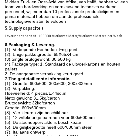
Midden Zuid- en Oost-Azië van Afrika, van Italië, hebben wij een
team van hardworking en vernieuwend technisch werkend
personeel, wij meer dan 10 professionele productielijnen en
prima materiaal hebben om aan de professionele
technologievereisten te voldoen
5.Supply capaciteit
Leveringscapaciteit: 100000 Vierkante Meter/Vierkante Meters per Week
6.Packaging & Levering:
(1). Verkopende Eenheden: Enig punt
(2). Enige pakketgrootte: 65X65X4 cm
(3).Single brutogewicht: 30,500 kg
(4).Package type: 1. Standaard de uitvoerkartons en houten
pallets
2. De aangepaste verpakking keurt goed
7.The gedetailleerde informatie:
(1). Grootte: 600x600, 300x600, 300x300mm
(2). Verpakking:
Hoeveelheid: 4 pieces/1.44sq.m
Netto gewicht: 31.5kg/carton
Brutogewicht: 32kg/carton
Grootte: 600x600mm
(3). Vier kleuren zijn beschikbaar
(4). 12 willekeurige patronen voor 600x600mm
(5). De steenoppervlakte is beschikbaar
(6). De gelijkegrootte heeft 600*600mm steen
(7). Italiaans ontwerp