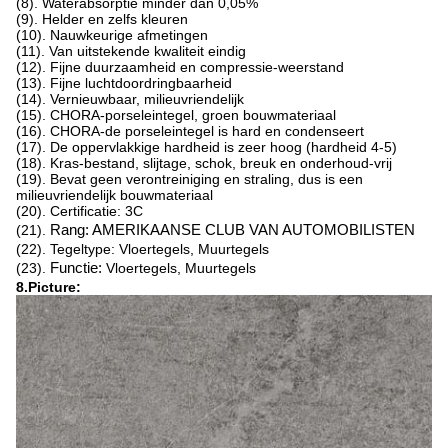
(8). Waterabsorptie minder dan 0,05%
(9). Helder en zelfs kleuren
(10). Nauwkeurige afmetingen
(11). Van uitstekende kwaliteit eindig
(12). Fijne duurzaamheid en compressie-weerstand
(13). Fijne luchtdoordringbaarheid
(14). Vernieuwbaar, milieuvriendelijk
(15). CHORA-porseleintegel, groen bouwmateriaal
(16). CHORA-de porseleintegel is hard en condenseert
(17). De oppervlakkige hardheid is zeer hoog (hardheid 4-5)
(18). Kras-bestand, slijtage, schok, breuk en onderhoud-vrij
(19). Bevat geen verontreiniging en straling, dus is een
milieuvriendelijk bouwmateriaal
(20). Certificatie: 3C
(21).
Rang: AMERIKAANSE CLUB VAN AUTOMOBILISTEN
(22). Tegeltype: Vloertegels, Muurtegels
(23).
Functie:
Vloertegels, Muurtegels
8.Picture: