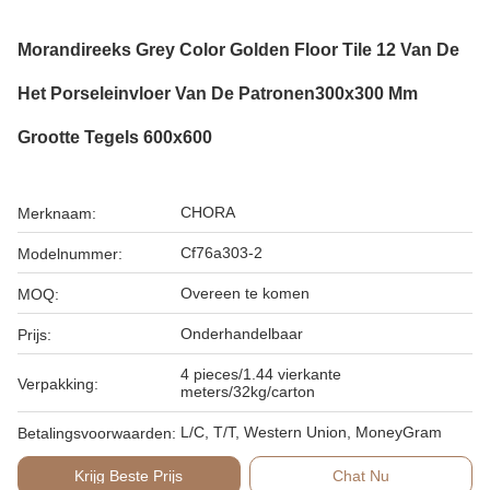
Morandireeks Grey Color Golden Floor Tile 12 Van De
Het Porseleinvloer Van De Patronen300x300 Mm
Grootte Tegels 600x600
CHORA
Merknaam:
Cf76a303-2
Modelnummer:
Overeen te komen
MOQ:
Onderhandelbaar
Prijs:
4 pieces/1.44 vierkante
Verpakking:
meters/32kg/carton
L/C, T/T, Western Union, MoneyGram
Betalingsvoorwaarden:
Krijg Beste Prijs
Chat Nu