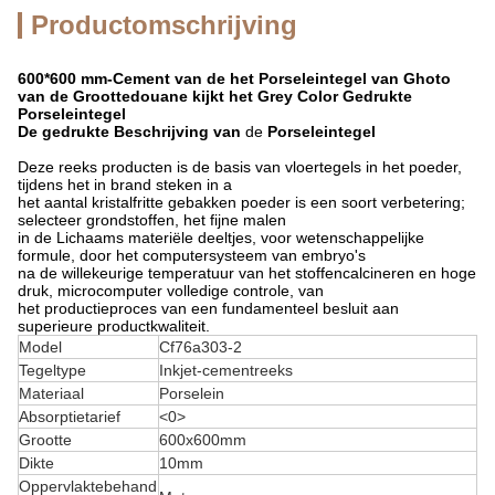
Productomschrijving
600*600 mm-Cement van de het Porseleintegel van Ghoto
van de Groottedouane kijkt het Grey Color Gedrukte
Porseleintegel
De gedrukte
Beschrijving
van
de
Porseleintegel
Deze reeks producten is de basis van vloertegels in het poeder,
tijdens het in brand steken in a
het aantal kristalfritte gebakken poeder is een soort verbetering;
selecteer grondstoffen, het fijne malen
in de Lichaams materiële deeltjes, voor wetenschappelijke
formule, door het computersysteem van embryo's
na de willekeurige temperatuur van het stoffencalcineren en hoge
druk, microcomputer volledige controle, van
het productieproces van een fundamenteel besluit aan
superieure productkwaliteit.
Model
Cf76a303-2
Tegeltype
Inkjet-cementreeks
Materiaal
Porselein
Absorptietarief
<0>
Grootte
600x600mm
Dikte
10mm
Oppervlaktebehand