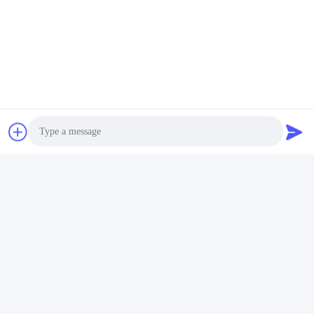
Photo
Video Call
Audio Call