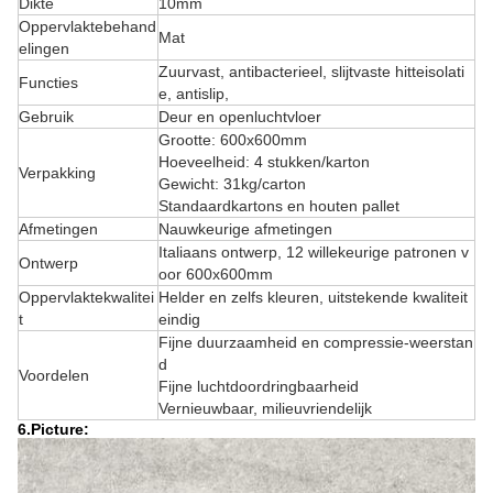
Dikte
10mm
Oppervlaktebehand
Mat
elingen
Zuurvast, antibacterieel, slijtvaste hitteisolati
Functies
e, antislip,
Gebruik
Deur en openluchtvloer
Grootte: 600x600mm
Hoeveelheid: 4 stukken/karton
Verpakking
Gewicht: 31kg/carton
Standaardkartons en houten pallet
Afmetingen
Nauwkeurige afmetingen
Italiaans ontwerp, 12 willekeurige patronen v
Ontwerp
oor 600x600mm
Oppervlaktekwalitei
Helder en zelfs kleuren, uitstekende kwaliteit
t
eindig
Fijne duurzaamheid en compressie-weerstan
d
Voordelen
Fijne luchtdoordringbaarheid
Vernieuwbaar, milieuvriendelijk
6.Picture: