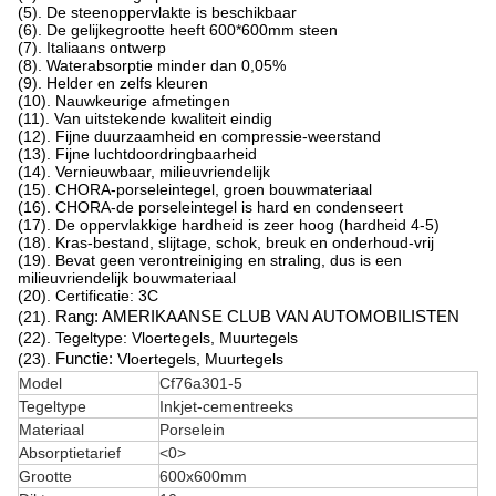
(5). De steenoppervlakte is beschikbaar
(6). De gelijkegrootte heeft 600*600mm steen
(7). Italiaans ontwerp
(8). Waterabsorptie minder dan 0,05%
(9). Helder en zelfs kleuren
(10). Nauwkeurige afmetingen
(11). Van uitstekende kwaliteit eindig
(12). Fijne duurzaamheid en compressie-weerstand
(13). Fijne luchtdoordringbaarheid
(14). Vernieuwbaar, milieuvriendelijk
(15). CHORA-porseleintegel, groen bouwmateriaal
(16). CHORA-de porseleintegel is hard en condenseert
(17). De oppervlakkige hardheid is zeer hoog (hardheid 4-5)
(18). Kras-bestand, slijtage, schok, breuk en onderhoud-vrij
(19). Bevat geen verontreiniging en straling, dus is een
milieuvriendelijk bouwmateriaal
(20). Certificatie: 3C
(21).
Rang: AMERIKAANSE CLUB VAN AUTOMOBILISTEN
(22). Tegeltype: Vloertegels, Muurtegels
(23).
Functie:
Vloertegels, Muurtegels
Model
Cf76a301-5
Tegeltype
Inkjet-cementreeks
Materiaal
Porselein
Absorptietarief
<0>
Grootte
600x600mm