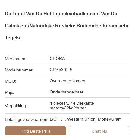
De Tegel Van De Het Porseleinbadkamers Van De
Galmkleur/Natuurlijke Rustieke Buitenvloerkeramische
Tegels
CHORA
Merknaam:
Cf76a301-5
Modelnummer:
Overeen te komen
MOQ:
Onderhandelbaar
Prijs:
4 pieces/1.44 vierkante
Verpakking:
meters/32kg/carton
L/C, T/T, Western Union, MoneyGram
Betalingsvoorwaarden:
Krijg Beste Prijs
Chat Nu