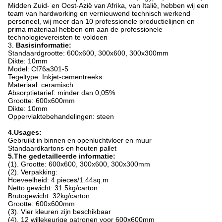
Midden Zuid- en Oost-Azië van Afrika, van Italië, hebben wij een
team van hardworking en vernieuwend technisch werkend
personeel, wij meer dan 10 professionele productielijnen en
prima materiaal hebben om aan de professionele
technologievereisten te voldoen
3.
Basisinformatie:
Standaardgrootte: 600x600, 300x600, 300x300mm
Dikte: 10mm
Model: Cf76a301-5
Tegeltype: Inkjet-cementreeks
Materiaal: ceramisch
Absorptietarief: minder dan 0,05%
Grootte: 600x600mm
Dikte: 10mm
Oppervlaktebehandelingen: steen
4.Usages:
Gebruikt in binnen en openluchtvloer en muur
Standaardkartons en houten pallet
5.The gedetailleerde informatie:
(1). Grootte: 600x600, 300x600, 300x300mm
(2). Verpakking:
Hoeveelheid: 4 pieces/1.44sq.m
Netto gewicht: 31.5kg/carton
Brutogewicht: 32kg/carton
Grootte: 600x600mm
(3). Vier kleuren zijn beschikbaar
(4). 12 willekeurige patronen voor 600x600mm