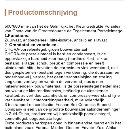
Productomschrijving
600*600 mm-van het de Galm kijkt het Kleur Gedrukte Porselein
van Ghoto van de Groottedouane de Tegelcement Porseleintegel
1.Functions:
Zuurvast, antibacterieel, hitte-isolatie, antislip en slijtvast
2.
Grondstof en voordelen:
CHORA-porseleintegel, groen bouwmateriaal
CHORA-de porseleintegel is hard en condenseert, is de
oppervlakkige hardheid zeer hoog (hardheid 4-5), is kras-
bestand, slijtage, schok, breuk en compressie en heeft
uitstekende hitte, bevatten de corrosie en vlek-weerstand, niet
die, gespleten en -bestand tegen verkleuring, die duurzaam en
onderhoud-vrij, verder, het geen verontreiniging en straling
langzaam verdwijnen worden de vervormd, dus is een
milieuvriendelijk bouwmateriaal, is de porseleintegel helder met
nauwkeurige kleurendimensies, beëindigt de uitstekende
kwaliteit, zuivert duurzaamheids en compressie-weerstand fijne
vernieuwbare luchtdoordringbaarheid, milieuvriendelijk
3 testrapport en certificatie: Foshan Boli Ceramics Beperkt
Company is één van de grootste bouwmateriaalondernemingen
in Zuid-China, produceren wij hoofdzakelijk porseleintegel,
cementtegel, opgepoetste tegel
Onze producten verkopen goed in binnenlandse markt en in het
buitenland zoals Europa, Midden-Oosten, Egypte, Zuid-Afrika,