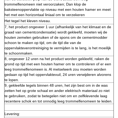
trommelfenomeen niet veroorzaken; Dan klop de
baksteenoppervlakte op niveau met een houten hamer en meet
het met een horizontaal liniaal om te verzekeren
Het tegel het kleven niveau.
7, het product ongeveer 1 uur (afhankelijk van het klimaat en de
graad van cementcondensatie) wordt gekleefd, moeten wij de
houten zemelen gebruiken of de spons om de cementmodder
schoon te maken op tijd, om de tijd die van de
oppervlakteverontreiniging te vermijden is te lang, is het moeilijk
te schoonmaken.
8, ongeveer 12 uren na het product worden gekleefd, raken de
grond op tijd met een houten hamer om te controleren of er een
leeg trommelfenomeen is. Al metselwerk zou moeten worden
gedaan op tijd het oppervlaktevuil, 24 uren verwijderen alvorens
te lopen.
9, gekleefde tegels binnen 48 uren, het zijn best om in de was
zetten het op grote schaal en ander elektrisch materiaal zo niet
te gebruiken, zodat te betegelen niet om en zelfklevende laag
recentere schok en tot onnodig leeg trommelfenomeen te leiden.
Levering: