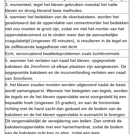
3, momenteel, tegel het kleven gebruiken meestal het natte
kleven en droog klevend twee methodes.
4, wanneer het bedekken van de vloerbaksteen, worden het
geadviseerd dat de oppervlakte van cementmortier het bedekken
niet zou moeten te groot zijn, zodat om niet het mortier van het
oppervlaktecement zo te vinden meer dan de aanvankelijke
coagulatietijd (ongeveer 45 minuten), is resulteren in de tegel en
de zelfklevende laagadhesie niet dicht
Echt, veroorzakend kwaliteitsproblemen zoals luchttrommels.
5, wanneer het verlaten van naad het kleven, opgepoetste
baksteen die 2mm5mm uit elkaar plaatsen zijn aangewezen. De
opgepoetste baksteen en de muurverbinding verlaten een naad
van 3mm5mm.
6, het kleven zouden moeten worden uitgevoerd nadat de basis
wordt samengeperst. Wanneer het betegelen van tegels, worden
de tegels en de het kleven oppervlakte eerst voorgesteld bij een
bepaalde hoek (ongeveer 15 graden), en aan de horizontale
richting met de hand zacht dan geduwd om de bodem van de
baksteen en de het kleven oppervlakte in evenwicht te brengen.
Dit vergemakkelijkt de verwijdering van bellen; Dan onttrek de
baksteenoppervlakte met een hamerhandvat, zodat de bodem
van de baksteen pulp kan zo eten, zodat een leeg