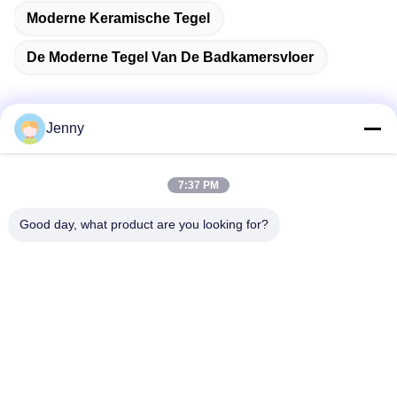
Moderne Keramische Tegel
De Moderne Tegel Van De Badkamersvloer
Jenny
Snel contact
7:37 PM
Adres
Good day, what product are you looking for?
2 verdieping 11, Noord-District 4 Block, Hua Yi International
Expo Mall, Wugang Road, Chancheng Area, Foshan City,
Guangdong, China.
Tel.
86--13600305763
E-mail
info@bmceramics.com