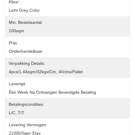
Kleur::
Licht Grey Color
Min. Bestelaantal:
100sqm
Prijs:
Onderhandelbaar
Verpakking Details:
4pcs/1.44sqm/32kgs/ctn, 40ctns/pallet
Levertijd:
Één Week Na Ontvangen Bevestigde Betaling
Betalingscondities:
L/C, T/T
Levering Vermogen:
21000/sqm /day