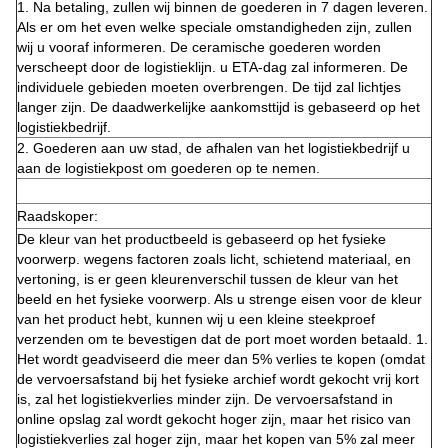
1. Na betaling, zullen wij binnen de goederen in 7 dagen leveren.
Als er om het even welke speciale omstandigheden zijn, zullen
wij u vooraf informeren. De ceramische goederen worden
verscheept door de logistieklijn. u ETA-dag zal informeren. De
individuele gebieden moeten overbrengen. De tijd zal lichtjes
langer zijn. De daadwerkelijke aankomsttijd is gebaseerd op het
logistiekbedrijf.
2. Goederen aan uw stad, de afhalen van het logistiekbedrijf u
aan de logistiekpost om goederen op te nemen.
Raadskoper:
De kleur van het productbeeld is gebaseerd op het fysieke
voorwerp. wegens factoren zoals licht, schietend materiaal, en
vertoning, is er geen kleurenverschil tussen de kleur van het
beeld en het fysieke voorwerp. Als u strenge eisen voor de kleur
van het product hebt, kunnen wij u een kleine steekproef
verzenden om te bevestigen dat de port moet worden betaald. 1.
Het wordt geadviseerd die meer dan 5% verlies te kopen (omdat
de vervoersafstand bij het fysieke archief wordt gekocht vrij kort
is, zal het logistiekverlies minder zijn. De vervoersafstand in
online opslag zal wordt gekocht hoger zijn, maar het risico van
logistiekverlies zal hoger zijn, maar het kopen van 5% zal meer