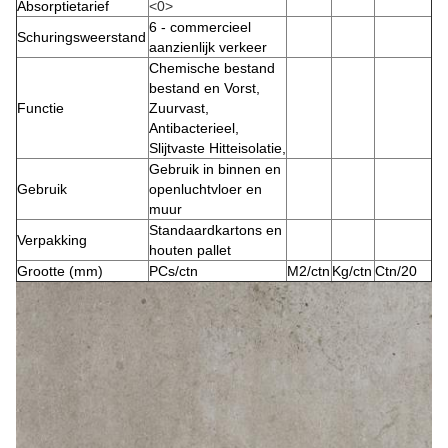
Absorptietarief
<0>
6 - commercieel
Schuringsweerstand
aanzienlijk verkeer
Chemische bestand
bestand en Vorst,
Functie
Zuurvast,
Antibacterieel,
Slijtvaste Hitteisolatie,
Gebruik in binnen en
Gebruik
openluchtvloer en
muur
Standaardkartons en
Verpakking
houten pallet
Grootte (mm)
PCs/ctn
M2/ctn
Kg/ctn
Ctn/20