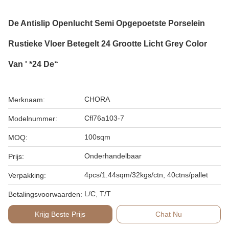
De Antislip Openlucht Semi Opgepoetste Porselein
Rustieke Vloer Betegelt 24 Grootte Licht Grey Color
Van ' *24 De“
CHORA
Merknaam:
Cfl76a103-7
Modelnummer:
100sqm
MOQ:
Onderhandelbaar
Prijs:
4pcs/1.44sqm/32kgs/ctn, 40ctns/pallet
Verpakking:
L/C, T/T
Betalingsvoorwaarden:
Krijg Beste Prijs
Chat Nu