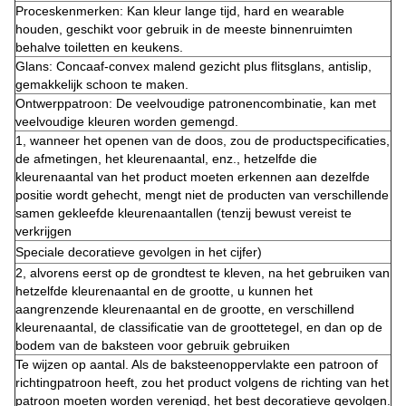
Proceskenmerken: Kan kleur lange tijd, hard en wearable
houden, geschikt voor gebruik in de meeste binnenruimten
behalve toiletten en keukens.
Glans: Concaaf-convex malend gezicht plus flitsglans, antislip,
gemakkelijk schoon te maken.
Ontwerppatroon: De veelvoudige patronencombinatie, kan met
veelvoudige kleuren worden gemengd.
1, wanneer het openen van de doos, zou de productspecificaties,
de afmetingen, het kleurenaantal, enz., hetzelfde die
kleurenaantal van het product moeten erkennen aan dezelfde
positie wordt gehecht, mengt niet de producten van verschillende
samen gekleefde kleurenaantallen (tenzij bewust vereist te
verkrijgen
Speciale decoratieve gevolgen in het cijfer)
2, alvorens eerst op de grondtest te kleven, na het gebruiken van
hetzelfde kleurenaantal en de grootte, u kunnen het
aangrenzende kleurenaantal en de grootte, en verschillend
kleurenaantal, de classificatie van de groottetegel, en dan op de
bodem van de baksteen voor gebruik gebruiken
Te wijzen op aantal. Als de baksteenoppervlakte een patroon of
richtingpatroon heeft, zou het product volgens de richting van het
patroon moeten worden verenigd, het best decoratieve gevolgen.