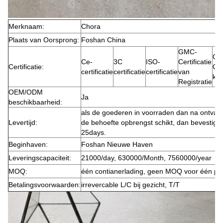
Merknaam:
Chora
Plaats van Oorsprong:
Foshan China
GMC-
GM
Ce-
3C
ISO-
Certificatie
Certificatie:
Cer
certificatie
certificatie
certificatie
van
kwa
Registratie
OEM/ODM
Ja
beschikbaarheid:
als de goederen in voorraden dan na ontvang
Levertijd:
de behoefte opbrengst schikt, dan bevestigt
25days.
Beginhaven:
Foshan Nieuwe Haven
Leveringscapaciteit:
21000/day, 630000/Month, 7560000/year
MOQ:
één contianerlading, geen MOQ voor één pu
Betalingsvoorwaarden:
irrevercable L/C bij gezicht, T/T