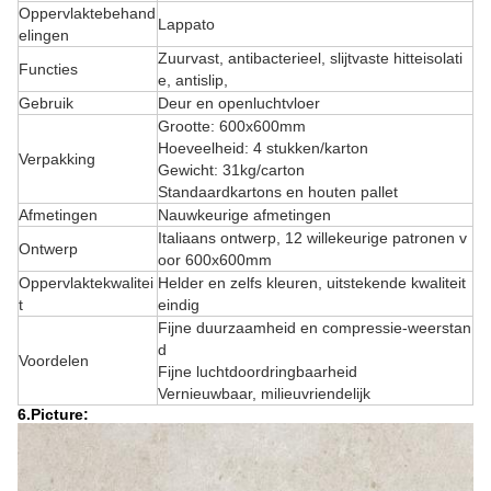
Oppervlaktebehand
Lappato
elingen
Zuurvast, antibacterieel, slijtvaste hitteisolati
Functies
e, antislip,
Gebruik
Deur en openluchtvloer
Grootte: 600x600mm
Hoeveelheid: 4 stukken/karton
Verpakking
Gewicht: 31kg/carton
Standaardkartons en houten pallet
Afmetingen
Nauwkeurige afmetingen
Italiaans ontwerp, 12 willekeurige patronen v
Ontwerp
oor 600x600mm
Oppervlaktekwalitei
Helder en zelfs kleuren, uitstekende kwaliteit
t
eindig
Fijne duurzaamheid en compressie-weerstan
d
Voordelen
Fijne luchtdoordringbaarheid
Vernieuwbaar, milieuvriendelijk
6.Picture: