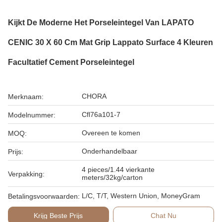
Kijkt De Moderne Het Porseleintegel Van LAPATO
CENIC 30 X 60 Cm Mat Grip Lappato Surface 4 Kleuren
Facultatief Cement Porseleintegel
CHORA
Merknaam:
Cfl76a101-7
Modelnummer:
Overeen te komen
MOQ:
Onderhandelbaar
Prijs:
4 pieces/1.44 vierkante
Verpakking:
meters/32kg/carton
L/C, T/T, Western Union, MoneyGram
Betalingsvoorwaarden:
Krijg Beste Prijs
Chat Nu