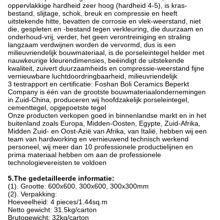
oppervlakkige hardheid zeer hoog (hardheid 4-5), is kras-
bestand, slijtage, schok, breuk en compressie en heeft
uitstekende hitte, bevatten de corrosie en vlek-weerstand, niet
die, gespleten en -bestand tegen verkleuring, die duurzaam en
onderhoud-vrij, verder, het geen verontreiniging en straling
langzaam verdwijnen worden de vervormd, dus is een
milieuvriendelijk bouwmateriaal, is de porseleintegel helder met
nauwkeurige kleurendimensies, beëindigt de uitstekende
kwaliteit, zuivert duurzaamheids en compressie-weerstand fijne
vernieuwbare luchtdoordringbaarheid, milieuvriendelijk
3 testrapport en certificatie: Foshan Boli Ceramics Beperkt
Company is één van de grootste bouwmateriaalondernemingen
in Zuid-China, produceren wij hoofdzakelijk porseleintegel,
cementtegel, opgepoetste tegel
Onze producten verkopen goed in binnenlandse markt en in het
buitenland zoals Europa, Midden-Oosten, Egypte, Zuid-Afrika,
Midden Zuid- en Oost-Azië van Afrika, van Italië, hebben wij een
team van hardworking en vernieuwend technisch werkend
personeel, wij meer dan 10 professionele productielijnen en
prima materiaal hebben om aan de professionele
technologievereisten te voldoen
5.The gedetailleerde informatie:
(1). Grootte: 600x600, 300x600, 300x300mm
(2). Verpakking:
Hoeveelheid: 4 pieces/1.44sq.m
Netto gewicht: 31.5kg/carton
Brutogewicht: 32kg/carton