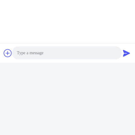
Photo
Video Call
Audio Call