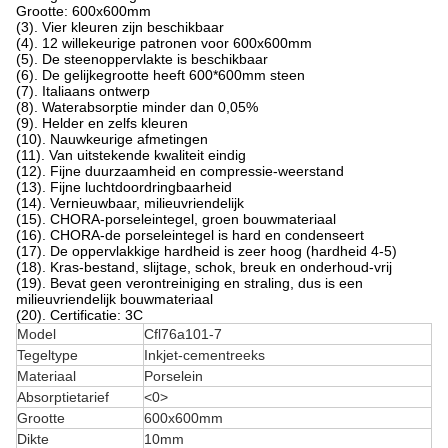
Grootte: 600x600mm
(3). Vier kleuren zijn beschikbaar
(4). 12 willekeurige patronen voor 600x600mm
(5). De steenoppervlakte is beschikbaar
(6). De gelijkegrootte heeft 600*600mm steen
(7). Italiaans ontwerp
(8). Waterabsorptie minder dan 0,05%
(9). Helder en zelfs kleuren
(10). Nauwkeurige afmetingen
(11). Van uitstekende kwaliteit eindig
(12). Fijne duurzaamheid en compressie-weerstand
(13). Fijne luchtdoordringbaarheid
(14). Vernieuwbaar, milieuvriendelijk
(15). CHORA-porseleintegel, groen bouwmateriaal
(16). CHORA-de porseleintegel is hard en condenseert
(17). De oppervlakkige hardheid is zeer hoog (hardheid 4-5)
(18). Kras-bestand, slijtage, schok, breuk en onderhoud-vrij
(19). Bevat geen verontreiniging en straling, dus is een
milieuvriendelijk bouwmateriaal
(20). Certificatie: 3C
Model
Cfl76a101-7
Tegeltype
Inkjet-cementreeks
Materiaal
Porselein
Absorptietarief
<0>
Grootte
600x600mm
Dikte
10mm