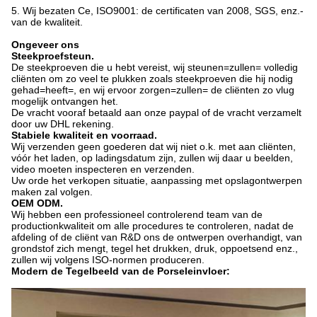
5. Wij bezaten Ce, ISO9001: de certificaten van 2008, SGS, enz.-
van de kwaliteit.
Ongeveer ons
Steekproefsteun.
De steekproeven die u hebt vereist, wij steunen=zullen= volledig
cliënten om zo veel te plukken zoals steekproeven die hij nodig
gehad=heeft=, en wij ervoor zorgen=zullen= de cliënten zo vlug
mogelijk ontvangen het.
De vracht vooraf betaald aan onze paypal of de vracht verzamelt
door uw DHL rekening.
Stabiele kwaliteit en voorraad.
Wij verzenden geen goederen dat wij niet o.k. met aan cliënten,
vóór het laden, op ladingsdatum zijn, zullen wij daar u beelden,
video moeten inspecteren en verzenden.
Uw orde het verkopen situatie, aanpassing met opslagontwerpen
maken zal volgen.
OEM ODM.
Wij hebben een professioneel controlerend team van de
productionkwaliteit om alle procedures te controleren, nadat de
afdeling of de cliënt van R&D ons de ontwerpen overhandigt, van
grondstof zich mengt, tegel het drukken, druk, oppoetsend enz.,
zullen wij volgens ISO-normen produceren.
Modern de Tegelbeeld van de Porseleinvloer: