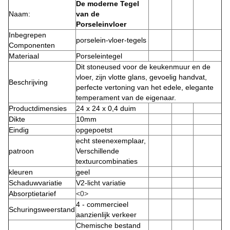
De moderne Tegel
Naam:
van de
Porseleinvloer
Inbegrepen
porselein-vloer-tegels
Componenten
Materiaal
Porseleintegel
Dit stoneused voor de keukenmuur en de
vloer, zijn vlotte glans, gevoelig handvat,
Beschrijving
perfecte vertoning van het edele, elegante
temperament van de eigenaar.
Productdimensies
24 x 24 x 0,4 duim
Dikte
10mm
Eindig
opgepoetst
echt steenexemplaar,
patroon
Verschillende
textuurcombinaties
kleuren
geel
Schaduwvariatie
V2-licht variatie
Absorptietarief
<0>
4 - commercieel
Schuringsweerstand
aanzienlijk verkeer
Chemische bestand