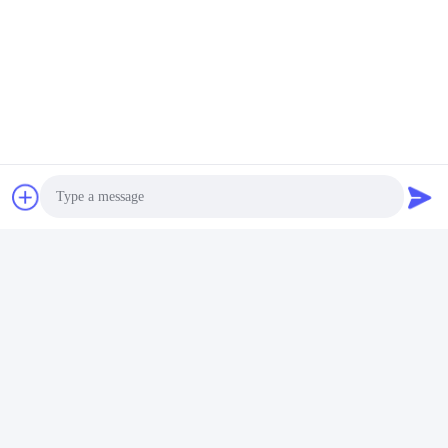
Markeringen:
De Moderne Tegel Van De Porseleinvloer
Moderne Keramische Tegel
De Moderne Tegel Van De Badkamersvloer
Photo
Snel contact
Video Call
Adres
Audio Call
2 verdieping 11, Noord-District 4 Block, Hua Yi International
Expo Mall, Wugang Road, Chancheng Area, Foshan City,