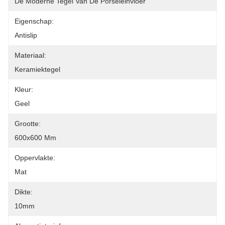
De Moderne Tegel Van De Porseleinvloer
Eigenschap:
Antislip
Materiaal:
Keramiektegel
Kleur:
Geel
Grootte:
600x600 Mm
Oppervlakte:
Mat
Dikte:
10mm