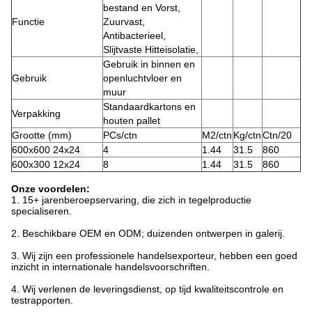
bestand en Vorst,
Functie
Zuurvast,
Antibacterieel,
Slijtvaste Hitteisolatie,
Gebruik in binnen en
Gebruik
openluchtvloer en
muur
Standaardkartons en
Verpakking
houten pallet
Grootte (mm)
PCs/ctn
M2/ctn
Kg/ctn
Ctn/20
600x600 24x24
4
1.44
31.5
860
600x300 12x24
8
1.44
31.5
860
Onze voordelen:
1.
15+ jarenberoepservaring, die zich in tegelproductie
specialiseren.
2. Beschikbare OEM en ODM; duizenden ontwerpen in galerij.
3. Wij zijn een professionele handelsexporteur, hebben een goed
inzicht in internationale handelsvoorschriften.
4. Wij verlenen de leveringsdienst, op tijd kwaliteitscontrole en
testrapporten.