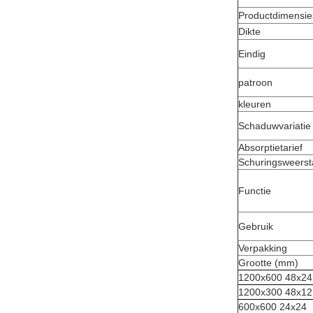
Productdimensie
Dikte
Eindig
patroon
kleuren
Schaduwvariatie
Absorptietarief
Schuringsweers
Functie
Gebruik
Verpakking
Grootte (mm)
1200x600 48x24
1200x300 48x12
600x600 24x24