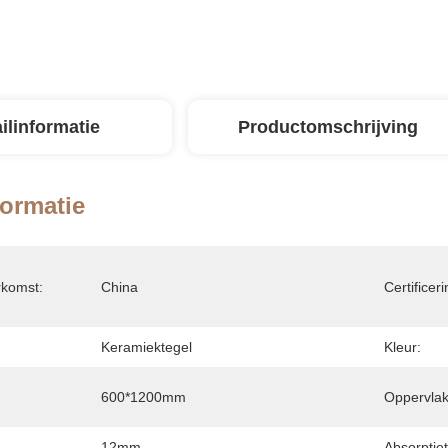
ilinformatie
Productomschrijving
formatie
rkomst:
China
Certificeri
Keramiektegel
Kleur:
600*1200mm
Oppervlak
12mm
Absorptiet