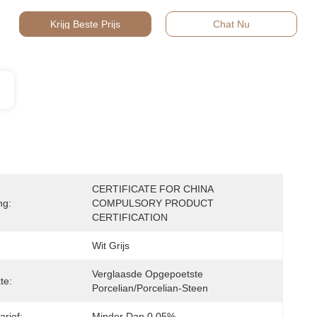
Krijg Beste Prijs
Chat Nu
CERTIFICATE FOR CHINA 
ng:
COMPULSORY PRODUCT 
CERTIFICATION
Wit Grijs
Verglaasde Opgepoetste 
te:
Porcelian/Porcelian-Steen
arief:
Minder Dan 0,05%