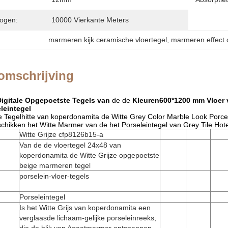
ogen:
10000 Vierkante Meters
marmeren kijk ceramische vloertegel
, 
marmeren effect 
omschrijving
igitale Opgepoetste Tegels van
de de
Kleuren600*1200 mm Vloer 
leintegel
de Tegelhitte van koperdonamita de Witte Grey Color Marble Look Porce
hikken het Witte Marmer van de het Porseleintegel van Grey Tile Hot
Witte Grijze cfp8126b15-a
Van de de vloertegel 24x48 van
koperdonamita de Witte Grijze opgepoetste
beige marmeren tegel
porselein-vloer-tegels
Porseleintegel
Is het Witte Grijs van koperdonamita een
verglaasde lichaam-gelijke porseleinreeks,