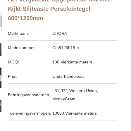
Kijkt Slijtvaste Porseleintegel
600*1200mm
Merknaam:
CHORA
Modelnummer:
Cfp8126b15-a
MOQ:
100 Vierkante meters
Prijs:
Onderhandelbaar
L/C, T/T, Western Union,
Betalingsvoorwaarden:
MoneyGram
Toeleveringsvermogen:
10000 Vierkante meters