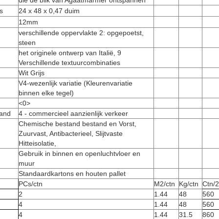
die de blik van Agaatmarmer ontspannen
s
24 x 48 x 0,47 duim
12mm
verschillende oppervlakte 2: opgepoetst,
steen
het originele ontwerp van Italië, 9
Verschillende textuurcombinaties
Wit Grijs
V4-wezenlijk variatie (Kleurenvariatie
binnen elke tegel)
<0>
tand
4 - commercieel aanzienlijk verkeer
Chemische bestand bestand en Vorst,
Zuurvast, Antibacterieel, Slijtvaste
Hitteisolatie,
Gebruik in binnen en openluchtvloer en
muur
Standaardkartons en houten pallet
PCs/ctn
M2/ctn
Kg/ctn
Ctn/
2
1.44
48
560
4
1.44
48
560
4
1.44
31.5
860