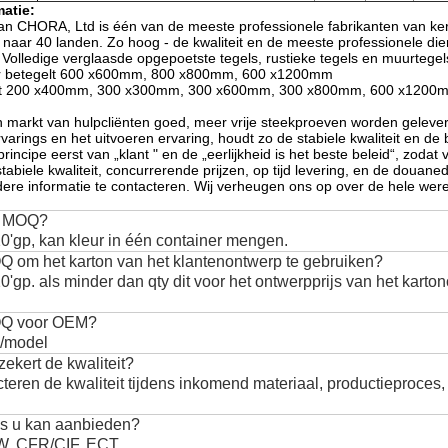
matie:
n CHORA, Ltd is één van de meeste professionele fabrikanten van kera
 naar 40 landen. Zo hoog - de kwaliteit en de meeste professionele di
Volledige verglaasde opgepoetste tegels, rustieke tegels en muurtegel
er betegelt 600 x600mm, 800 x800mm, 600 x1200mm
lt 200 x400mm, 300 x300mm, 300 x600mm, 300 x800mm, 600 x1200
 markt van hulpcliënten goed, meer vrije steekproeven worden geleve
arings en het uitvoeren ervaring, houdt zo de stabiele kwaliteit en de 
rincipe eerst van „klant " en de „eerlijkheid is het beste beleid“, zodat
abiele kwaliteit, concurrerende prijzen, op tijd levering, en de douaned
ere informatie te contacteren. Wij verheugen ons op over de hele were
w MOQ?
'gp, kan kleur in één container mengen.
Q om het karton van het klantenontwerp te gebruiken?
'gp. als minder dan qty dit voor het ontwerpprijs van het karto
OQ voor OEM?
/model
ekert de kwaliteit?
cteren de kwaliteit tijdens inkomend materiaal, productieproces
js u kan aanbieden?
W, CFR/CIF, ECT