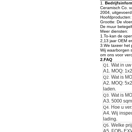
1.
Bedrijfsinfor
Ceramisch Co. va
2004, uitgevoerd
Hoofdproducten: 
Grootte: De vlo
De muur betege
Meer diensten:
1.To-kan de open
2,13 jaar OEM erv
3.We taxeer het p
Wij waarborgen st
om ons voor verd
2.FAQ
Wat in u
Q1.
A1. MOQ: 1x20
Wat is MO
Q2.
A2. MOQ: 5x20
laden.
Wat is M
Q3.
A3. 5000 sqm
Hoe u verz
Q4.
A4. Wij inspe
lading.
Welke pri
Q5.
A5. FOB- EX