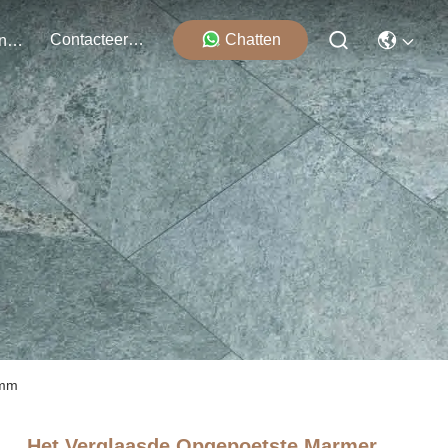
Contacteer Ons
Chatten
Evenementen
0mm
Het Verglaasde Opgepoetste Marmer