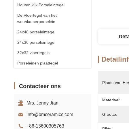
Houten kijk Porseleintegel
De Vloertegel van het
woonkamerporselein
24x48 porseleintegel
Deta
24x36 porseleintegel
32x32 vloertegels
Detailin
Porseleinen plaattegel
Plaats Van He
Contacteer ons
Materiaal:
Mrs. Jenny Jian
info@bmceramics.com
Grootte:
+86-13600305763
Dikte: