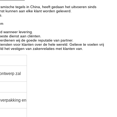
mische tegels in China, heeft gedaan het uitvoeren sinds
enst kunnen aan elke klant worden geleverd.
s.
mm
rd wanneer levering.
beste dienst aan cliënten.
 verdienen wij de goede reputatie van partner.
iensten voor klanten over de hele wereld. Gelieve te voelen vrij
ld het vestigen van zakenrelaties met klanten van.
nontwerp zal
, verpakking en