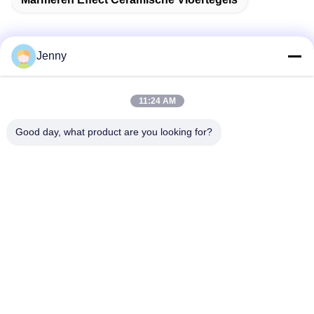
Jenny
Snel contact
11:24 AM
Adres
Good day, what product are you looking for?
2 verdieping 11, Noord-District 4 Block, Hua Yi International
Expo Mall, Wugang Road, Chancheng Area, Foshan City,
Guangdong, China.
Tel.
86--13600305763
E-mail
info@bmceramics.com