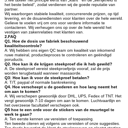
3.We taxeer het principe eerst van „klant " en de „eerlijkheid is
het beste beleid“, zodat verdienen wij de goede reputatie van
partner.
Wij waarborgen stabiele kwaliteit, concurrerende prijzen, op tijd
levering, en de douanediensten voor klanten over de hele wereld.
Gelieve te voelen vrij om ons voor verdere informatie te
contacteren. Wij verheugen ons op over de hele wereld het
vestigen van zakenrelaties met klanten van.
2.FAQ
Q1. Hoe de dosis uw fabriek beschouwend
kwaliteitscontrole?
A: Wij hebben ons eigen QC team om kwaliteit van inkomend
ruwe mateiral, productieproces te controleren en geëindigd
poruducts.
Q2. Hoe kan ik de krijgen steekproef die ik heb gewild?
A: De steekproef vereist steekproefprijs vooraf, zal de prijs
worden terugbetaald wanneer massaorde.
Q3: Hoe kan ik voor de steekproef betalen?
A: T/T, paypal of normale bankrekening
Q4. Hoe verscheept u de goederen en hoe lang neemt het
om aan te komen?
A: Wij verschepen gewoonlijk door DHL, UPS, Fedex of TNT. Het
vergt gewoonlijk 7-10 dagen om aan te komen. Luchtvaartlijn en
het overzeese facultatief verschepen ook.
Q5 hoe te een orde voor de stickers van de muurtegel te
werk te gaan?
A: Ten eerste kennen uw vereisten of toepassing.
Ten tweede citeren wij volgens uw vereisten of onze suggesties.