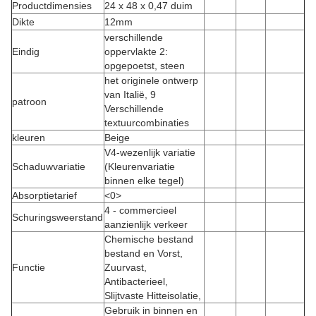
Productdimensies
24 x 48 x 0,47 duim
Dikte
12mm
verschillende
Eindig
oppervlakte 2:
opgepoetst, steen
het originele ontwerp
van Italië, 9
patroon
Verschillende
textuurcombinaties
kleuren
Beige
V4-wezenlijk variatie
Schaduwvariatie
(Kleurenvariatie
binnen elke tegel)
Absorptietarief
<0>
4 - commercieel
Schuringsweerstand
aanzienlijk verkeer
Chemische bestand
bestand en Vorst,
Functie
Zuurvast,
Antibacterieel,
Slijtvaste Hitteisolatie,
Gebruik in binnen en