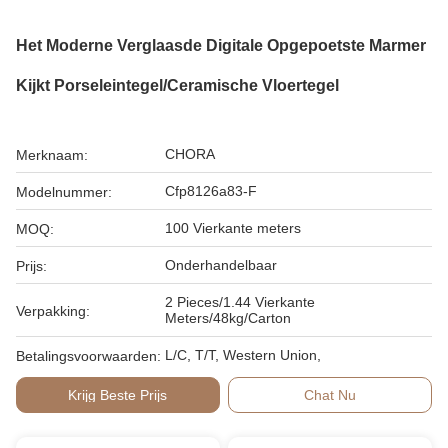
Het Moderne Verglaasde Digitale Opgepoetste Marmer
Kijkt Porseleintegel/Ceramische Vloertegel
CHORA
Merknaam:
Cfp8126a83-F
Modelnummer:
100 Vierkante meters
MOQ:
Onderhandelbaar
Prijs:
2 Pieces/1.44 Vierkante
Verpakking:
Meters/48kg/Carton
L/C, T/T, Western Union,
Betalingsvoorwaarden:
Krijg Beste Prijs
Chat Nu