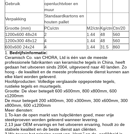
Gebruik
openluchtvloer en
muur
Standaardkartons en
Verpakking
houten pallet
Grootte (mm)
PCs/ctn
M2/ctn
Kg/ctn
Ctn/20
1200x600 48x24
2
1.44
48
560
1200x300 48x12
4
1.44
48
560
600x600 24x24
4
1.44
31.5
860
1.
Bedrijfsinformatie:
Ceramisch Co. van CHORA, Ltd is één van de meeste
professionele fabrikanten van keramische tegels in China, heeft
gedaan het uitvoeren sinds 2004, uitgevoerd naar 40 landen. Zo
hoog - de kwaliteit en de meeste professionele dienst kunnen aan
elke klant worden geleverd.
Hoofdproducten: Volledige verglaasde opgepoetste tegels,
rustieke tegels en muurtegels.
Grootte: De vloer betegelt 600 x600mm, 800 x800mm, 600
x1200mm
De muur betegelt 200 x400mm, 300 x300mm, 300 x600mm, 300
x800mm, 600 x1200mm
Meer diensten:
1.To-kan de open markt van hulpcliënten goed, meer vrije
steekproeven worden geleverd wanneer levering.
2,13 jaar OEM ervarings en het uitvoeren ervaring, houdt zo de
stabiele kwaliteit en de beste dienst aan cliënten.