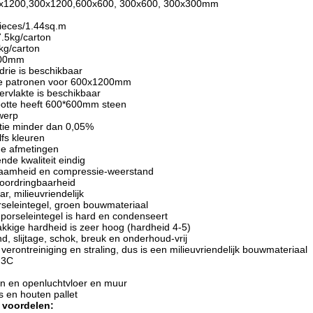
00x1200,300x1200,600x600, 300x600, 300x300mm
pieces/1.44sq.m
7.5kg/carton
kg/carton
200mm
drie is beschikbaar
ige patronen voor 600x1200mm
ervlakte is beschikbaar
rootte heeft 600*600mm steen
twerp
tie minder dan 0,05%
lfs kleuren
ge afmetingen
ende kwaliteit eindig
rzaamheid en compressie-weerstand
doordringbaarheid
r, milieuvriendelijk
seleintegel, groen bouwmateriaal
orseleintegel is hard en condenseert
akkige hardheid is zeer hoog (hardheid 4-5)
d, slijtage, schok, breuk en onderhoud-vrij
verontreiniging en straling, dus is een milieuvriendelijk bouwmateriaal
: 3C
en en openluchtvloer en muur
 en houten pallet
 voordelen: