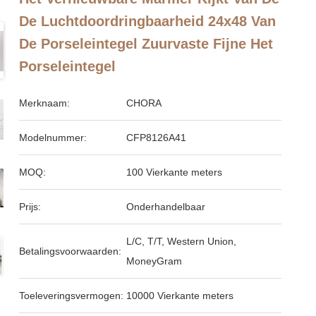
De Luchtdoordringbaarheid 24x48 Van
De Porseleintegel Zuurvaste Fijne Het
Porseleintegel
Merknaam:
CHORA
Modelnummer:
CFP8126A41
MOQ:
100 Vierkante meters
Prijs:
Onderhandelbaar
L/C, T/T, Western Union,
Betalingsvoorwaarden:
MoneyGram
Toeleveringsvermogen:
10000 Vierkante meters