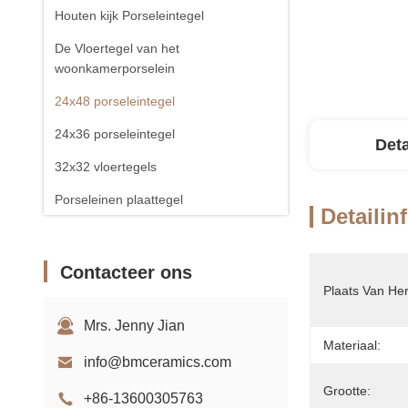
Houten kijk Porseleintegel
De Vloertegel van het
woonkamerporselein
24x48 porseleintegel
24x36 porseleintegel
Deta
32x32 vloertegels
Porseleinen plaattegel
Detailin
Contacteer ons
Plaats Van He
Mrs. Jenny Jian
Materiaal:
info@bmceramics.com
Grootte:
+86-13600305763