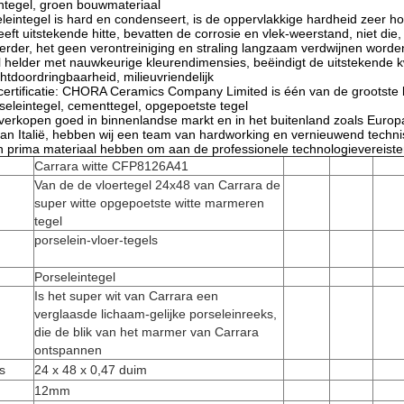
tegel, groen bouwmateriaal
integel is hard en condenseert, is de oppervlakkige hardheid zeer hoog
eft uitstekende hitte, bevatten de corrosie en vlek-weerstand, niet di
verder, het geen verontreiniging en straling langzaam verdwijnen worden
l helder met nauwkeurige kleurendimensies, beëindigt de uitstekende k
htdoordringbaarheid, milieuvriendelijk
 certificatie: CHORA Ceramics Company Limited is één van de grootst
rseleintegel, cementtegel, opgepoetste tegel
erkopen goed in binnenlandse markt en in het buitenland zoals Europ
 van Italië, hebben wij een team van hardworking en vernieuwend techn
en prima materiaal hebben om aan de professionele technologievereiste
Carrara witte CFP8126A41
Van de de vloertegel 24x48 van Carrara de
super witte opgepoetste witte marmeren
tegel
porselein-vloer-tegels
Porseleintegel
Is het super wit van Carrara een
verglaasde lichaam-gelijke porseleinreeks,
die de blik van het marmer van Carrara
ontspannen
s
24 x 48 x 0,47 duim
12mm