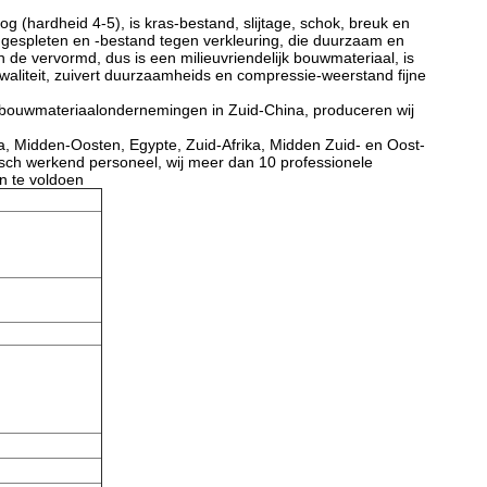
 (hardheid 4-5), is kras-bestand, slijtage, schok, breuk en
e, gespleten en -bestand tegen verkleuring, die duurzaam en
 de vervormd, dus is een milieuvriendelijk bouwmateriaal, is
waliteit, zuivert duurzaamheids en compressie-weerstand fijne
e bouwmateriaalondernemingen in Zuid-China, produceren wij
a, Midden-Oosten, Egypte, Zuid-Afrika, Midden Zuid- en Oost-
isch werkend personeel, wij meer dan 10 professionele
n te voldoen