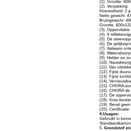
(1). Grootte: 6
(2). Verpakking:
Hoeveelheid: 2 
Netto gewicht: 4
Brutogewicht: 48
Grootte: 600x1
(3). Oppervlakte 
(4). 9 willekeur
(5). De steenopp
(6). De gelijkeg
(7). Italiaans on
(8). Waterabsorp
(9). Helder en ze
(10). Nauwkeuri
(11). Van uitstek
(12). Fijne duu
(13). Fijne lucht
(14). Vernieuwbaa
(15). CHORA-por
(16). CHORA-de p
(17). De oppervl
(18). Kras-bestan
(19). Bevat geen 
(20). Certificatie
4.Usages:
Gebruikt in binn
Standaardkartons
5.
Grondstof en