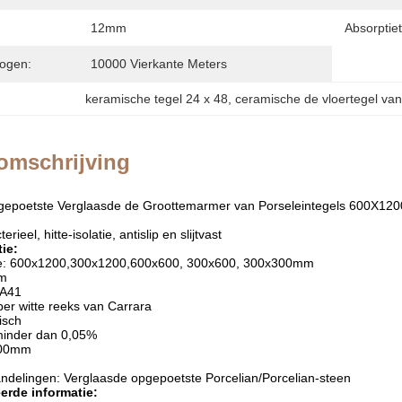
12mm
Absorptiet
ogen:
10000 Vierkante Meters
keramische tegel 24 x 48
, 
ceramische de vloertegel va
omschrijving
gepoetste Verglaasde de Groottemarmer van Porseleintegels 600X1200 
rieel, hitte-isolatie, antislip en slijtvast
ie:
te: 600x1200,300x1200,600x600, 300x600, 300x300mm
mm
6A41
per witte reeks van Carrara
isch
 minder dan 0,05%
200mm
delingen: Verglaasde opgepoetste Porcelian/Porcelian-steen
eerde informatie: