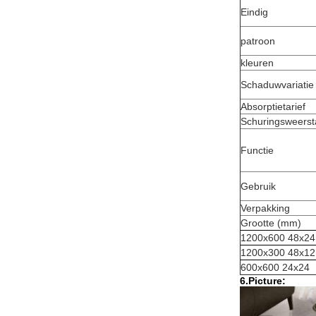
Eindig
patroon
kleuren
Schaduwvariatie
Absorptietarief
Schuringsweers
Functie
Gebruik
Verpakking
Grootte (mm)
1200x600 48x24
1200x300 48x12
600x600 24x24
6.Picture: