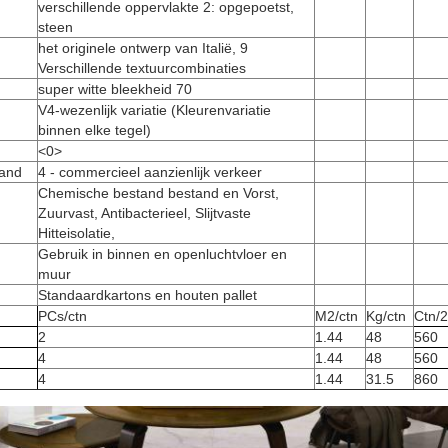
verschillende oppervlakte 2: opgepoetst,
steen
het originele ontwerp van Italië, 9
Verschillende textuurcombinaties
super witte bleekheid 70
V4-wezenlijk variatie (Kleurenvariatie
binnen elke tegel)
<0>
tand
4 - commercieel aanzienlijk verkeer
Chemische bestand bestand en Vorst,
Zuurvast, Antibacterieel, Slijtvaste
Hitteisolatie,
Gebruik in binnen en openluchtvloer en
muur
Standaardkartons en houten pallet
PCs/ctn
M2/ctn
Kg/ctn
Ctn/
2
1.44
48
560
4
1.44
48
560
4
1.44
31.5
860