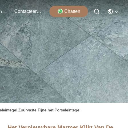
Contacteer Ons
Chatten
Evenementen
eintegel Zuurvaste Fijne het Porseleintegel
Het Vernieuwbare Marmer Kijkt Van De