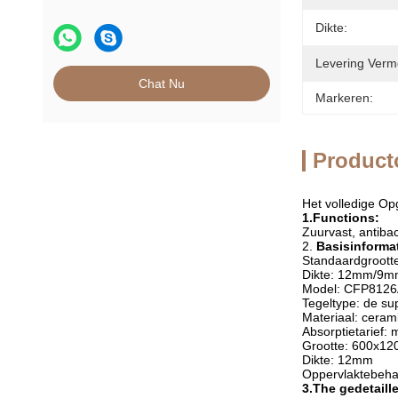
Dikte:
Levering Verm
Chat Nu
Markeren:
Product
Het volledige Op
1.Functions:
Zuurvast, antibacte
2.
Basisinformat
Standaardgroot
Dikte: 12mm/9
Model: CFP812
Tegeltype: de su
Materiaal: ceram
Absorptietarief:
Grootte: 600x1
Dikte: 12mm
Oppervlaktebehan
3.The gedetaill