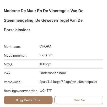
Moderne De Muur En De Vloertegels Van De
Steenmengeling, De Geweven Tegel Van De
Porseleinvloer
CHORA
Merknaam:
F76A305
Modelnummer:
100sqm
MOQ:
Onderhandelbaar
Prijs:
4pcs/1.44sqm/32kgs/ctn, 40ctns/pallet
Verpakking:
L/C, T/T
Betalingsvoorwaarden:
Krijg Beste Prijs
Chat Nu