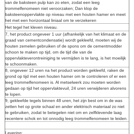
van de baksteen pulp kan zo eten, zodat een leeg
trommelfenomeen niet veroorzaken; Dan klop de
baksteenoppervlakte op niveau met een houten hamer en meet
het met een horizontaal liniaal om te verzekeren
Het tegel het kleven niveau.
7, het product ongeveer 1 uur (afhankelijk van het klimaat en de
graad van cementcondensatie) wordt gekleefd, moeten wij de
houten zemelen gebruiken of de spons om de cementmodder
schoon te maken op tijd, om de tijd die van de
oppervlakteverontreiniging te vermijden is te lang, is het moeilijk
te schoonmaken.
8, ongeveer 12 uren na het product worden gekleefd, raken de
grond op tijd met een houten hamer om te controleren of er een
leeg trommelfenomeen is. Al metselwerk zou moeten worden
gedaan op tijd het oppervlaktevuil, 24 uren verwijderen alvorens
te lopen.
9, gekleefde tegels binnen 48 uren, het zijn best om in de was
zetten het op grote schaal en ander elektrisch materiaal zo niet
te gebruiken, zodat te betegelen niet om en zelfklevende laag
recentere schok en tot onnodig leeg trommelfenomeen te leiden.
Levering: