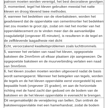
patroon moeten worden verenigd, het best decoratieve gevolgen.
3, momenteel, tegel het kleven gebruiken meestal het natte
kleven en droog klevend twee methodes.
4, wanneer het bedekken van de vloerbaksteen, worden het
geadviseerd dat de oppervlakte van cementmortier het bedekken
niet zou moeten te groot zijn, zodat om niet het mortier van het
oppervlaktecement zo te vinden meer dan de aanvankelijke
coagulatietijd (ongeveer 45 minuten), is resulteren in de tegel en
de zelfklevende laagadhesie niet dicht
Echt, veroorzakend kwaliteitsproblemen zoals luchttrommels.
5, wanneer het verlaten van naad het kleven, opgepoetste
baksteen die 2mm5mm uit elkaar plaatsen zijn aangewezen. De
opgepoetste baksteen en de muurverbinding verlaten een naad
van 3mm5mm.
6, het kleven zouden moeten worden uitgevoerd nadat de basis
wordt samengeperst. Wanneer het betegelen van tegels, worden
de tegels en de het kleven oppervlakte eerst voorgesteld bij een
bepaalde hoek (ongeveer 15 graden), en aan de horizontale
richting met de hand zacht dan geduwd om de bodem van de
baksteen en de het kleven oppervlakte in evenwicht te brengen.
Dit vergemakkelijkt de verwijdering van bellen; Dan onttrek de
baksteenoppervlakte met een hamerhandvat, zodat de bodem