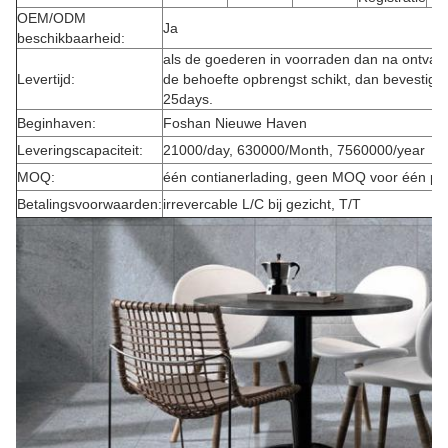
OEM/ODM
Ja
beschikbaarheid:
als de goederen in voorraden dan na ontvang
Levertijd:
de behoefte opbrengst schikt, dan bevestigt
25days.
Beginhaven:
Foshan Nieuwe Haven
Leveringscapaciteit:
21000/day, 630000/Month, 7560000/year
MOQ:
één contianerlading, geen MOQ voor één pu
Betalingsvoorwaarden:
irrevercable L/C bij gezicht, T/T