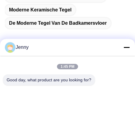
Moderne Keramische Tegel
De Moderne Tegel Van De Badkamersvloer
Jenny
Snel contact
1:45 PM
Adres
Good day, what product are you looking for?
2 verdieping 11, Noord-District 4 Block, Hua Yi International
Expo Mall, Wugang Road, Chancheng Area, Foshan City,
Guangdong, China.
Tel.
86--13600305763
E-mail