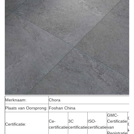
Merknaam:
Chora
Plaats van Oorsprong:
Foshan China
GMC-
GM
Ce-
3C
ISO-
Certificatie
Certificatie:
Cer
certificatie
certificatie
certificatie
van
kwa
Registratie