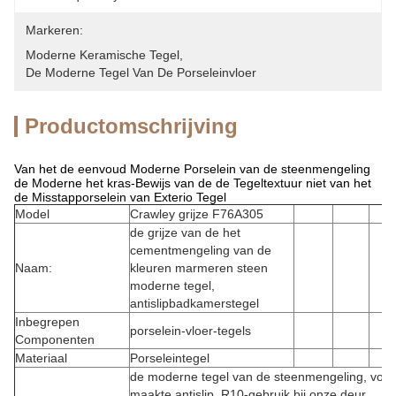
Markeren:
Moderne Keramische Tegel
, 
De Moderne Tegel Van De Porseleinvloer
Productomschrijving
Van het de eenvoud Moderne Porselein van de steenmengeling
de Moderne het kras-Bewijs van de de Tegeltextuur niet van het
de Misstapporselein van Exterio Tegel
Model
Crawley grijze F76A305
de grijze van de het
cementmengeling van de
Naam:
kleuren marmeren steen
moderne tegel,
antislipbadkamerstegel
Inbegrepen
porselein-vloer-tegels
Componenten
Materiaal
Porseleintegel
de moderne tegel van de steenmengeling, vor
maakte antislip, R10-gebruik bij onze deur