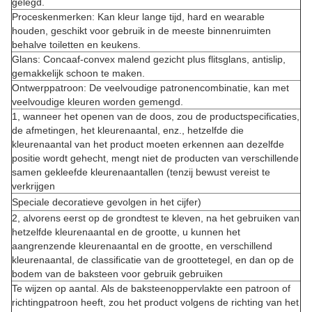
gelegd.
Proceskenmerken: Kan kleur lange tijd, hard en wearable
houden, geschikt voor gebruik in de meeste binnenruimten
behalve toiletten en keukens.
Glans: Concaaf-convex malend gezicht plus flitsglans, antislip,
gemakkelijk schoon te maken.
Ontwerppatroon: De veelvoudige patronencombinatie, kan met
veelvoudige kleuren worden gemengd.
1, wanneer het openen van de doos, zou de productspecificaties,
de afmetingen, het kleurenaantal, enz., hetzelfde die
kleurenaantal van het product moeten erkennen aan dezelfde
positie wordt gehecht, mengt niet de producten van verschillende
samen gekleefde kleurenaantallen (tenzij bewust vereist te
verkrijgen
Speciale decoratieve gevolgen in het cijfer)
2, alvorens eerst op de grondtest te kleven, na het gebruiken van
hetzelfde kleurenaantal en de grootte, u kunnen het
aangrenzende kleurenaantal en de grootte, en verschillend
kleurenaantal, de classificatie van de groottetegel, en dan op de
bodem van de baksteen voor gebruik gebruiken
Te wijzen op aantal. Als de baksteenoppervlakte een patroon of
richtingpatroon heeft, zou het product volgens de richting van het