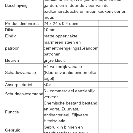
Beschrijving
gardon, en in deur de vloer van de
badkamersdouche en muur, keukenvloer en
muur.
Productdimensies
24 x 24 x 0,4 duim
Dikte
10mm
Eindig
matte oppervlakte
marmeren steen en
patroon
cementmengelings15random
patronen
kleuren
grijze kleur,
V4-wezenlijk variatie
Schaduwvariatie
(Kleurenvariatie binnen elke
tegel)
Absorptietarief
<0>
6 - commercieel aanzienlijk
Schuringsweerstand
verkeer
Chemische bestand bestand
en Vorst, Zuurvast,
Functie
Antibacterieel, Slijtvaste
Hitteisolatie,
Gebruik in binnen en
Gebruik