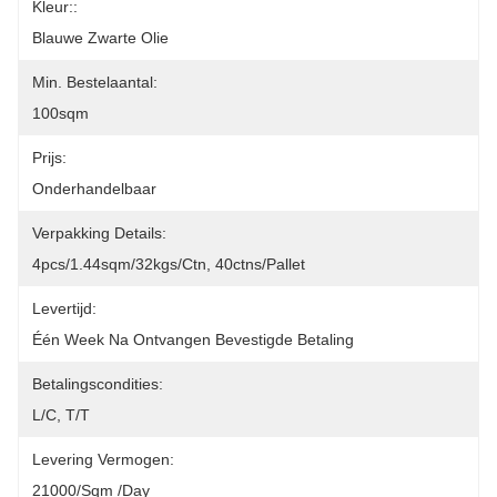
Kleur::
Blauwe Zwarte Olie
Min. Bestelaantal:
100sqm
Prijs:
Onderhandelbaar
Verpakking Details:
4pcs/1.44sqm/32kgs/ctn, 40ctns/pallet
Levertijd:
Één Week Na Ontvangen Bevestigde Betaling
Betalingscondities:
L/C, T/T
Levering Vermogen:
21000/sqm /day