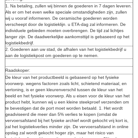
1. Na betaling, zullen wij binnen de goederen in 7 dagen leveren.
Als er om het even welke speciale omstandigheden zijn, zullen
wij u vooraf informeren. De ceramische goederen worden
verscheept door de logistieklijn. u ETA-dag zal informeren. De
individuele gebieden moeten overbrengen. De tijd zal lichtjes
langer zijn. De daadwerkelijke aankomsttijd is gebaseerd op het
logistiekbedrijf.
2. Goederen aan uw stad, de afhalen van het logistiekbedrijf u
aan de logistiekpost om goederen op te nemen.
Raadskoper:
De kleur van het productbeeld is gebaseerd op het fysieke
voorwerp. wegens factoren zoals licht, schietend materiaal, en
vertoning, is er geen kleurenverschil tussen de kleur van het
beeld en het fysieke voorwerp. Als u eisen voor de kleur van het
product hebt, kunnen wij u een kleine steekproef verzenden om
te bevestigen dat de port moet worden betaald. 1. Het wordt
geadviseerd die meer dan 5% verlies te kopen (omdat de
vervoersafstand bij het fysieke archief wordt gekocht vrij kort is,
zal het logistiekverlies minder zijn. De vervoersafstand in online
opslag zal wordt gekocht hoger zijn, maar het risico van