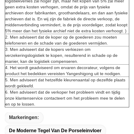
logistiekverlies zal hoger zijn, maar het kopen van 5% zal meer
geen extra kosten verhogen, omdat de prijs van fysieke
archieven door fabrikanten, groothandelaars, en dan aan fysieke
archieven dat is. En wij zijn de fabriek de directe verkoop, de
middenverbinding vermindert, is de prijs voordeliger, zodat koopt
5% meer dan het fysieke archief niet de extra kosten verhoogt. )
2. Men adviseert dat de koper op de goederen zou moeten
telefoneren en de schade van de goederen vermijden.
3. Men adviseert dat de kopers verkiezen om
verzekeringslogistiek te kopen, resulterend in schade op de
manier, kan de logistiek compenseren.
4. Het wordt geadviseerd om ervaren decorateur, volgens de
product het bedekken vereisten Yangeshigong uit te nodigen.
5. Men adviseert dat hetzelfde kleurenaantal op dezelfde plaats
wordt gekleefd.
6. Men adviseert dat de verkoper het probleem vindt en tijdig
onze klantenservice contacteert om het probleem mee te delen
en op te lossen.
Markeringen:
De Moderne Tegel Van De Porseleinvloer