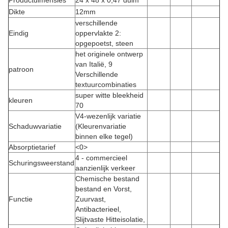
Productdimensies
24 x 48 x 0,47 duim
Dikte
12mm
verschillende
Eindig
oppervlakte 2:
opgepoetst, steen
het originele ontwerp
van Italië, 9
patroon
Verschillende
textuurcombinaties
super witte bleekheid
kleuren
70
V4-wezenlijk variatie
Schaduwvariatie
(Kleurenvariatie
binnen elke tegel)
Absorptietarief
<0>
4 - commercieel
Schuringsweerstand
aanzienlijk verkeer
Chemische bestand
bestand en Vorst,
Functie
Zuurvast,
Antibacterieel,
Slijtvaste Hitteisolatie,