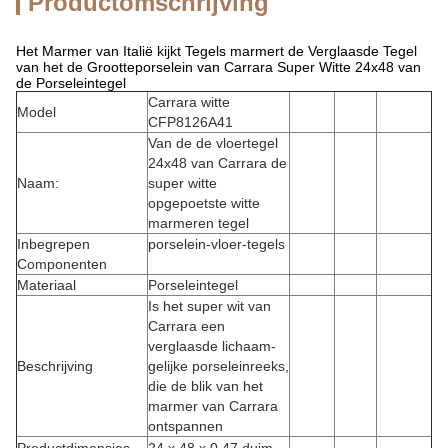
Productomschrijving
Het Marmer van Italië kijkt Tegels marmert de Verglaasde Tegel
van het de Grootteporselein van Carrara Super Witte 24x48 van
de Porseleintegel
Carrara witte
Model
CFP8126A41
Van de de vloertegel
24x48 van Carrara de
Naam:
super witte
opgepoetste witte
marmeren tegel
Inbegrepen
porselein-vloer-tegels
Componenten
Materiaal
Porseleintegel
Is het super wit van
Carrara een
verglaasde lichaam-
Beschrijving
gelijke porseleinreeks,
die de blik van het
marmer van Carrara
ontspannen