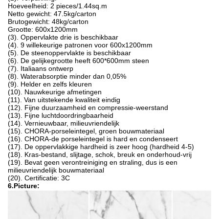
Hoeveelheid: 2 pieces/1.44sq.m
Netto gewicht: 47.5kg/carton
Brutogewicht: 48kg/carton
Grootte: 600x1200mm
(3). Oppervlakte drie is beschikbaar
(4). 9 willekeurige patronen voor 600x1200mm
(5). De steenoppervlakte is beschikbaar
(6). De gelijkegrootte heeft 600*600mm steen
(7). Italiaans ontwerp
(8). Waterabsorptie minder dan 0,05%
(9). Helder en zelfs kleuren
(10). Nauwkeurige afmetingen
(11). Van uitstekende kwaliteit eindig
(12). Fijne duurzaamheid en compressie-weerstand
(13). Fijne luchtdoordringbaarheid
(14). Vernieuwbaar, milieuvriendelijk
(15). CHORA-porseleintegel, groen bouwmateriaal
(16). CHORA-de porseleintegel is hard en condenseert
(17). De oppervlakkige hardheid is zeer hoog (hardheid 4-5)
(18). Kras-bestand, slijtage, schok, breuk en onderhoud-vrij
(19). Bevat geen verontreiniging en straling, dus is een
milieuvriendelijk bouwmateriaal
(20). Certificatie: 3C
6.Picture: