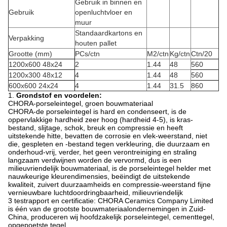
Gebruik in binnen en
Gebruik
openluchtvloer en
muur
Standaardkartons en
Verpakking
houten pallet
Grootte (mm)
PCs/ctn
M2/ctn
Kg/ctn
Ctn/20
1200x600 48x24
2
1.44
48
560
1200x300 48x12
4
1.44
48
560
600x600 24x24
4
1.44
31.5
860
1.
Grondstof en voordelen:
CHORA-porseleintegel, groen bouwmateriaal
CHORA-de porseleintegel is hard en condenseert, is de
oppervlakkige hardheid zeer hoog (hardheid 4-5), is kras-
bestand, slijtage, schok, breuk en compressie en heeft
uitstekende hitte, bevatten de corrosie en vlek-weerstand, niet
die, gespleten en -bestand tegen verkleuring, die duurzaam en
onderhoud-vrij, verder, het geen verontreiniging en straling
langzaam verdwijnen worden de vervormd, dus is een
milieuvriendelijk bouwmateriaal, is de porseleintegel helder met
nauwkeurige kleurendimensies, beëindigt de uitstekende
kwaliteit, zuivert duurzaamheids en compressie-weerstand fijne
vernieuwbare luchtdoordringbaarheid, milieuvriendelijk
3 testrapport en certificatie: CHORA Ceramics Company Limited
is één van de grootste bouwmateriaalondernemingen in Zuid-
China, produceren wij hoofdzakelijk porseleintegel, cementtegel,
opgepoetste tegel