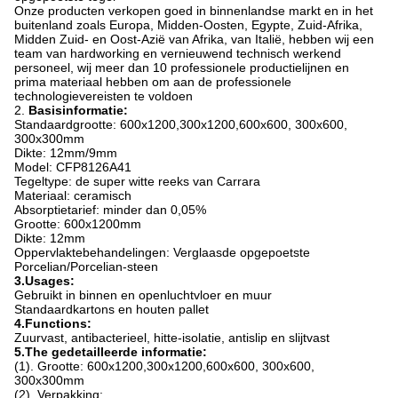
Onze producten verkopen goed in binnenlandse markt en in het
buitenland zoals Europa, Midden-Oosten, Egypte, Zuid-Afrika,
Midden Zuid- en Oost-Azië van Afrika, van Italië, hebben wij een
team van hardworking en vernieuwend technisch werkend
personeel, wij meer dan 10 professionele productielijnen en
prima materiaal hebben om aan de professionele
technologievereisten te voldoen
2.
Basisinformatie:
Standaardgrootte: 600x1200,300x1200,600x600, 300x600,
300x300mm
Dikte: 12mm/9mm
Model: CFP8126A41
Tegeltype: de super witte reeks van Carrara
Materiaal: ceramisch
Absorptietarief: minder dan 0,05%
Grootte: 600x1200mm
Dikte: 12mm
Oppervlaktebehandelingen: Verglaasde opgepoetste
Porcelian/Porcelian-steen
3.Usages:
Gebruikt in binnen en openluchtvloer en muur
Standaardkartons en houten pallet
4.Functions:
Zuurvast, antibacterieel, hitte-isolatie, antislip en slijtvast
5.The gedetailleerde informatie:
(1). Grootte: 600x1200,300x1200,600x600, 300x600,
300x300mm
(2). Verpakking: