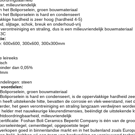
doordringbaarheid
r, milieuvriendelijk
an het Boliporselein, groen bouwmateriaal
n het Boliporselein is hard en condenseert
akkige hardheid is zeer hoog (hardheid 4-5)
d, slijtage, schok, breuk en onderhoud-vrij
verontreiniging en straling, dus is een milieuvriendelijk bouwmateriaal
: 3C
ie:
e: 600x600, 300x600, 300x300mm
e leireeks
isch
 minder dan 0,05%
00mm
ndelingen: steen
 voordelen:
 Boliporselein, groen bouwmateriaal
Boliporselein is hard en condenseert, is de oppervlakkige hardheid zeer
 heeft uitstekende hitte, bevatten de corrosie en vlek-weerstand, niet
verder, het geen verontreiniging en straling langzaam verdwijnen worden
l helder met nauwkeurige kleurendimensies, beëindigt de uitstekende k
htdoordringbaarheid, milieuvriendelijk
 certificatie: Foshan Boli Ceramics Beperkt Company is één van de gr
 porseleintegel, cementtegel, opgepoetste tegel
erkopen goed in binnenlandse markt en in het buitenland zoals Europ