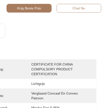
Krijg Beste Prijs
Chat Nu
CERTIFICATE FOR CHINA 
ng:
COMPULSORY PRODUCT 
CERTIFICATION
Lichtgrijs
Verglaasd Concaaf En Convex 
te:
Patroon
arief:
Minder Dan 0,05%