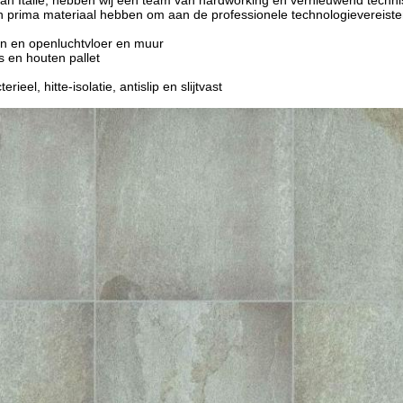
 van Italië, hebben wij een team van hardworking en vernieuwend techn
en prima materiaal hebben om aan de professionele technologievereiste
en en openluchtvloer en muur
 en houten pallet
rieel, hitte-isolatie, antislip en slijtvast