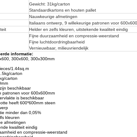
Gewicht: 31kg/carton
Standaardkartons en houten pallet
Nauwkeurige afmetingen
Italiaans ontwerp, 9 willekeurige patronen voor 600x6
teit
Helder en zelfs kleuren, uitstekende kwaliteit eindig
Fijne duurzaamheid en compressie-weerstand
Fijne luchtdoordringbaarheid
Vernieuwbaar, milieuvriendelijk
eerde informatie:
00x600, 300x600, 300x300mm
pieces/1.44sq.m
1.5kg/carton
kg/carton
00mm
 zijn beschikbaar
ige patronen voor 600x600mm
ervlakte is beschikbaar
rootte heeft 600*600mm steen
twerp
tie minder dan 0,05%
lfs kleuren
ge afmetingen
ende kwaliteit eindig
rzaamheid en compressie-weerstand