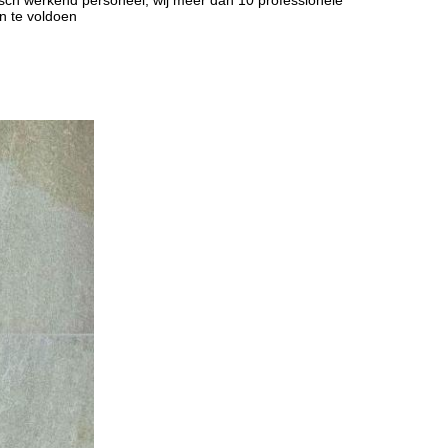
isch werkend personeel, wij meer dan 10 professionele
n te voldoen