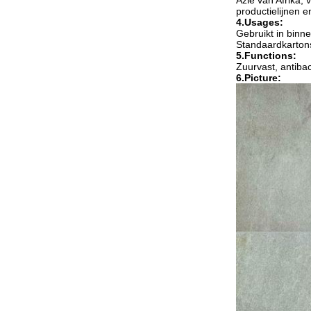
Azië van Afrika,
productielijnen 
4.Usages:
Gebruikt in binn
Standaardkartons
5.Functions:
Zuurvast, antibacte
6.Picture: