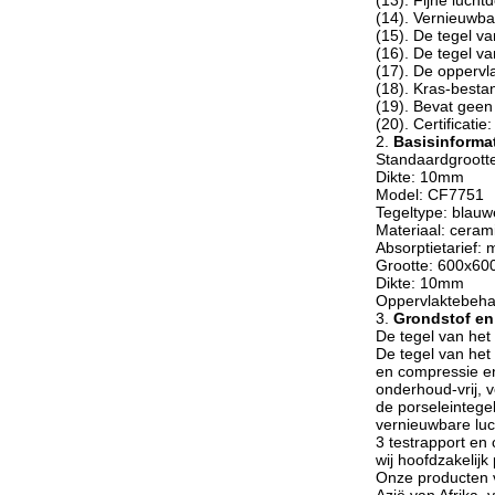
(13). Fijne lucht
(14). Vernieuwbaa
(15). De tegel v
(16). De tegel va
(17). De oppervl
(18). Kras-bestan
(19). Bevat geen 
(20). Certificatie
2.
Basisinformat
Standaardgroott
Dikte: 10mm
Model: CF7751
Tegeltype: blauw
Materiaal: ceram
Absorptietarief:
Grootte: 600x6
Dikte: 10mm
Oppervlaktebeha
3.
Grondstof en
De tegel van het
De tegel van het 
en compressie en
onderhoud-vrij, 
de porseleintege
vernieuwbare luc
3 testrapport en
wij hoofdzakelijk
Onze producten v