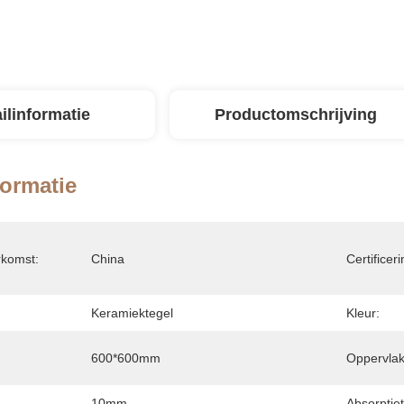
ilinformatie
Productomschrijving
formatie
rkomst:
China
Certificeri
Keramiektegel
Kleur:
600*600mm
Oppervlak
10mm
Absorptiet