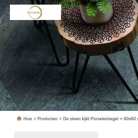
Huis
>
Producten
>
De steen kijkt Porseleintegel
>
60x60 