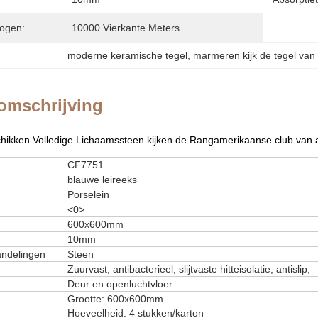
ogen:
10000 Vierkante Meters
moderne keramische tegel
, 
marmeren kijk de tegel van 
omschrijving
hikken Volledige Lichaamssteen kijken de Rangamerikaanse club van a
CF7751
blauwe leireeks
Porselein
<0>
600x600mm
10mm
ndelingen
Steen
Zuurvast, antibacterieel, slijtvaste hitteisolatie, antislip,
Deur en openluchtvloer
Grootte: 600x600mm
Hoeveelheid: 4 stukken/karton