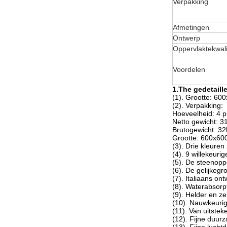
Verpakking
Afmetingen
Ontwerp
Oppervlaktekwali
Voordelen
1.The gedetaill
(1). Grootte: 6
(2). Verpakking:
Hoeveelheid: 4 
Netto gewicht: 3
Brutogewicht: 32
Grootte: 600x6
(3). Drie kleuren
(4). 9 willekeur
(5). De steenopp
(6). De gelijkeg
(7). Italiaans on
(8). Waterabsorp
(9). Helder en ze
(10). Nauwkeuri
(11). Van uitstek
(12). Fijne duu