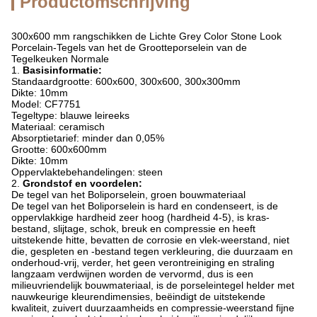
Productomschrijving
300x600 mm rangschikken de Lichte Grey Color Stone Look
Porcelain-Tegels van het de Grootteporselein van de
Tegelkeuken Normale
1.
Basisinformatie:
Standaardgrootte: 600x600, 300x600, 300x300mm
Dikte: 10mm
Model: CF7751
Tegeltype: blauwe leireeks
Materiaal: ceramisch
Absorptietarief: minder dan 0,05%
Grootte: 600x600mm
Dikte: 10mm
Oppervlaktebehandelingen: steen
2.
Grondstof en voordelen:
De tegel van het Boliporselein, groen bouwmateriaal
De tegel van het Boliporselein is hard en condenseert, is de
oppervlakkige hardheid zeer hoog (hardheid 4-5), is kras-
bestand, slijtage, schok, breuk en compressie en heeft
uitstekende hitte, bevatten de corrosie en vlek-weerstand, niet
die, gespleten en -bestand tegen verkleuring, die duurzaam en
onderhoud-vrij, verder, het geen verontreiniging en straling
langzaam verdwijnen worden de vervormd, dus is een
milieuvriendelijk bouwmateriaal, is de porseleintegel helder met
nauwkeurige kleurendimensies, beëindigt de uitstekende
kwaliteit, zuivert duurzaamheids en compressie-weerstand fijne