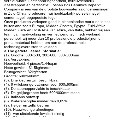
vernieuwbare luchtdoordringbaarheid, milieuvriendelijk
3 testrapport en certificatie: Foshan Boli Ceramics Beperkt
Company is één van de grootste bouwmateriaalondernemingen
in Zuid-China, produceren wij hoofdzakelijk porseleintegel,
cementtegel, opgepoetste tegel
Onze producten verkopen goed in binnenlandse markt en in het
buitenland zoals Europa, Midden-Oosten, Egypte, Zuid-Afrika,
Midden Zuid- en Oost-Azië van Afrika, van Italië, hebben wij een
team van hardworking en vernieuwend technisch werkend
personeel, wij meer dan 10 professionele productielijnen en
prima materiaal hebben om aan de professionele
technologievereisten te voldoen
3.The gedetailleerde informatie:
(1). Grootte: 600x600, 300x600, 300x300mm
(2). Verpakking:
Hoeveelheid: 4 pieces/1.44sq.m
Netto gewicht: 31.5kg/carton
Brutogewicht: 32kg/carton
Grootte: 600x600mm
(3). Drie kleuren zijn beschikbaar
(4). 9 willekeurige patronen voor 600x600mm
(5). De steenoppervlakte is beschikbaar
(6). De gelijkegrootte heeft 600*600mm steen
(7). Italiaans ontwerp
(8). Waterabsorptie minder dan 0,05%
(9). Helder en zelfs kleuren
(10). Nauwkeurige afmetingen
(11). Van uitstekende kwaliteit eindig