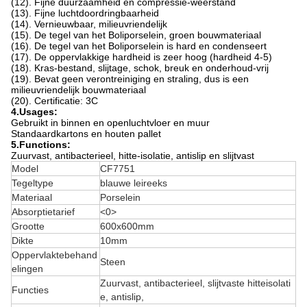
(12). Fijne duurzaamheid en compressie-weerstand
(13). Fijne luchtdoordringbaarheid
(14). Vernieuwbaar, milieuvriendelijk
(15). De tegel van het Boliporselein, groen bouwmateriaal
(16). De tegel van het Boliporselein is hard en condenseert
(17). De oppervlakkige hardheid is zeer hoog (hardheid 4-5)
(18). Kras-bestand, slijtage, schok, breuk en onderhoud-vrij
(19). Bevat geen verontreiniging en straling, dus is een
milieuvriendelijk bouwmateriaal
(20). Certificatie: 3C
4.Usages:
Gebruikt in binnen en openluchtvloer en muur
Standaardkartons en houten pallet
5.Functions:
Zuurvast, antibacterieel, hitte-isolatie, antislip en slijtvast
Model
CF7751
Tegeltype
blauwe leireeks
Materiaal
Porselein
Absorptietarief
<0>
Grootte
600x600mm
Dikte
10mm
Oppervlaktebehand
Steen
elingen
Zuurvast, antibacterieel, slijtvaste hitteisolati
Functies
e, antislip,