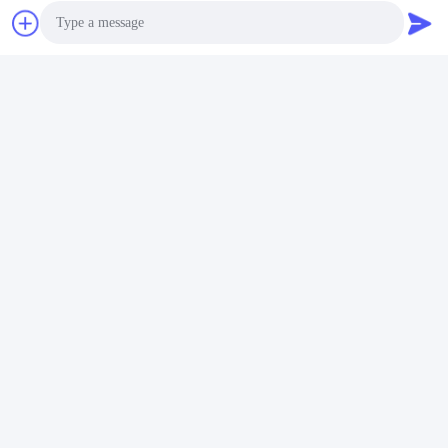
Photo
Video Call
Audio Call
Markeringen:
De Moderne Tegels Van De Keukenvloer
De Vloertegels Van De Porseleinkeuken
De Rustieke Tegels Van De Keukenvloer