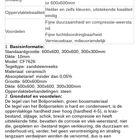
or 600x600mm
Helder en zelfs kleuren, uitstekende kwaliteit
Oppervlaktekwaliteit
eindig
Fijne duurzaamheid en compressie-weersta
nd
Voordelen
Fijne luchtdoordringbaarheid
Vernieuwbaar, milieuvriendelijk
1.
Basisinformatie:
Standaardgrootte: 600x600, 300x600, 300x300mm
Dikte: 10mm
Model: CF7626
Tegeltype: zandsteenreeks
Materiaal: ceramisch
Absorptietarief: minder dan 0,05%
Grootte: 600x600mm
Dikte: 600x600, 300x600, 300x300mm
Oppervlaktebehandelingen: steen
2.
Grondstof en voordelen:
De tegel van het Boliporselein, groen bouwmateriaal
De tegel van het Boliporselein is hard en condenseert, is de
oppervlakkige hardheid zeer hoog (hardheid 4-5), is kras-
bestand, slijtage, schok, breuk en compressie en heeft
uitstekende hitte, bevatten de corrosie en vlek-weerstand, niet
die, gespleten en -bestand tegen verkleuring, die duurzaam en
onderhoud-vrij, verder, het geen verontreiniging en straling
langzaam verdwijnen worden de vervormd, dus is een