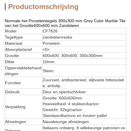
Productomschrijving
Normale het Porseleintegels 300x300 mm Grey Color Marble Tile
van het Grootte600x600 mm Zandsteen
Model
CF7626
Tegeltype
zandsteenreeks
Materiaal
Porselein
Absorptietarief
<0>
Grootte
600x600, 300x600, 300x300mm
Dikte
10mm
Oppervlaktebehand
Steen
elingen
Zuurvast, antibacterieel, slijtvaste hitteisolati
Functies
e, antislip,
Gebruik
Deur en openluchtvloer
Grootte: 600x600mm
Hoeveelheid: 4 stukken/karton
Verpakking
Gewicht: 32kg/carton
Standaardkartons en houten pallet
Afmetingen
Nauwkeurige afmetingen
Italiaans ontwerp, 8 willekeurige patronen vo
Ontwerp