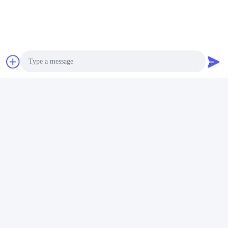
Photo
Video Call
Audio Call
Markeringen:
600x600 Ceramische Vloertegels
24x24 Porseleintegel