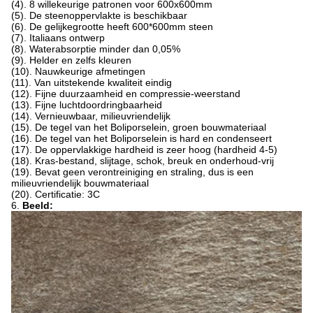
(4). 8 willekeurige patronen voor 600x600mm
(5). De steenoppervlakte is beschikbaar
(6). De gelijkegrootte heeft 600*600mm steen
(7). Italiaans ontwerp
(8). Waterabsorptie minder dan 0,05%
(9). Helder en zelfs kleuren
(10). Nauwkeurige afmetingen
(11). Van uitstekende kwaliteit eindig
(12). Fijne duurzaamheid en compressie-weerstand
(13). Fijne luchtdoordringbaarheid
(14). Vernieuwbaar, milieuvriendelijk
(15). De tegel van het Boliporselein, groen bouwmateriaal
(16). De tegel van het Boliporselein is hard en condenseert
(17). De oppervlakkige hardheid is zeer hoog (hardheid 4-5)
(18). Kras-bestand, slijtage, schok, breuk en onderhoud-vrij
(19). Bevat geen verontreiniging en straling, dus is een
milieuvriendelijk bouwmateriaal
(20). Certificatie: 3C
6.
Beeld: