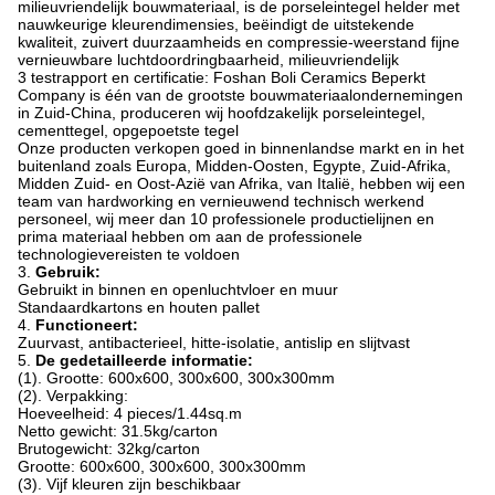
milieuvriendelijk bouwmateriaal, is de porseleintegel helder met
nauwkeurige kleurendimensies, beëindigt de uitstekende
kwaliteit, zuivert duurzaamheids en compressie-weerstand fijne
vernieuwbare luchtdoordringbaarheid, milieuvriendelijk
3 testrapport en certificatie: Foshan Boli Ceramics Beperkt
Company is één van de grootste bouwmateriaalondernemingen
in Zuid-China, produceren wij hoofdzakelijk porseleintegel,
cementtegel, opgepoetste tegel
Onze producten verkopen goed in binnenlandse markt en in het
buitenland zoals Europa, Midden-Oosten, Egypte, Zuid-Afrika,
Midden Zuid- en Oost-Azië van Afrika, van Italië, hebben wij een
team van hardworking en vernieuwend technisch werkend
personeel, wij meer dan 10 professionele productielijnen en
prima materiaal hebben om aan de professionele
technologievereisten te voldoen
3.
Gebruik:
Gebruikt in binnen en openluchtvloer en muur
Standaardkartons en houten pallet
4.
Functioneert:
Zuurvast, antibacterieel, hitte-isolatie, antislip en slijtvast
5.
De gedetailleerde informatie:
(1). Grootte: 600x600, 300x600, 300x300mm
(2). Verpakking:
Hoeveelheid: 4 pieces/1.44sq.m
Netto gewicht: 31.5kg/carton
Brutogewicht: 32kg/carton
Grootte: 600x600, 300x600, 300x300mm
(3). Vijf kleuren zijn beschikbaar