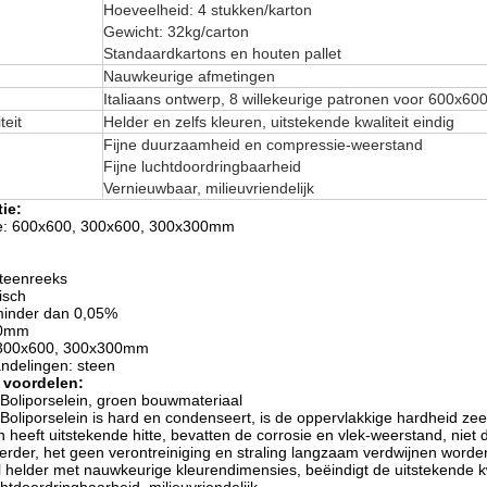
Hoeveelheid: 4 stukken/karton
Gewicht: 32kg/carton
Standaardkartons en houten pallet
Nauwkeurige afmetingen
Italiaans ontwerp, 8 willekeurige patronen voor 600x6
teit
Helder en zelfs kleuren, uitstekende kwaliteit eindig
Fijne duurzaamheid en compressie-weerstand
Fijne luchtdoordringbaarheid
Vernieuwbaar, milieuvriendelijk
ie:
e: 600x600, 300x600, 300x300mm
steenreeks
isch
 minder dan 0,05%
00mm
, 300x600, 300x300mm
ndelingen: steen
 voordelen:
 Boliporselein, groen bouwmateriaal
Boliporselein is hard en condenseert, is de oppervlakkige hardheid zeer
 heeft uitstekende hitte, bevatten de corrosie en vlek-weerstand, niet
verder, het geen verontreiniging en straling langzaam verdwijnen worden
l helder met nauwkeurige kleurendimensies, beëindigt de uitstekende k