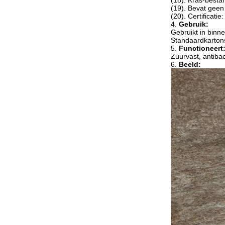
(18). Kras-bestan
(19). Bevat geen 
(20). Certificatie
4.
Gebruik:
Gebruikt in binn
Standaardkartons
5.
Functioneert
Zuurvast, antibacte
6.
Beeld: