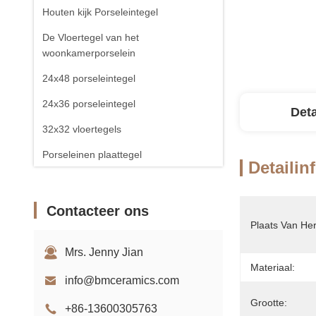
Houten kijk Porseleintegel
De Vloertegel van het
woonkamerporselein
24x48 porseleintegel
24x36 porseleintegel
Deta
32x32 vloertegels
Porseleinen plaattegel
Detailin
Contacteer ons
Plaats Van He
Mrs. Jenny Jian
Materiaal:
info@bmceramics.com
Grootte:
+86-13600305763