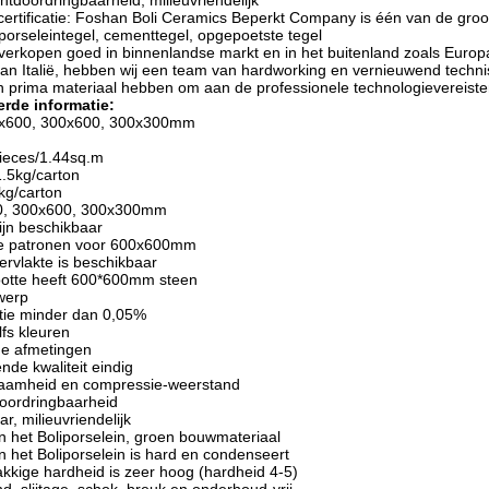
htdoordringbaarheid, milieuvriendelijk
 certificatie: Foshan Boli Ceramics Beperkt Company is één van de gr
 porseleintegel, cementtegel, opgepoetste tegel
erkopen goed in binnenlandse markt en in het buitenland zoals Europ
 van Italië, hebben wij een team van hardworking en vernieuwend techn
en prima materiaal hebben om aan de professionele technologievereiste
erde informatie:
00x600, 300x600, 300x300mm
pieces/1.44sq.m
1.5kg/carton
kg/carton
00, 300x600, 300x300mm
zijn beschikbaar
ige patronen voor 600x600mm
ervlakte is beschikbaar
rootte heeft 600*600mm steen
twerp
tie minder dan 0,05%
lfs kleuren
ge afmetingen
ende kwaliteit eindig
rzaamheid en compressie-weerstand
doordringbaarheid
r, milieuvriendelijk
an het Boliporselein, groen bouwmateriaal
n het Boliporselein is hard en condenseert
akkige hardheid is zeer hoog (hardheid 4-5)