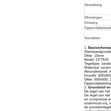
Verpakking
Afmetingen
Ontwerp
Oppervlaktekwali
Voordelen
1.
Basisinformat
Standaardgroott
Dikte: 10mm
Model: CF7626
Tegeltype: zand
Materiaal: ceram
Absorptietarief:
Grootte: 600x6
Dikte: 600x600
Oppervlaktebeha
2.
Grondstof en
De tegel van het
De tegel van het 
en compressie en
onderhoud-vrij, 
de porseleintege