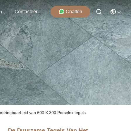
Contacteer Ons
Chatten
Evenementen
rdringbaarheid van 600 X 300 Porseleintegels
De Duurzame Tegels Van Het