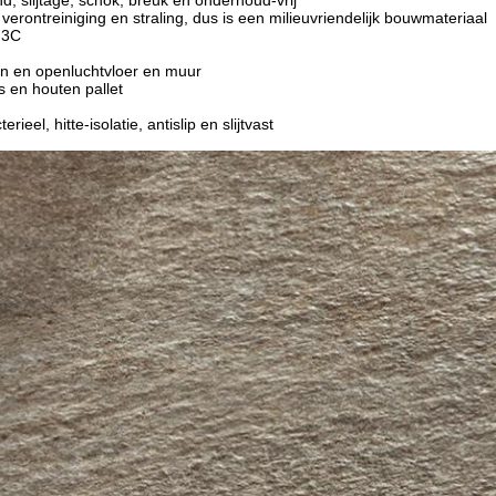
d, slijtage, schok, breuk en onderhoud-vrij
verontreiniging en straling, dus is een milieuvriendelijk bouwmateriaal
: 3C
en en openluchtvloer en muur
 en houten pallet
:
rieel, hitte-isolatie, antislip en slijtvast