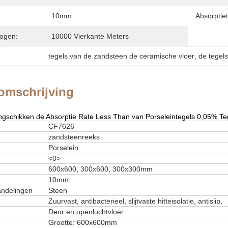
10mm
Absorptiet
ogen:
10000 Vierkante Meters
tegels van de zandsteen de ceramische vloer
, 
de tegel
omschrijving
gschikken de Absorptie Rate Less Than van Porseleintegels 0,05% Te
CF7626
zandsteenreeks
Porselein
<0>
600x600, 300x600, 300x300mm
10mm
ndelingen
Steen
Zuurvast, antibacterieel, slijtvaste hitteisolatie, antislip,
Deur en openluchtvloer
Grootte: 600x600mm