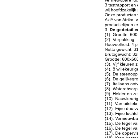
vernieuwbare luc
3 testrapport en
wij hoofdzakelijk
Onze producten v
Azië van Afrika,
productielijnen 
3.
De gedetaille
(1). Grootte: 6
(2). Verpakking:
Hoeveelheid: 4 
Netto gewicht: 3
Brutogewicht: 32
Grootte: 600x6
(3). Vijf kleuren 
(4). 8 willekeur
(5). De steenopp
(6). De gelijkeg
(7). Italiaans on
(8). Waterabsorp
(9). Helder en ze
(10). Nauwkeuri
(11). Van uitstek
(12). Fijne duu
(13). Fijne lucht
(14). Vernieuwbaa
(15). De tegel v
(16). De tegel va
(17). De oppervl