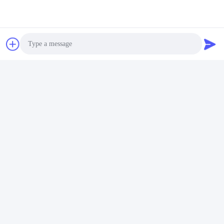
Photo
Video Call
Audio Call