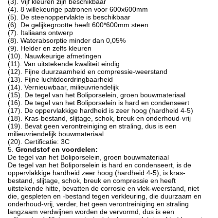
(3). Vijf kleuren zijn beschikbaar
(4). 8 willekeurige patronen voor 600x600mm
(5). De steenoppervlakte is beschikbaar
(6). De gelijkegrootte heeft 600*600mm steen
(7). Italiaans ontwerp
(8). Waterabsorptie minder dan 0,05%
(9). Helder en zelfs kleuren
(10). Nauwkeurige afmetingen
(11). Van uitstekende kwaliteit eindig
(12). Fijne duurzaamheid en compressie-weerstand
(13). Fijne luchtdoordringbaarheid
(14). Vernieuwbaar, milieuvriendelijk
(15). De tegel van het Boliporselein, groen bouwmateriaal
(16). De tegel van het Boliporselein is hard en condenseert
(17). De oppervlakkige hardheid is zeer hoog (hardheid 4-5)
(18). Kras-bestand, slijtage, schok, breuk en onderhoud-vrij
(19). Bevat geen verontreiniging en straling, dus is een
milieuvriendelijk bouwmateriaal
(20). Certificatie: 3C
5.
Grondstof en voordelen:
De tegel van het Boliporselein, groen bouwmateriaal
De tegel van het Boliporselein is hard en condenseert, is de
oppervlakkige hardheid zeer hoog (hardheid 4-5), is kras-
bestand, slijtage, schok, breuk en compressie en heeft
uitstekende hitte, bevatten de corrosie en vlek-weerstand, niet
die, gespleten en -bestand tegen verkleuring, die duurzaam en
onderhoud-vrij, verder, het geen verontreiniging en straling
langzaam verdwijnen worden de vervormd, dus is een