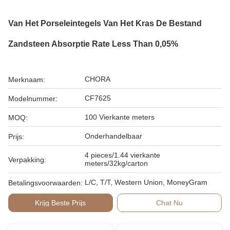
Van Het Porseleintegels Van Het Kras De Bestand
Zandsteen Absorptie Rate Less Than 0,05%
CHORA
Merknaam:
CF7625
Modelnummer:
100 Vierkante meters
MOQ:
Onderhandelbaar
Prijs:
4 pieces/1.44 vierkante
Verpakking:
meters/32kg/carton
L/C, T/T, Western Union, MoneyGram
Betalingsvoorwaarden:
Krijg Beste Prijs
Chat Nu