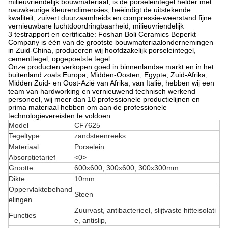
milieuvriendelijk bouwmateriaal, is de porseleintegel helder met
nauwkeurige kleurendimensies, beëindigt de uitstekende
kwaliteit, zuivert duurzaamheids en compressie-weerstand fijne
vernieuwbare luchtdoordringbaarheid, milieuvriendelijk
3 testrapport en certificatie: Foshan Boli Ceramics Beperkt
Company is één van de grootste bouwmateriaalondernemingen
in Zuid-China, produceren wij hoofdzakelijk porseleintegel,
cementtegel, opgepoetste tegel
Onze producten verkopen goed in binnenlandse markt en in het
buitenland zoals Europa, Midden-Oosten, Egypte, Zuid-Afrika,
Midden Zuid- en Oost-Azië van Afrika, van Italië, hebben wij een
team van hardworking en vernieuwend technisch werkend
personeel, wij meer dan 10 professionele productielijnen en
prima materiaal hebben om aan de professionele
technologievereisten te voldoen
Model
CF7625
Tegeltype
zandsteenreeks
Materiaal
Porselein
Absorptietarief
<0>
Grootte
600x600, 300x600, 300x300mm
Dikte
10mm
Oppervlaktebehand
Steen
elingen
Zuurvast, antibacterieel, slijtvaste hitteisolati
Functies
e, antislip,