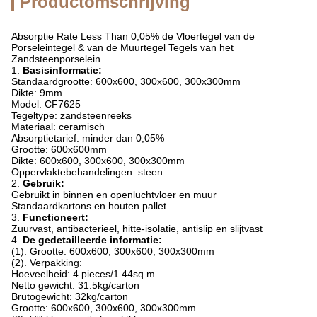
Productomschrijving
Absorptie Rate Less Than 0,05% de Vloertegel van de
Porseleintegel & van de Muurtegel Tegels van het
Zandsteenporselein
1.
Basisinformatie:
Standaardgrootte: 600x600, 300x600, 300x300mm
Dikte: 9mm
Model: CF7625
Tegeltype: zandsteenreeks
Materiaal: ceramisch
Absorptietarief: minder dan 0,05%
Grootte: 600x600mm
Dikte: 600x600, 300x600, 300x300mm
Oppervlaktebehandelingen: steen
2.
Gebruik:
Gebruikt in binnen en openluchtvloer en muur
Standaardkartons en houten pallet
3.
Functioneert:
Zuurvast, antibacterieel, hitte-isolatie, antislip en slijtvast
4.
De gedetailleerde informatie:
(1). Grootte: 600x600, 300x600, 300x300mm
(2). Verpakking:
Hoeveelheid: 4 pieces/1.44sq.m
Netto gewicht: 31.5kg/carton
Brutogewicht: 32kg/carton
Grootte: 600x600, 300x600, 300x300mm