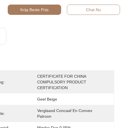
Krijg Beste Prijs
Chat Nu
CERTIFICATE FOR CHINA 
ng:
COMPULSORY PRODUCT 
CERTIFICATION
Geel Beige
Verglaasd Concaaf En Convex 
te:
Patroon
arief:
Minder Dan 0,05%