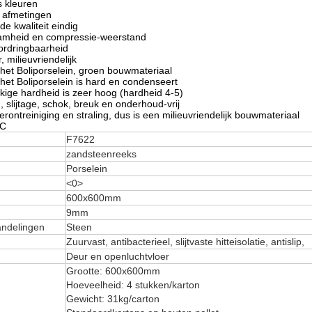
s kleuren
 afmetingen
de kwaliteit eindig
aamheid en compressie-weerstand
oordringbaarheid
 milieuvriendelijk
 het Boliporselein, groen bouwmateriaal
 het Boliporselein is hard en condenseert
kige hardheid is zeer hoog (hardheid 4-5)
 slijtage, schok, breuk en onderhoud-vrij
rontreiniging en straling, dus is een milieuvriendelijk bouwmateriaal
3C
F7622
zandsteenreeks
Porselein
<0>
600x600mm
9mm
ndelingen
Steen
Zuurvast, antibacterieel, slijtvaste hitteisolatie, antislip,
Deur en openluchtvloer
Grootte: 600x600mm
Hoeveelheid: 4 stukken/karton
Gewicht: 31kg/carton