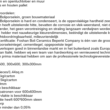
en en openluchtvloer en muur
 en houten pallet
voordelen:
 Boliporselein, groen bouwmateriaal
Boliporselein is hard en condenseert, is de oppervlakkige hardheid zeer
 heeft uitstekende hitte, bevatten de corrosie en vlek-weerstand, niet
verder, het geen verontreiniging en straling langzaam verdwijnen worden
l helder met nauwkeurige kleurendimensies, beëindigt de uitstekende k
htdoordringbaarheid, milieuvriendelijk
 certificatie: Foshan Boli Ceramics Beperkt Company is één van de gr
 porseleintegel, cementtegel, opgepoetste tegel
erkopen goed in binnenlandse markt en in het buitenland zoals Europ
 van Italië, hebben wij een team van hardworking en vernieuwend techn
en prima materiaal hebben om aan de professionele technologievereiste
x600, 300x600, 300x300mm
pieces/1.44sq.m
1kg/carton
.5kg/carton
00mm
jn beschikbaar
ge patronen voor 600x600mm
vlakte is beschikbaar
otte heeft 600*600mm steen
erp
ie minder dan 0,05%