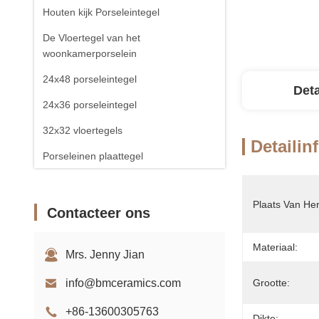
Houten kijk Porseleintegel
De Vloertegel van het
woonkamerporselein
24x48 porseleintegel
Deta
24x36 porseleintegel
32x32 vloertegels
Detailin
Porseleinen plaattegel
Plaats Van He
Contacteer ons
Materiaal:
Mrs. Jenny Jian
info@bmceramics.com
Grootte:
+86-13600305763
Dikte: