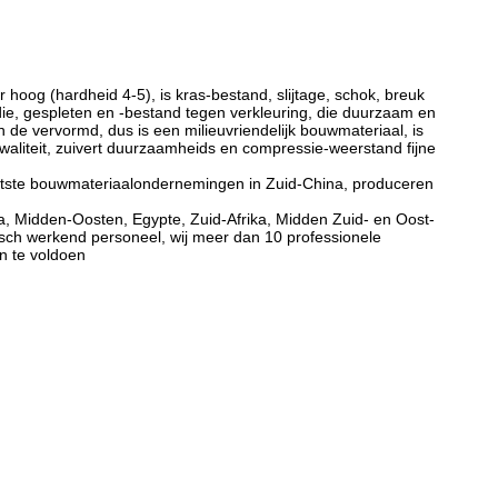
 hoog (hardheid 4-5), is kras-bestand, slijtage, schok, breuk
 die, gespleten en -bestand tegen verkleuring, die duurzaam en
 de vervormd, dus is een milieuvriendelijk bouwmateriaal, is
waliteit, zuivert duurzaamheids en compressie-weerstand fijne
ootste bouwmateriaalondernemingen in Zuid-China, produceren
a, Midden-Oosten, Egypte, Zuid-Afrika, Midden Zuid- en Oost-
isch werkend personeel, wij meer dan 10 professionele
n te voldoen