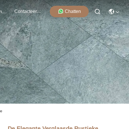
Contacteer Ons
Chatten
Evenementen
ie
De Elegante Verglaasde Rustieke