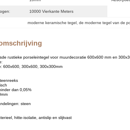
ogen:
10000 Vierkante Meters
moderne keramische tegel
, 
de moderne tegel van de po
omschrijving
asde rustieke porseleintegel voor muurdecoratie 600x600 mm en 300
e:
e: 600x600, 300x600, 300x300mm
steenreeks
isch
 minder dan 0,05%
00mm
ndelingen: steen
rieel, hitte-isolatie, antislip en slijtvast