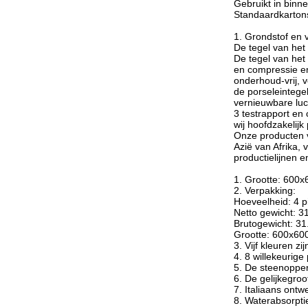
Gebruikt in binn
Standaardkartons
1. Grondstof en 
De tegel van het
De tegel van het 
en compressie en
onderhoud-vrij, 
de porseleintege
vernieuwbare luc
3 testrapport en
wij hoofdzakelijk
Onze producten v
Azië van Afrika,
productielijnen 
1. Grootte: 600
2. Verpakking:
Hoeveelheid: 4 
Netto gewicht: 3
Brutogewicht: 31
Grootte: 600x6
3. Vijf kleuren zi
4. 8 willekeuri
5. De steenopper
6. De gelijkegro
7. Italiaans ontw
8. Waterabsorpt