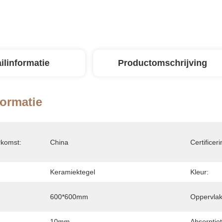
ilinformatie
Productomschrijving
formatie
rkomst:
China
Certificeri
Keramiektegel
Kleur:
600*600mm
Oppervlak
10mm
Absorptiet