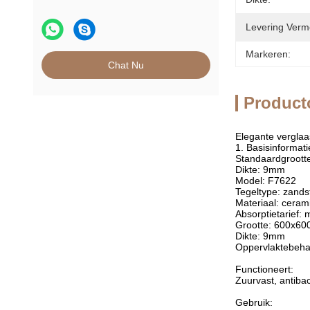
Levering Verm
Markeren:
Chat Nu
Product
Elegante vergla
1. Basisinformati
Standaardgroott
Dikte: 9mm
Model: F7622
Tegeltype: zand
Materiaal: ceram
Absorptietarief:
Grootte: 600x6
Dikte: 9mm
Oppervlaktebeha
Functioneert:
Zuurvast, antibacte
Gebruik: