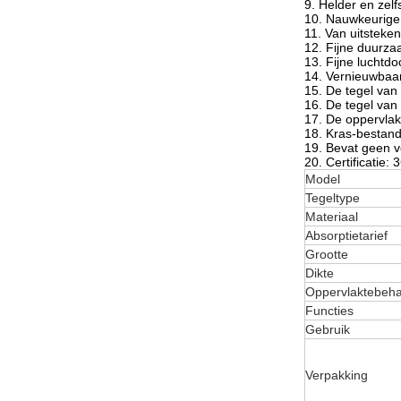
9. Helder en zelf
10. Nauwkeurige
11. Van uitsteken
12. Fijne duurz
13. Fijne luchtd
14. Vernieuwbaar,
15. De tegel van
16. De tegel van
17. De oppervlak
18. Kras-bestand,
19. Bevat geen ve
20. Certificatie: 
Model
Tegeltype
Materiaal
Absorptietarief
Grootte
Dikte
Oppervlaktebeha
Functies
Gebruik
Verpakking