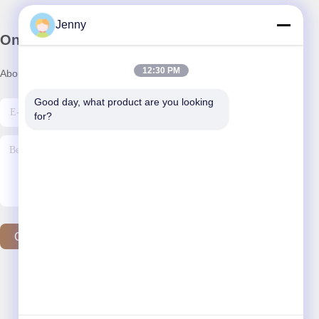
Jenny
Onze Nieuwsbrief
12:30 PM
Abonneer u op onze nieuwsbrief voor kortingen en meer.
Good day, what product are you looking 
for?
Contacteer Ons