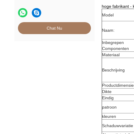
hoge fabrikant - 
Model
Chat Nu
Naam:
Inbegrepen
Componenten
Materiaal
Beschrijving
Productdimensie
Dikte
Eindig
patroon
kleuren
Schaduwvariatie