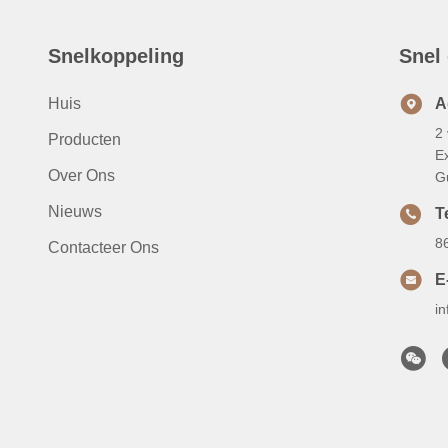
Snelkoppeling
Snel
Huis
A
2 
Producten
E
Over Ons
G
Nieuws
Te
8
Contacteer Ons
E
i