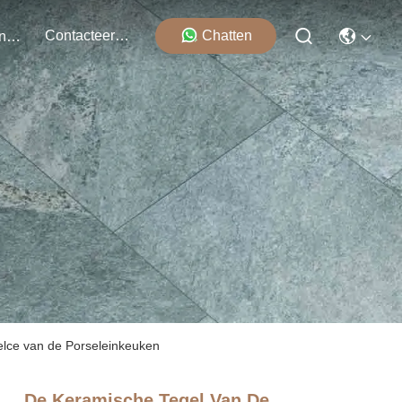
Contacteer Ons
Chatten
Evenementen
elce van de Porseleinkeuken
De Keramische Tegel Van De