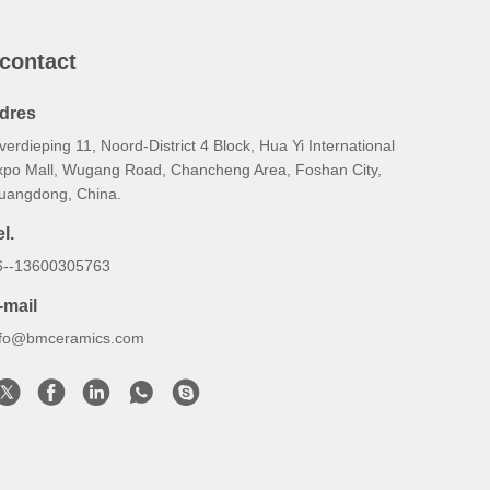
 contact
dres
verdieping 11, Noord-District 4 Block, Hua Yi International
xpo Mall, Wugang Road, Chancheng Area, Foshan City,
uangdong, China.
l.
6--13600305763
-mail
nfo@bmceramics.com