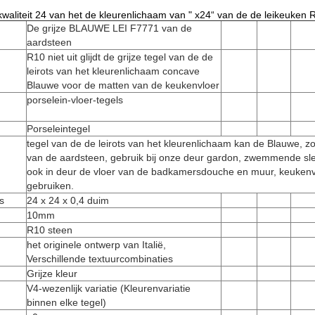
kwaliteit 24 van het de kleurenlichaam van " x24“ van de de leikeuken R
De grijze BLAUWE LEI F7771 van de
aardsteen
R10 niet uit glijdt de grijze tegel van de de
leirots van het kleurenlichaam concave
Blauwe voor de matten van de keukenvloer
porselein-vloer-tegels
Porseleintegel
tegel van de de leirots van het kleurenlichaam kan de Blauwe, zo
van de aardsteen, gebruik bij onze deur gardon, zwemmende sle
ook in deur de vloer van de badkamersdouche en muur, keuken
gebruiken.
s
24 x 24 x 0,4 duim
10mm
R10 steen
het originele ontwerp van Italië,
Verschillende textuurcombinaties
Grijze kleur
V4-wezenlijk variatie (Kleurenvariatie
binnen elke tegel)