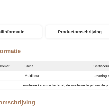
ilinformatie
Productomschrijving
formatie
rkomst:
China
Certificeri
Multikleur
Levering 
moderne keramische tegel
, 
de moderne tegel van de po
omschrijving