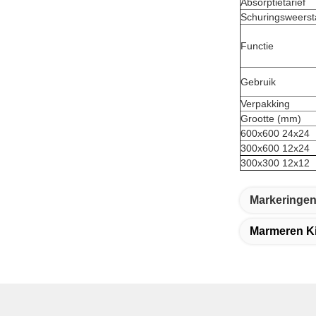
Absorptietarief
Schuringsweers
Functie
Gebruik
Verpakking
Grootte (mm)
600x600 24x24
300x600 12x24
300x300 12x12
Markeringen
Marmeren Ki