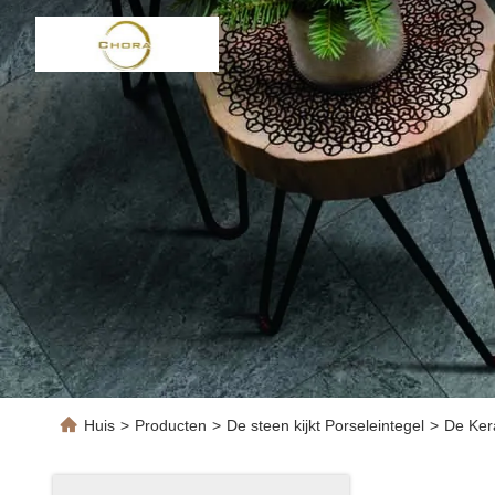
Huis
>
Producten
>
De steen kijkt Porseleintegel
>
De Ker