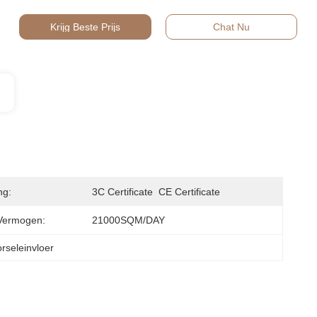
Krijg Beste Prijs
Chat Nu
ng:
3C Certificate  CE Certificate
Vermogen:
21000SQM/DAY
rseleinvloer