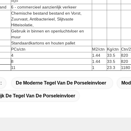
<0>
tand
6 - commercieel aanzienlijk verkeer
Chemische bestand bestand en Vorst,
Zuurvast, Antibacterieel, Slijtvaste
Hitteisolatie,
Gebruik in binnen en openluchtvloer en
muur
Standaardkartons en houten pallet
PCs/ctn
M2/ctn
Kg/ctn
Ctn/
4
1.44
33.5
820
8
1.44
33.5
820
11
1
23.3
1180
:
De Moderne Tegel Van De Porseleinvloer
Mod
jk De Tegel Van De Porseleinvloer